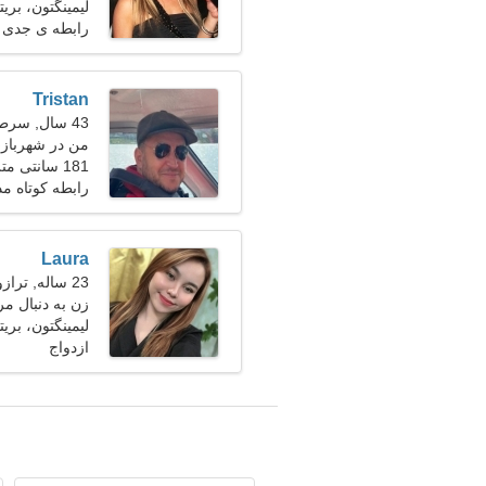
لیمینگتون، بریتا
رابطه ی جدی
Tristan
43 سال, سرطان
من در شهربازی
181 سانتی متر (6'0")، 90 کیلوگرم (198 پوند)
نیازمندم
رابطه کوتاه م
Laura
23 ساله, ترازو
زن به دنبال مر
لیمینگتون، بریتا
ازدواج