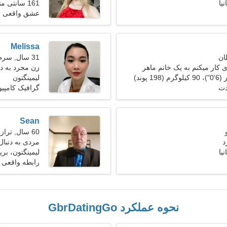
نیا
161 سانتی متر (5'4")، 50 کیلوگرم (110 پوند)
عشق واقعی
Melissa
31 سال, سرطان
 کار میکنم به یک خانم ماهر
زن مجرد به دنبا
لیمینگتون
دت
گرافیک کامپی
Sean
60 سال, ترازو
د
مردی به دنبال ی
نیا
لیمینگتون، بریتا
رابطه واقعی
نحوه عملکرد GbrDatingGo