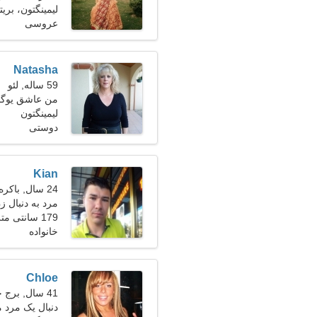
لیمینگتون، بریتا
عروسی
Natasha
59 ساله, لئو
من عاشق یوگا 
لیمینگتون
دوستی
Kian
24 سال, باکره
مرد به دنبال ز
179 سانتی متر (5'11")، 80 کیلوگرم (176 پوند)
خانواده
Chloe
41 سال, برج حمل
دنبال یک مرد 