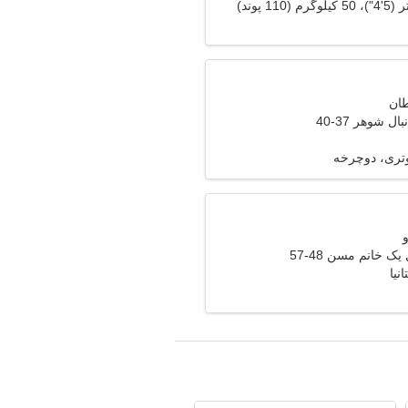
ل شوهر 37-40
وتری، دوچرخه
ک خانم مسن 48-57
نیا