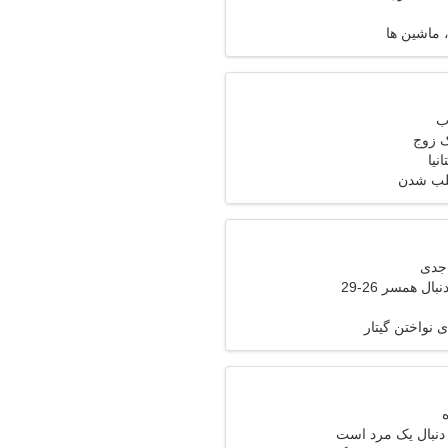
 ماشین ها
ک زوج
نیا
طلب شدن
ال همسر 26-29
 نواختن گیتار
 دنبال یک مرد است