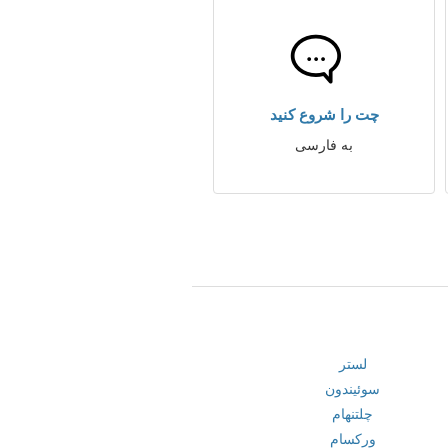
چت را شروع کنید
به فارسی
لستر
سوئیندون
چلتنهام
ورکسام