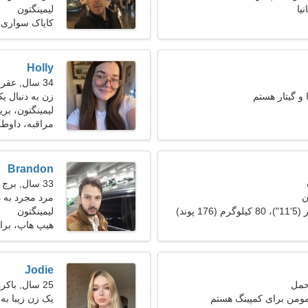
نیا
لیمینگتون
کایاک سواری،
Holly
34 سال, عقرب
و گیتار هستم
زن به دنبال ی
لیمینگتون، بریتا
مراقبه، داو
Brandon
33 سال, برج جدی
ن
مرد مجرد به دنب
لیمینگتون
هیپ هاپ، برای
Jodie
25 سال, باکره
مومن برای کمپینگ هستم
یک زن زیبا به