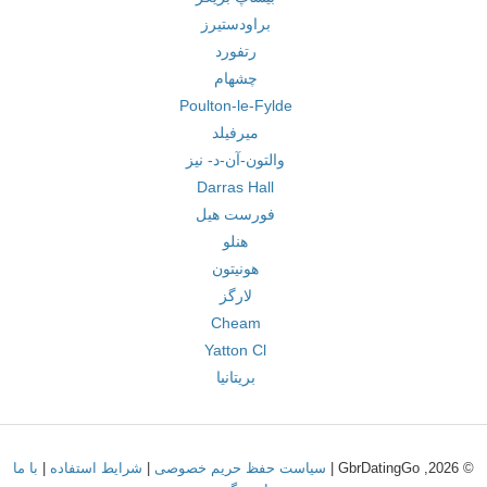
براودستیرز
رتفورد
چشهام
Poulton-le-Fylde
میرفیلد
والتون-آن-د- نیز
Darras Hall
فورست هیل
هنلو
هونیتون
لارگز
Cheam
Yatton Cl
بریتانیا
© 2026, GbrDatingGo |
سیاست حفظ حریم خصوصی
|
شرایط استفاده
|
با ما