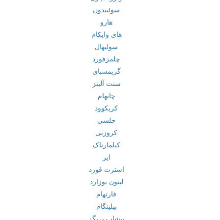
سوئیندون
هارو
های وایکام
سولیهال
چلمزفورد
گریمسبای
سنت آلبنز
چاتهام
کریکوود
چلسی
کروزبی
کیلمارناک
ایر
استرت فورد
لیتون بوزارد
فارنهام
بیلینگام
بیشاپ بریگز