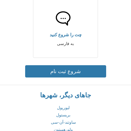
چت را شروع کنید
به فارسی
شروع ثبت نام
جاهای دیگر، شهرها
لیورپول
بریستول
ساوتند-آن-سی
ولورهمپتون