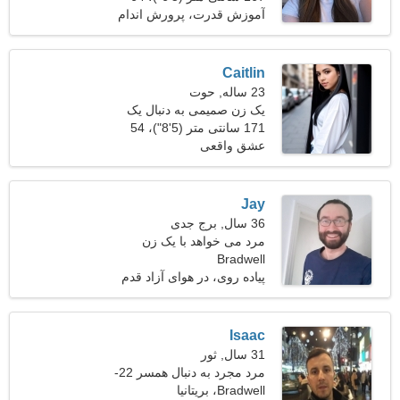
کیلوگرم (141 پوند)
آموزش قدرت، پرورش اندام
Caitlin
23 ساله, حوت
یک زن صمیمی به دنبال یک
رابطه جدی است
171 سانتی متر (5'8")، 54
کیلوگرم (119 پوند)
عشق واقعی
Jay
36 سال, برج جدی
مرد می خواهد با یک زن
Bradwell
ملاقات کند
پیاده روی، در هوای آزاد قدم
می زند
Isaac
31 سال, ثور
مرد مجرد به دنبال همسر 22-
28
Bradwell، بریتانیا