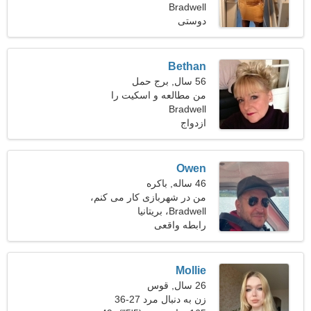
Bradwell
ملاقات نیاز دارم
دوستی
Bethan
56 سال, برج حمل
من مطالعه و اسکیت را
Bradwell
ترجیح می دهم
ازدواج
Owen
46 ساله, باکره
من در شهربازی کار می کنم،
Bradwell، بریتانیا
به یک خانم حساس نیاز دارم
رابطه واقعی
Mollie
26 سال, قوس
زن به دنبال مرد 27-36