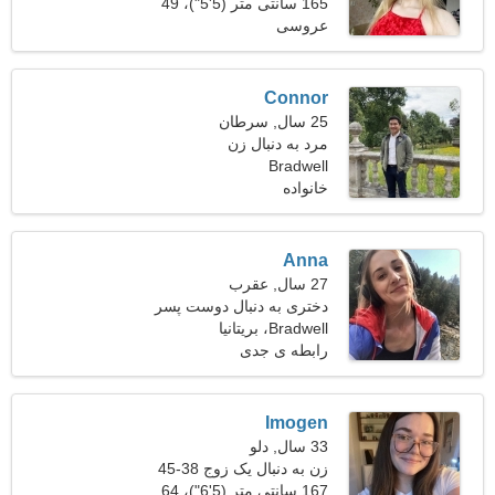
165 سانتی متر (5'5")، 49
عروسی
کیلوگرم (108 پوند)
Connor
25 سال, سرطان
مرد به دنبال زن
Bradwell
خانواده
Anna
27 سال, عقرب
دختری به دنبال دوست پسر
33-34
Bradwell، بریتانیا
رابطه ی جدی
Imogen
33 سال, دلو
زن به دنبال یک زوج 38-45
167 سانتی متر (5'6")، 64