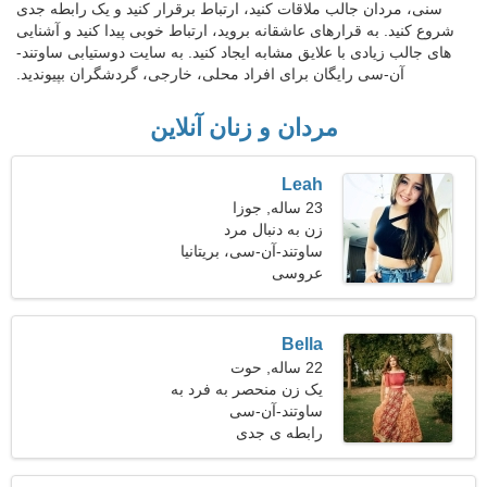
سنی، مردان جالب ملاقات کنید، ارتباط برقرار کنید و یک رابطه جدی
شروع کنید. به قرارهای عاشقانه بروید، ارتباط خوبی پیدا کنید و آشنایی
های جالب زیادی با علایق مشابه ایجاد کنید. به سایت دوستیابی ساوتند-
آن-سی رایگان برای افراد محلی، خارجی، گردشگران بپیوندید.
مردان و زنان آنلاین
Leah
23 ساله, جوزا
زن به دنبال مرد
ساوتند-آن-سی، بریتانیا
عروسی
Bella
22 ساله, حوت
یک زن منحصر به فرد به
ساوتند-آن-سی
دنبال یک رابطه پایدار
رابطه ی جدی