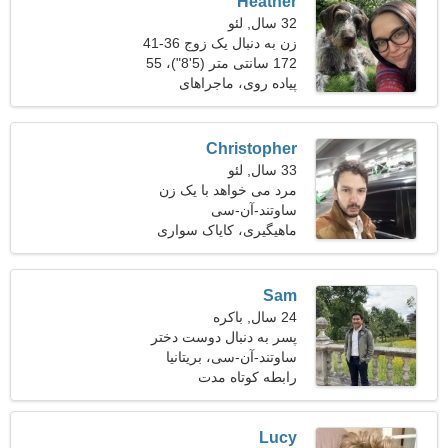
Heather
32 سال, لئو
زن به دنبال یک زوج 36-41
172 سانتی متر (5'8")، 55
کیلوگرم (121 پوند)
پیاده روی، ماجراهای
Christopher
33 سال, لئو
مرد می خواهد با یک زن
ملاقات کند 22-31
ساوتند-آن-سی
ماهیگیری، کایاک سواری
Sam
24 سال, باکره
پسر به دنبال دوست دختر
است 24-28
ساوتند-آن-سی، بریتانیا
رابطه کوتاه مدت
Lucy