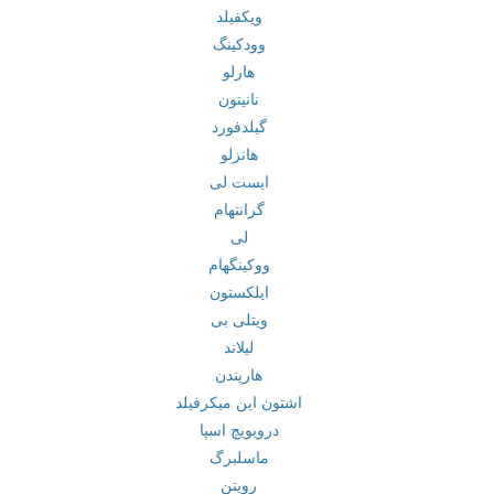
ویکفیلد
وودکینگ
هارلو
نانیتون
گیلدفورد
هانزلو
ایست لی
گرانتهام
لی
ووکینگهام
ایلکستون
ویتلی بی
لیلاند
هارپندن
اشتون این میکرفیلد
درویویچ اسپا
ماسلبرگ
رویتن