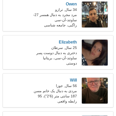
Owen
34 سال, ترازو
مرد مجرد به دنبال همسر 27-
31
ساوتند-آن-سی
راگبی، جامعه شناسی
Elizabeth
25 سال, سرطان
دختری به دنبال دوست پسر
31-34
ساوتند-آن-سی، بریتانیا
دوستی
Will
56 سال, جوزا
مردی به دنبال یک خانم مسن
46-51
187 سانتی متر (6'2")، 95
کیلوگرم (209 پوند)
رابطه واقعی