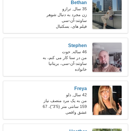
Bethan
35 سال, ترازو
زن مجرد به دنبال شوهر
ساوتند-آن-سی
فیلم های، بسکتبال
Stephen
46 ساله, حوت
من در سنا کار می کنم، به
یک زن دیدنی نیاز دارم
ساوتند-آن-سی، بریتانیا
خانواده
Freya
42 سال, دلو
من به یک مرد منصف نیاز
دارم که با هم اسکی کنیم
159 سانتی متر (5'3")، 67
کیلوگرم (147 پوند)
عشق واقعی