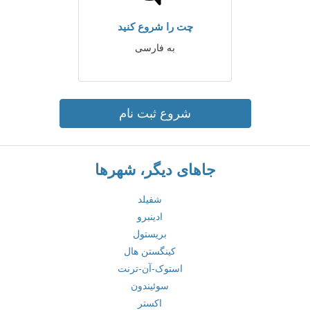
چت را شروع کنید
به فارسی
شروع ثبت نام
جاهای دیگر، شهرها
شفیلد
ادینبرو
بریستول
کینگستن هال
استوک-آن-ترنت
سوئیندون
اکستر