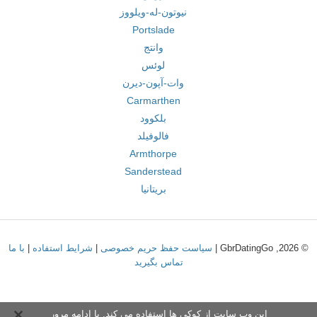
نیوتون-له-ویلووز
Portslade
وانتج
لوئس
وات-آپون-دیرن
Carmarthen
بلکوود
فالوفیلد
Armthorpe
Sanderstead
بریتانیا
© 2026, GbrDatingGo |
سیاست حفظ حریم خصوصی
|
شرایط استفاده
|
با ما
تماس بگیرید
این وب سایت از کوکی ها استفاده می کند. با ادامه مرور