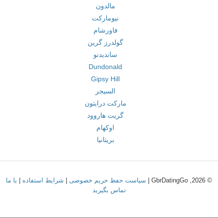
مالدون
نیومارکت
فاورشام
گولدرز گرین
ساندیدنو
Dundonald
Gipsy Hill
السیجر
مارکت درایتون
گریت هاروود
اوکهام
بریتانیا
© 2026, GbrDatingGo |
سیاست حفظ حریم خصوصی
|
شرایط استفاده
|
با ما
تماس بگیرید