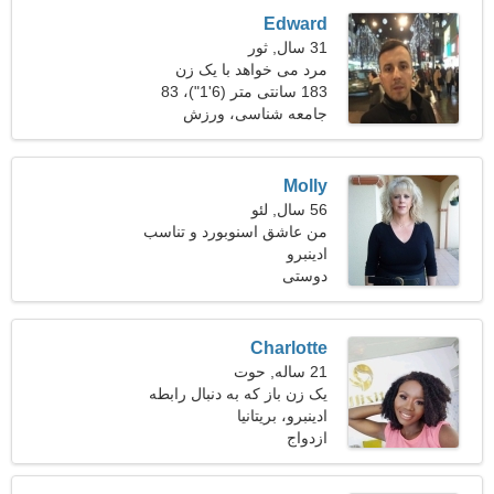
Edward
31 سال, ثور
مرد می خواهد با یک زن
ملاقات کند
183 سانتی متر (6'1")، 83
کیلوگرم (182 پوند)
جامعه شناسی، ورزش
اسکیت بورد
Molly
56 سال, لئو
من عاشق اسنوبورد و تناسب
ادینبرو
اندام هستم
دوستی
Charlotte
21 ساله, حوت
یک زن باز که به دنبال رابطه
است
ادینبرو، بریتانیا
ازدواج