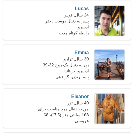
Lucas
24 سال, قوس
پسر به دنبال دوست دختر
است
ادینبرو
رابطه کوتاه مدت
Emma
30 سال, ترازو
زن به دنبال یک زوج 32-39
ادینبرو، بریتانیا
پایه پریدن، گرافیتی
Eleanor
40 سال, ثور
من به دنبال مرد مناسب برای
زندگی هستم
168 سانتی متر (5'7")، 68
عروسی
کیلوگرم (149 پوند)