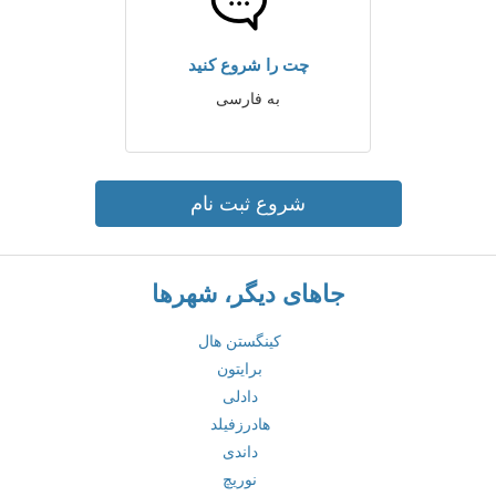
چت را شروع کنید
به فارسی
شروع ثبت نام
جاهای دیگر، شهرها
کینگستن هال
برایتون
دادلی
هادرزفیلد
داندی
نوریچ