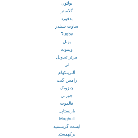
بولتون
گلاستر
بدفورد
ساوت شیلدز
Rugby
بوتل
ویموث
مرثر تیدویل
لی
آلترینکهام
رامس گیت
چیزویک
چورلی
فالموث
بارنستاپل
Maghull
ایست گرینستید
برکهمستد