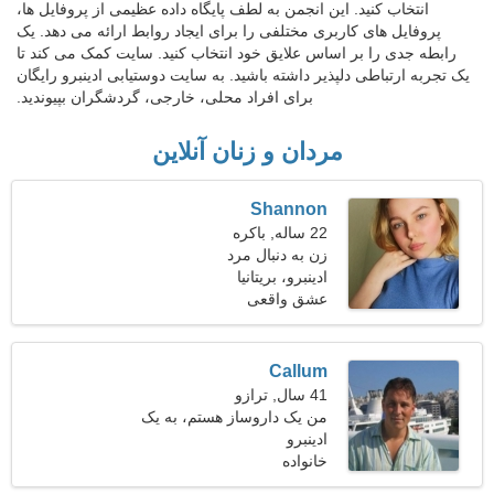
انتخاب کنید. این انجمن به لطف پایگاه داده عظیمی از پروفایل ها،
پروفایل های کاربری مختلفی را برای ایجاد روابط ارائه می دهد. یک
رابطه جدی را بر اساس علایق خود انتخاب کنید. سایت کمک می کند تا
یک تجربه ارتباطی دلپذیر داشته باشید. به سایت دوستیابی ادینبرو رایگان
برای افراد محلی، خارجی، گردشگران بپیوندید.
مردان و زنان آنلاین
Shannon
22 ساله, باکره
زن به دنبال مرد
ادینبرو، بریتانیا
عشق واقعی
Callum
41 سال, ترازو
من یک داروساز هستم، به یک
ادینبرو
زن بامزه نیاز دارم
خانواده