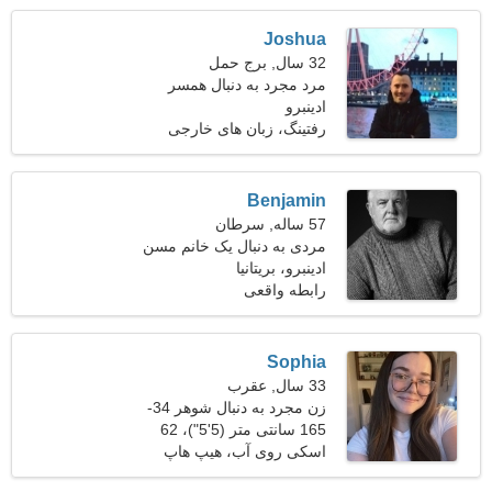
Joshua
32 سال, برج حمل
مرد مجرد به دنبال همسر
ادینبرو
رفتینگ، زبان های خارجی
Benjamin
57 ساله, سرطان
مردی به دنبال یک خانم مسن
46-54
ادینبرو، بریتانیا
رابطه واقعی
Sophia
33 سال, عقرب
زن مجرد به دنبال شوهر 34-
45
165 سانتی متر (5'5")، 62
کیلوگرم (136 پوند)
اسکی روی آب، هیپ هاپ