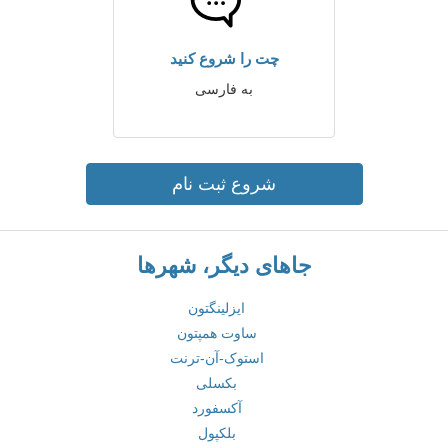
چت را شروع کنید
به فارسی
شروع ثبت نام
جاهای دیگر، شهرها
ایزلینگتون
ساوت همپتون
استوک-آن-ترنت
بکسلی
آکسفورد
بلکپول