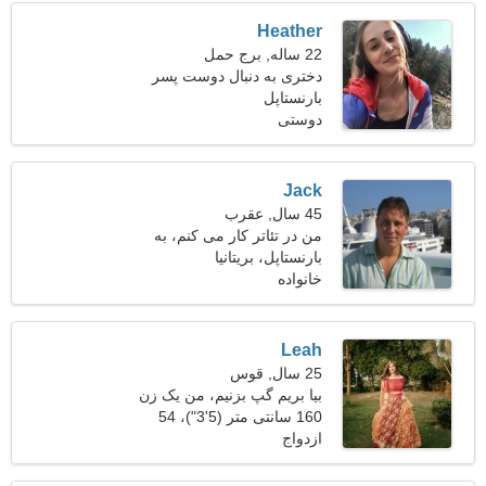
Heather
22 ساله, برج حمل
دختری به دنبال دوست پسر
26-34
بارنستاپل
دوستی
Jack
45 سال, عقرب
من در تئاتر کار می کنم، به
بارنستاپل، بریتانیا
یک زن رویایی نیاز دارم
خانواده
Leah
25 سال, قوس
بیا بریم گپ بزنیم، من یک زن
برازنده هستم
160 سانتی متر (5'3")، 54
ازدواج
کیلوگرم (119 پوند)