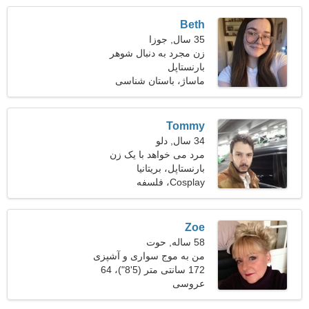
Beth
35 سال, جوزا
زن مجرد به دنبال شوهر
بارنستاپل
ماساژ، باستان شناسی
Tommy
34 سال, دلو
مرد می خواهد با یک زن
ملاقات کند 26-31
بارنستاپل، بریتانیا
Cosplay، فلسفه
Zoe
58 ساله, حوت
من به موج سواری و آشپزی
علاقه دارم
172 سانتی متر (5'8")، 64
عروسی
کیلوگرم (141 پوند)