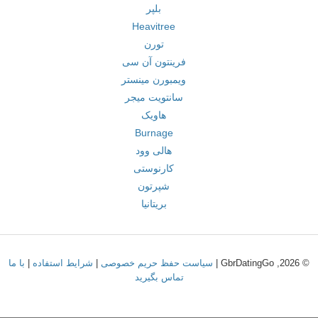
بلپر
Heavitree
تورن
فرینتون آن سی
ویمبورن مینستر
سانتویت میجر
هاویک
Burnage
هالی وود
کارنوستی
شپرتون
بریتانیا
© 2026, GbrDatingGo |
سیاست حفظ حریم خصوصی
|
شرایط استفاده
|
با ما
تماس بگیرید