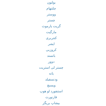
بولتون
چلتنهام
ووستر
چستر
گریت یارموث
مارگیت
کنتربری
ایشر
کروزبی
بانستد
دوور
چستر لی استریت
یاته
ودنسفیلد
ویسبچ
استنفورد لو هوپ
فارنورث
بیشاپ بریگز