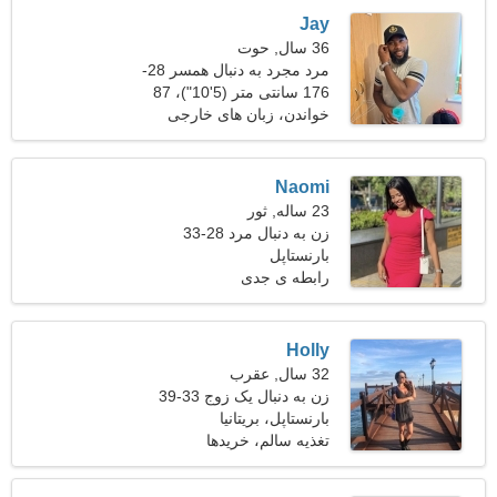
Jay
36 سال, حوت
مرد مجرد به دنبال همسر 28-
31
176 سانتی متر (5'10")، 87
کیلوگرم (191 پوند)
خواندن، زبان های خارجی
Naomi
23 ساله, ثور
زن به دنبال مرد 28-33
بارنستاپل
رابطه ی جدی
Holly
32 سال, عقرب
زن به دنبال یک زوج 33-39
بارنستاپل، بریتانیا
تغذیه سالم، خریدها