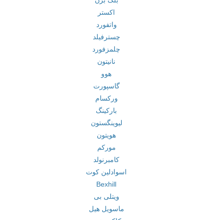
بلک برن
اکستر
واتفورد
چسترفیلد
چلمزفورد
نانیتون
هوو
گاسپورت
ورکسام
بارکینگ
لیوینگستون
هویتون
مورکم
کامبرنولد
اسوادلین کوت
Bexhill
ویتلی بی
ماسویل هیل