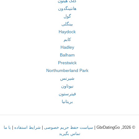
کلک هیتون
هانتینگدون
گول
بینگلی
Haydock
کابم
Hadley
Balham
Prestwick
Northumberland Park
شیرنس
نیوتاون
فیترستون
بریتانیا
© 2026, GbrDatingGo |
سیاست حفظ حریم خصوصی
|
شرایط استفاده
|
با ما
تماس بگیرید