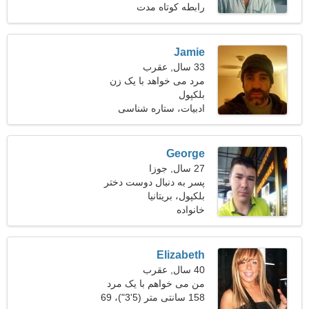
رابطه کوتاه مدت
Jamie
33 سال, عقرب
مرد می خواهد با یک زن
بلکپول
ملاقات کند
ادبیات، ستاره شناسی
George
27 سال, جوزا
پسر به دنبال دوست دختر
است
بلکپول، بریتانیا
خانواده
Elizabeth
40 سال, عقرب
من می خواهم با یک مرد
سپاسگزار ملاقات کنم
158 سانتی متر (5'3")، 69