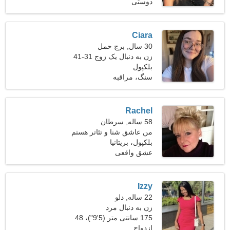
دوستی
کیلوگرم (152 پوند)
Ciara
30 سال, برج حمل
زن به دنبال یک زوج 31-41
بلکپول
سنگ، مراقبه
Rachel
58 ساله, سرطان
من عاشق شنا و تئاتر هستم
بلکپول، بریتانیا
عشق واقعی
Izzy
22 ساله, دلو
زن به دنبال مرد
175 سانتی متر (5'9")، 48
ازدواج
کیلوگرم (105 پوند)