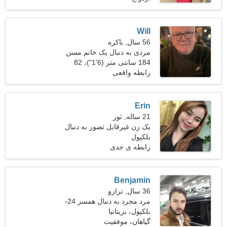
Will
56 سال, باکره
مردی به دنبال یک خانم مسن
184 سانتی متر (6'1")، 82
کیلوگرم (180 پوند)
رابطه واقعی
Erin
21 ساله, ثور
یک زن غیرقابل تصور به دنبال
بلکپول
یک رابطه واقعی است
رابطه ی جدی
Benjamin
36 سال, ترازو
مرد مجرد به دنبال همسر 24-
31
بلکپول، بریتانیا
گیاهان، موفقیت