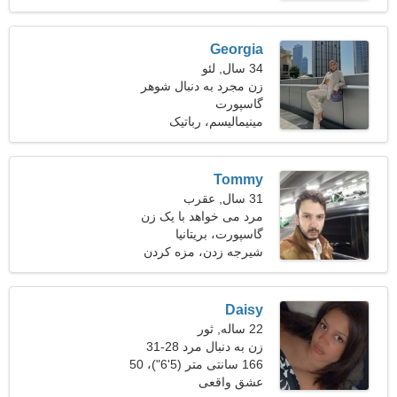
Georgia
34 سال, لئو
زن مجرد به دنبال شوهر
گاسپورت
مینیمالیسم، رباتیک
Tommy
31 سال, عقرب
مرد می خواهد با یک زن
ملاقات کند 26-28
گاسپورت، بریتانیا
شیرجه زدن، مزه کردن
شراب
Daisy
22 ساله, ثور
زن به دنبال مرد 28-31
166 سانتی متر (5'6")، 50
کیلوگرم (110 پوند)
عشق واقعی