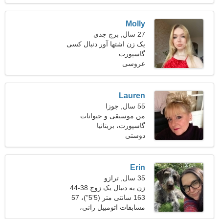
Molly
27 سال, برج جدی
یک زن اشتها آور دنبال کسی
گاسپورت
مثل تو می گردد
عروسی
Lauren
55 سال, جوزا
من موسیقی و حیوانات
گاسپورت، بریتانیا
خانگی را ترجیح می دهم
دوستی
Erin
35 سال, ترازو
زن به دنبال یک زوج 38-44
163 سانتی متر (5'5")، 57
کیلوگرم (125 پوند)
مسابقات اتومبیل رانی،
فوتبال