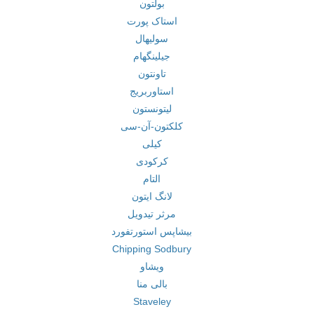
بولتون
استاک پورت
سولیهال
جیلینگهام
تاونتون
استاوربریج
لیتونستون
کلکتون-آن-سی
کیلی
کرکودی
التام
لانگ ایتون
مرثر تیدویل
بیشاپس استورتفورد
Chipping Sodbury
ویشاو
بالی منا
Staveley