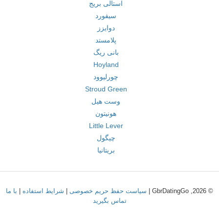
استالی بریج
سیفورد
دوایزز
پلامستد
بانی ریگ
Hoyland
چورلیوود
Stroud Green
وست هیل
هونیتون
Little Lever
چیگول
بریتانیا
© 2026, GbrDatingGo |
سیاست حفظ حریم خصوصی
|
شرایط استفاده
|
با ما
تماس بگیرید