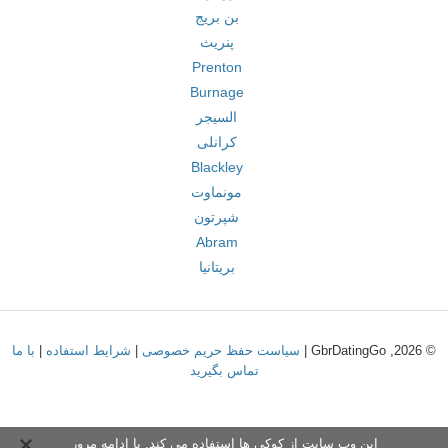
بن بریج
پنریث
Prenton
Burnage
السیجر
کرانلی
Blackley
مونماوت
شپرتون
Abram
بریتانیا
© 2026, GbrDatingGo |
سیاست حفظ حریم خصوصی
|
شرایط استفاده
|
با ما
تماس بگیرید
این وب سایت از کوکی ها استفاده می کند. با ادامه مرور