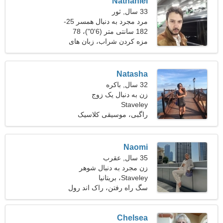
Nathaniel
33 سال, ثور
مرد مجرد به دنبال همسر 25-
28
182 سانتی متر (6'0")، 78
کیلوگرم (171 پوند)
مزه کردن شراب، زبان های
خارجی
Natasha
32 سال, باکره
زن به دنبال یک زوج
Staveley
راگبی، موسیقی کلاسیک
Naomi
35 سال, عقرب
زن مجرد به دنبال شوهر
Staveley، بریتانیا
سگ راه رفتن، راک اند رول
Chelsea