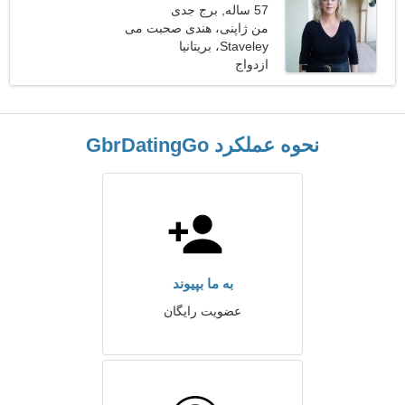
57 ساله, برج جدی
من ژاپنی، هندی صحبت می
کنم
Staveley، بریتانیا
ازدواج
نحوه عملکرد GbrDatingGo
به ما بپیوند
عضویت رایگان