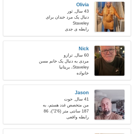
Olivia
43 سال, ثور
دنبال یک مرد خندان برای
Staveley
تفریح می گردم
رابطه ی جدی
Nick
60 سال, ترازو
مردی به دنبال یک خانم مسن
50-56
Staveley، بریتانیا
خانواده
Jason
41 سال, حوت
من متخصص غدد هستم، به
یک خانم مهربان نیاز دارم
187 سانتی متر (6'2")، 86
کیلوگرم (189 پوند)
رابطه واقعی