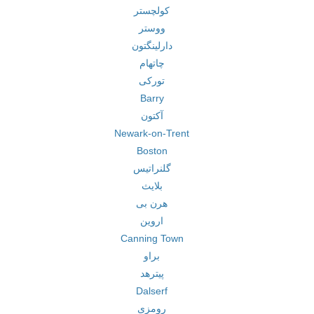
کولچستر
ووستر
دارلینگتون
چاتهام
تورکی
Barry
آکتون
Newark-on-Trent
Boston
گلنراتیس
بلایث
هرن بی
اروین
Canning Town
براو
پیترهد
Dalserf
رومزی