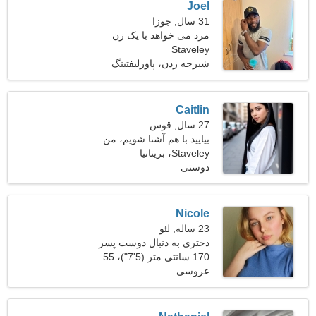
Joel
31 سال, جوزا
مرد می خواهد با یک زن
Staveley
ملاقات کند
شیرجه زدن، پاورلیفتینگ
Caitlin
27 سال, قوس
بیایید با هم آشنا شویم، من
Staveley، بریتانیا
یک زن با مزاج هستم
دوستی
Nicole
23 ساله, لئو
دختری به دنبال دوست پسر
170 سانتی متر (5'7")، 55
عروسی
کیلوگرم (121 پوند)