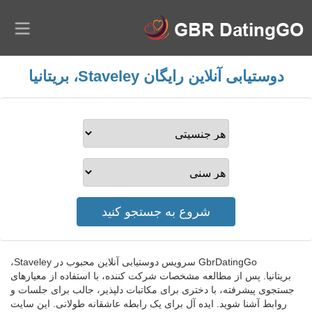
دوستیابی آنلاین رایگان Staveley، بریتانیا
GbrDatingGo سرویس دوستیابی آنلاین محبوب در Staveley،
بریتانیا. پس از مطالعه مشخصات شرکت کننده، با استفاده از معیارهای
جستجوی پیشرفته، با دختری برای مکاتبات دلپذیر، جالب برای جلسات و
روابط آشنا شوید. ایده آل برای یک رابطه عاشقانه طولانی. این سایت