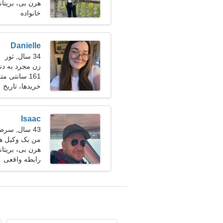
هرن بی، بریتانی
خانواده
Danielle
34 سال, ثور
زن مجرد به دنبال
161 سانتی متر (5'4")، 59 کیلوگرم (130 پوند)
خریدها، تاریخ
Isaac
43 سال, سرطان
من یک وکیل هس
هستم
هرن بی، بریتانی
رابطه واقعی