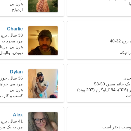
ا
هرن بی
ازدواج
Charlie
33 سال, برج حمل
ج 32-40
مرد مجرد به 
هرن بی، بریتان
رائوکه
دویدن، والیبال
Dylan
36 سال, جوزا
ک خانم مسن 50-53
مرد می خواهد 
هرن بی
دت
کسب و کار، ر
Alex
41 سال, برج جدی
 دوست دختر است
من به یک مرد 