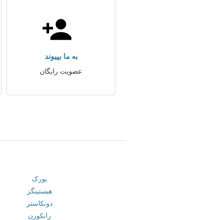
به ما بپیوند
عضویت رایگان
یورک
هیستینگز
دونکاستر
رانکورن