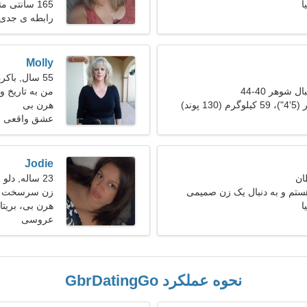
ا
165 سانتی متر (5'5")، 65 کیلوگرم (143 پوند)
رابطه ی جدی
Molly
55 سال, باکره
 شوهر 40-44
من به تاریخ و
هرن بی
عشق واقعی
Jodie
23 ساله, دلو
تم و به دنبال یک زن صمیمی
زن سرسخت به 
ا
هرن بی، بریتان
عروسی
نحوه عملکرد GbrDatingGo