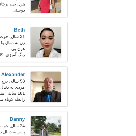
هرن بی، بریتانی
دوستی
Beth
31 سال, حوت
زن به دنبال یک زو
هرن بی
رنگ آمیزی، کا
Alexander
58 ساله, برج جدی
مردی به دنبال ی
181 سانتی متر (6'0")، 94 کیلوگرم (207 پوند)
رابطه کوتاه م
Danny
24 سال, حوت
پسر به دنبال