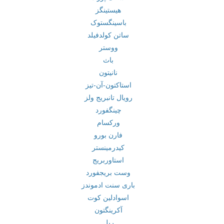
هیستینگز
باسینگستوک
ساتن کولدفیلد
ووستر
باث
نانیتون
استاکتون-آن-تیز
رویال تانبریج ولز
چینگفورد
ورکسام
فارن بورو
کیدرمینستر
استاوربریج
وست بریجفورد
باری سنت ادموندز
اسوادلین کوت
آکرینگتون
ریل