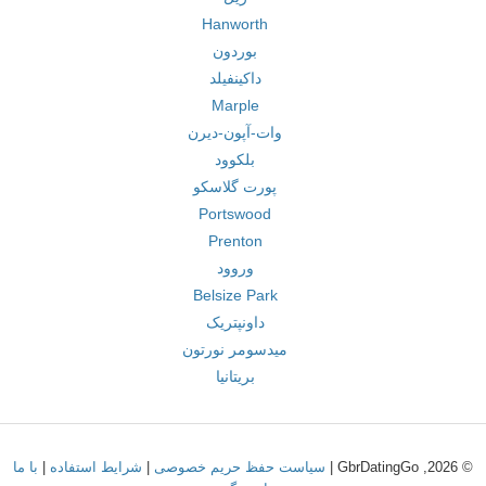
Hanworth
بوردون
داکینفیلد
Marple
وات-آپون-دیرن
بلکوود
پورت گلاسکو
Portswood
Prenton
وروود
Belsize Park
داونپتریک
میدسومر نورتون
بریتانیا
© 2026, GbrDatingGo |
سیاست حفظ حریم خصوصی
|
شرایط استفاده
|
با ما