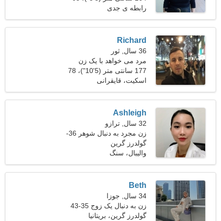
کیلوگرم (143 پوند)
رابطه ی جدی
Richard
36 سال, ثور
مرد می خواهد با یک زن
ملاقات کند 25-33
177 سانتی متر (5'10")، 78
کیلوگرم (171 پوند)
اسکیت، قایقرانی
Ashleigh
32 سال, ترازو
زن مجرد به دنبال شوهر 36-
43
گولدرز گرین
والیبال، سنگ
Beth
34 سال, جوزا
زن به دنبال یک زوج 35-43
گولدرز گرین، بریتانیا