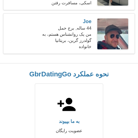
اسکی، مسافرت رفتن
Joe
44 ساله, برج حمل
من یک روانشناس هستم، به
گولدرز گرین، بریتانیا
یک زن احساساتی نیاز دارم
خانواده
نحوه عملکرد GbrDatingGo
به ما بپیوند
عضویت رایگان