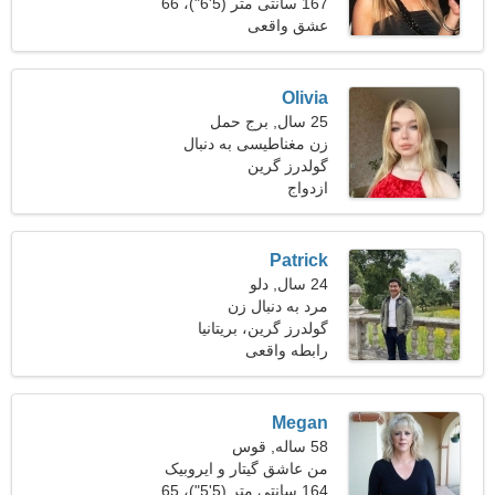
نیاز دارم
167 سانتی متر (5'6")، 66
کیلوگرم (145 پوند)
عشق واقعی
Olivia
25 سال, برج حمل
زن مغناطیسی به دنبال
دوستان
گولدرز گرین
ازدواج
Patrick
24 سال, دلو
مرد به دنبال زن
گولدرز گرین، بریتانیا
رابطه واقعی
Megan
58 ساله, قوس
من عاشق گیتار و ایروبیک
هستم
164 سانتی متر (5'5")، 65