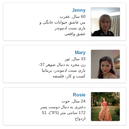
Jenny
60 سال, عقرب
من عاشق حیوانات خانگی و
آشپزی هستم
باری سنت ادموندز
عشق واقعی
Mary
33 سال, ثور
زن مجرد به دنبال شوهر 37-
40
باری سنت ادموندز، بریتانیا
کسب و کار، فلسفه
Rosie
24 سال, حوت
دختری به دنبال دوست پسر
26-36
172 سانتی متر (5'8")، 51
ازدواج
کیلوگرم (112 پوند)