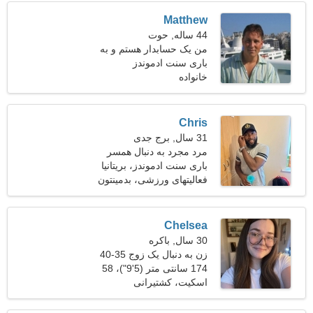
Matthew
44 ساله, حوت
من یک حسابدار هستم و به
باری سنت ادموندز
دنبال خانم ماهر هستم
خانواده
Chris
31 سال, برج جدی
مرد مجرد به دنبال همسر
باری سنت ادموندز، بریتانیا
فعالیتهای ورزشی، بدمینتون
Chelsea
30 سال, باکره
زن به دنبال یک زوج 35-40
174 سانتی متر (5'9")، 58
کیلوگرم (127 پوند)
اسکیت، کشتیرانی