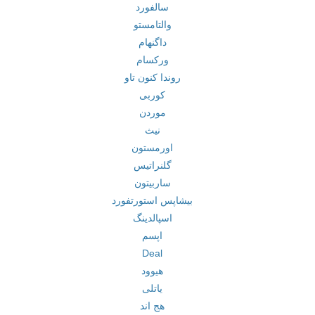
سالفورد
والتامستو
داگنهام
ورکسام
روندا کنون تاو
کوربی
موردن
نیث
اورمستون
گلنراتیس
ساربیتون
بیشاپس استورتفورد
اسپالدینگ
اپسم
Deal
هیوود
یاتلی
هج اند