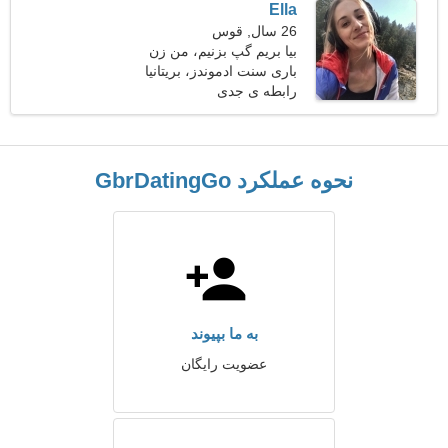
Ella
26 سال, قوس
بیا بریم گپ بزنیم، من زن
خیره کننده ای هستم
باری سنت ادموندز، بریتانیا
رابطه ی جدی
نحوه عملکرد GbrDatingGo
به ما بپیوند
عضویت رایگان