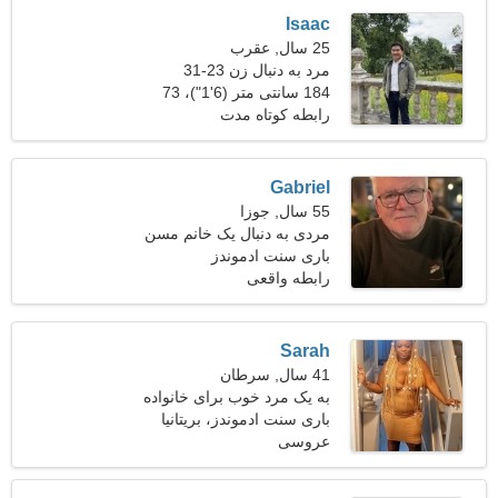
Isaac
25 سال, عقرب
مرد به دنبال زن 23-31
184 سانتی متر (6'1")، 73
کیلوگرم (160 پوند)
رابطه کوتاه مدت
Gabriel
55 سال, جوزا
مردی به دنبال یک خانم مسن
43-53
باری سنت ادموندز
رابطه واقعی
Sarah
41 سال, سرطان
به یک مرد خوب برای خانواده
نیازمندم
باری سنت ادموندز، بریتانیا
عروسی