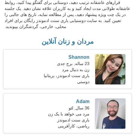
قرارهای عاشقانه ترتیب دهید، دوستانی برای گفتگو پیدا کنید، روابط
عاشقانه طولانی مدت ایجاد کنید و به کاربران علاقه نشان دهید. یک جلسه
در یک چت ویژه پیشنهاد دهید، پس از مطالعه نمایه، تاریخ های جالبی را
تعیین کنید. به سایت دوستیابی باری سنت ادموندز رایگان برای افراد
محلی، خارجی، گردشگران بپیوندید.
مردان و زنان آنلاین
Shannon
23 ساله, برج جدی
زن به دنبال مرد
باری سنت ادموندز، بریتانیا
دوستی
Adam
36 سال, لئو
مرد می خواهد با یک زن
ملاقات کند
باری سنت ادموندز
ریاضی، کارآفرینی