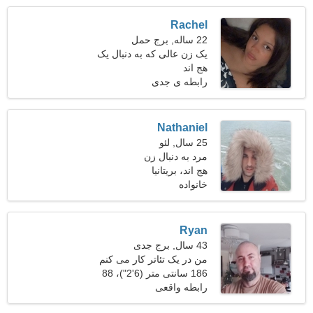
Rachel
22 ساله, برج حمل
یک زن عالی که به دنبال یک
هج اند
رابطه واقعی است
رابطه ی جدی
Nathaniel
25 سال, لئو
مرد به دنبال زن
هج اند، بریتانیا
خانواده
Ryan
43 سال, برج جدی
من در یک تئاتر کار می کنم
به دنبال یک زن شاد
186 سانتی متر (6'2")، 88
کیلوگرم (194 پوند)
رابطه واقعی