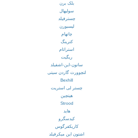
بلک برن
سولیهال
چسترفیلد
لیسبورن
چاتهام
کترینگ
استراتام
ریگیت
ساتون-این-اشفیلد
لتچوورث گاردن سیتی
Bexhill
چستر لی استریت
هیتچین
Strood
هاید
کیدسگرو
کاریکفرگوس
اشتون این میکرفیلد