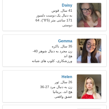
Daisy
41 سال, قوس
به دنبال یک دوست دلسوز
171 سانتی متر (5'8")، 64
برای یک سفر مشترک هستم
دوستی
کیلوگرم (141 پوند)
Gemma
35 سال, باکره
زن مجرد به دنبال شوهر 40-
45
هج اند
ورزشکاری، کلوپ های شبانه
Helen
26 سال, ثور
زن به دنبال مرد 27-36
هج اند، بریتانیا
عشق واقعی