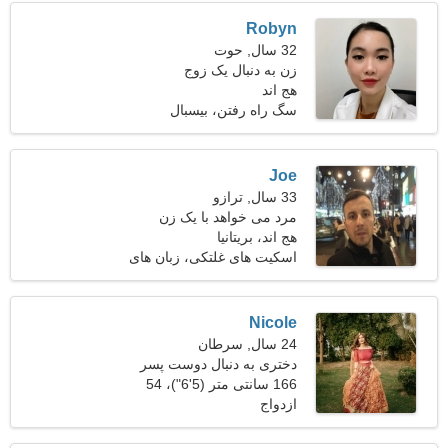
Robyn
32 سال, حوت
زن به دنبال یک زوج
هج اند
سگ راه رفتن، بیسبال
Joe
33 سال, ترازو
مرد می خواهد با یک زن
ملاقات کند 24-30
هج اند، بریتانیا
اسکیت های غلتکی، زبان های
خارجی
Nicole
24 سال, سرطان
دختری به دنبال دوست پسر
30-32
166 سانتی متر (5'6")، 54
ازدواج
کیلوگرم (119 پوند)