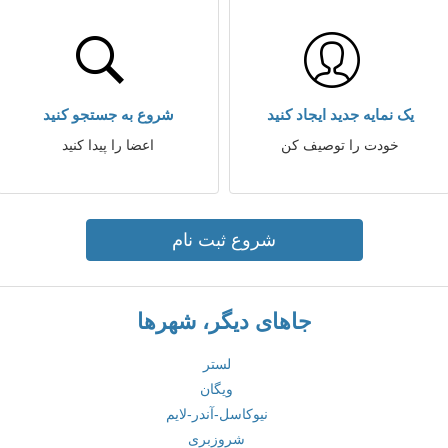
یک نمایه جدید ایجاد کنید
شروع به جستجو کنید
خودت را توصیف کن
اعضا را پیدا کنید
شروع ثبت نام
جاهای دیگر، شهرها
لستر
ویگان
نیوکاسل-آندر-لایم
شروزبری