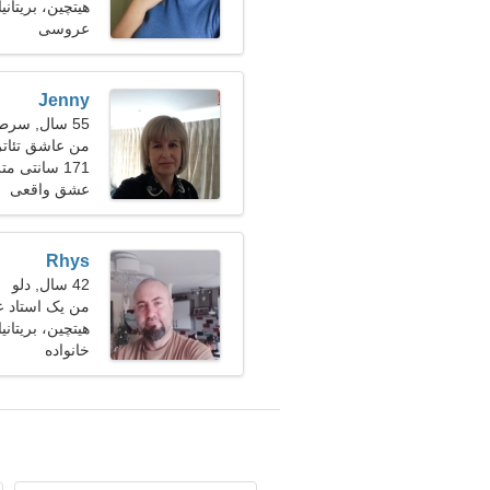
هیتچین، بریتانیا
عروسی
Jenny
55 سال, سرطان
من عاشق تئاتر
171 سانتی متر (5'8")، 64 کیلوگرم (141 پوند)
عشق واقعی
Rhys
42 سال, دلو
من یک استاد ع
هیتچین، بریتانیا
احساسی هستم
خانواده