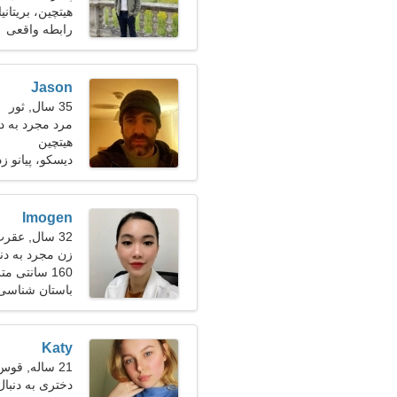
هیتچین، بریتانیا
رابطه واقعی
Jason
35 سال, ثور
مرد مجرد به دنبا
هیتچین
دیسکو، پیانو ز
Imogen
32 سال, عقرب
زن مجرد به دن
160 سانتی متر (5'3")، 54 کیلوگرم (119 پوند)
باستان شناسی،
Katy
21 ساله, قوس
دختری به دنبا