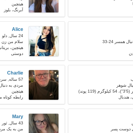
هیتچین
آبرنگ، بلوز
Alice
24 سال, دلو
ل همسر 24-33
سلام من زن ف
هیتچین، بریتانی
دن
دوستی
Charlie
57 ساله, سرطان
بال شوهر
مردی به دنبال ی
هیتچین
 هندبال
رابطه کوتاه 
Mary
43 سال, ثور
ل دوست پسر
من به یک مرد ا