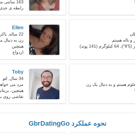
163 سانتی متر (5'5")، 61 کیلوگرم (134 پوند)
دارم
رابطه ی جدی
Ellen
22 ساله, باکره
 و باله هستم
زن به دنبال مرد 25
هیتچین
ازدواج
Toby
34 سال, لئو
لوم هستم و به دنبال یک زن
مرد می خواهد 
هیتچین، بریتانی
نقاشی روی بد
نحوه عملکرد GbrDatingGo