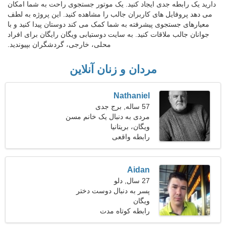
دارید یک رابطه جدی ایجاد کنید. یک موتور جستجوی راحت به شما امکان
می دهد پروفایل های کاربران جالب را مشاهده کنید. این پروژه به لطف
معیارهای جستجوی پیشرفته به شما کمک می کند دوستان پیدا کنید و با
جوانان جالب ملاقات کنید. به سایت دوستیابی ویگان رایگان برای افراد
محلی، خارجی، گردشگران بپیوندید.
مردان و زنان آنلاین
Nathaniel
57 ساله, برج جدی
مردی به دنبال یک خانم مسن
45-54
ویگان، بریتانیا
رابطه واقعی
Aidan
27 سال, دلو
پسر به دنبال دوست دختر
است
ویگان
رابطه کوتاه مدت