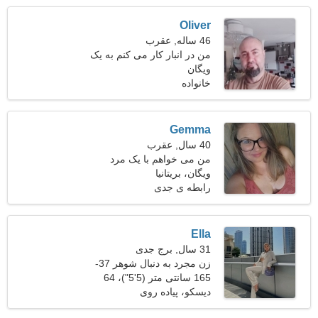
Oliver
46 ساله, عقرب
من در انبار کار می کنم به یک
ویگان
خانم شاد نیاز دارم
خانواده
Gemma
40 سال, عقرب
من می خواهم با یک مرد
ویگان، بریتانیا
خوش تیپ قرار بگذارم
رابطه ی جدی
Ella
31 سال, برج جدی
زن مجرد به دنبال شوهر 37-
38
165 سانتی متر (5'5")، 64
کیلوگرم (141 پوند)
دیسکو، پیاده روی