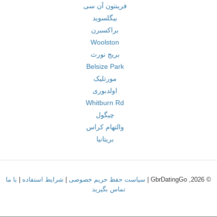
فرینتون آن سی
بیگلسوید
براکسبرن
Woolston
بریج نورث
Belsize Park
مورتلیک
اولدبوری
Whitburn Rd
چیگول
والتهام کراس
بریتانیا
© 2026, GbrDatingGo |
سیاست حفظ حریم خصوصی
|
شرایط استفاده
|
با ما
تماس بگیرید