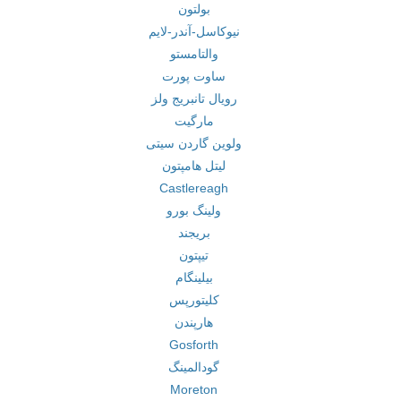
بولتون
نیوکاسل-آندر-لایم
والتامستو
ساوت پورت
رویال تانبریج ولز
مارگیت
ولوین گاردن سیتی
لیتل هامپتون
Castlereagh
ولینگ بورو
بریجند
تیپتون
بیلینگام
کلیتورپس
هارپندن
Gosforth
گودالمینگ
Moreton