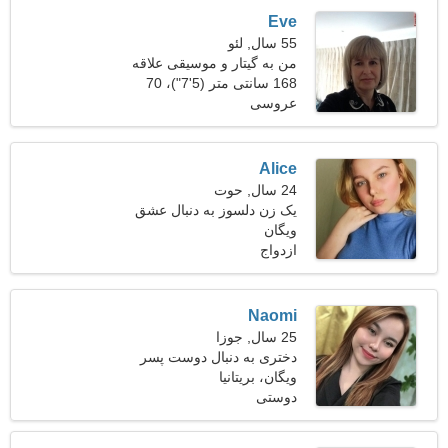
Eve
55 سال, لئو
من به گیتار و موسیقی علاقه
دارم
168 سانتی متر (5'7")، 70
عروسی
کیلوگرم (154 پوند)
Alice
24 سال, حوت
یک زن دلسوز به دنبال عشق
ویگان
واقعی است
ازدواج
Naomi
25 سال, جوزا
دختری به دنبال دوست پسر
27-32
ویگان، بریتانیا
دوستی