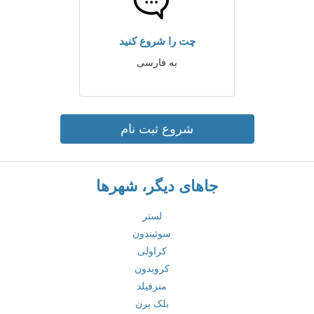
چت را شروع کنید
به فارسی
شروع ثبت نام
جاهای دیگر، شهرها
لستر
سوئیندون
کراولی
کرویدون
منزفیلد
بلک برن