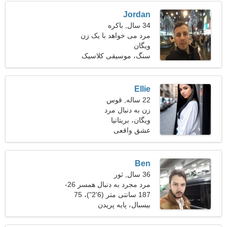
Jordan
34 سال, باکره
مرد می خواهد با یک زن
ویگان
ملاقات کند
سنگ، موسیقی کلاسیک
Ellie
22 ساله, قوس
زن به دنبال مرد
ویگان، بریتانیا
عشق واقعی
Ben
36 سال, ثور
مرد مجرد به دنبال همسر 26-
34
187 سانتی متر (6'2")، 75
کیلوگرم (165 پوند)
بیسبال، پایه پریدن