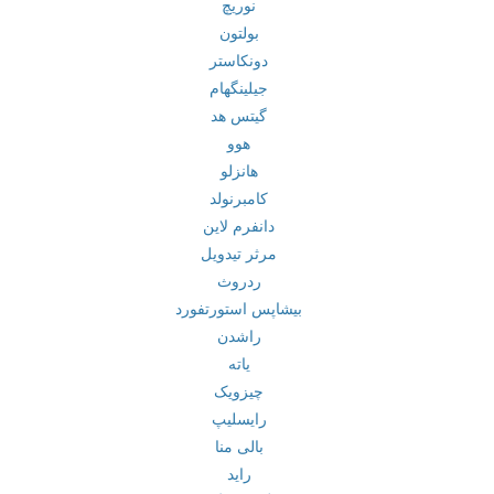
نوریچ
بولتون
دونکاستر
جیلینگهام
گیتس هد
هوو
هانزلو
کامبرنولد
دانفرم لاین
مرثر تیدویل
ردروث
بیشاپس استورتفورد
راشدن
یاته
چیزویک
رایسلیپ
بالی منا
راید