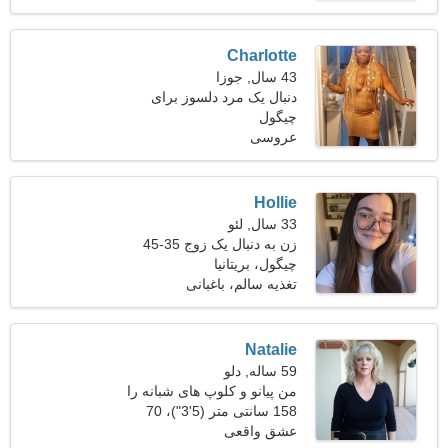
Charlotte
43 سال, جوزا
دنبال یک مرد دلسوز برای
چیگول
تناسب اندام هستم
عروسی
Hollie
33 سال, لئو
زن به دنبال یک زوج 35-45
چیگول، بریتانیا
تغذیه سالم، باغبانی
Natalie
59 ساله, دلو
من پیانو و کلوپ های شبانه را
دوست دارم
158 سانتی متر (5'3")، 70
کیلوگرم (154 پوند)
عشق واقعی