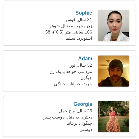
Sophie
31 سال, قوس
زن مجرد به دنبال شوهر
166 سانتی متر (5'6")، 58
کیلوگرم (127 پوند)
اسنوبرد، سینما
Adam
32 سال, ثور
مرد می خواهد با یک زن
چیگول
ملاقات کند
خرید، حیوانات خانگی
Georgia
26 سال, برج حمل
دختری به دنبال دوست پسر
28-33
چیگول، بریتانیا
دوستی