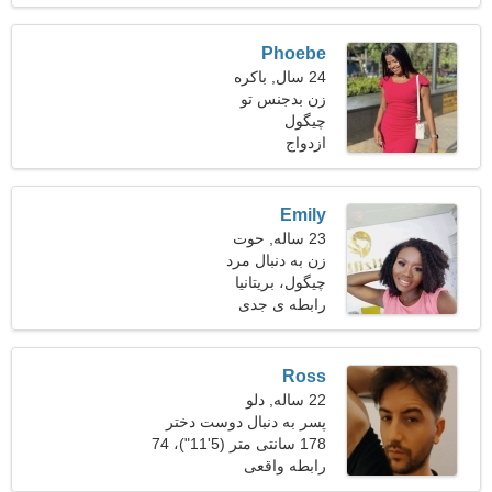
Phoebe
24 سال, باکره
زن بدجنس تو
چیگول
ازدواج
Emily
23 ساله, حوت
زن به دنبال مرد
چیگول، بریتانیا
رابطه ی جدی
Ross
22 ساله, دلو
پسر به دنبال دوست دختر
است
178 سانتی متر (5'11")، 74
کیلوگرم (163 پوند)
رابطه واقعی