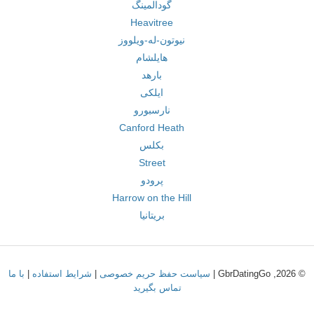
گودالمینگ
Heavitree
نیوتون-له-ویلووز
هایلشام
بارهد
ایلکی
نارسبورو
Canford Heath
بکلس
Street
پرودو
Harrow on the Hill
بریتانیا
© 2026, GbrDatingGo |
سیاست حفظ حریم خصوصی
|
شرایط استفاده
|
با ما
تماس بگیرید