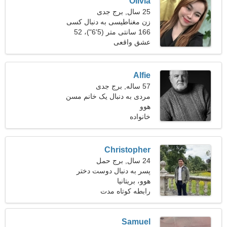
Olivia
25 سال, برج جدی
زن مغناطیسی به دنبال کسی
مثل شما است
166 سانتی متر (5'6")، 52
کیلوگرم (114 پوند)
عشق واقعی
Alfie
57 ساله, برج جدی
مردی به دنبال یک خانم مسن
هوو
خانواده
Christopher
24 سال, برج حمل
پسر به دنبال دوست دختر
است 26-28
هوو، بریتانیا
رابطه کوتاه مدت
Samuel