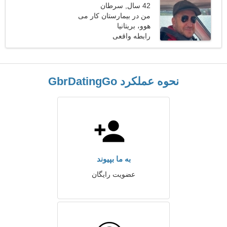
42 سال, سرطان
من در بیمارستان کار می
هوو، بریتانیا
کنم، به یک زن جذاب نیاز
دارم
رابطه واقعی
نحوه عملکرد GbrDatingGo
به ما بپیوند
عضویت رایگان