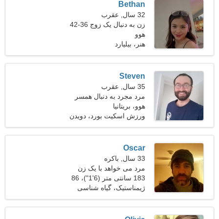
Bethan
32 سال, عقرب
زن به دنبال یک زوج 36-42
هوو
هنر، بیلیارد
Steven
35 سال, عقرب
مرد مجرد به دنبال همسر
هوو، بریتانیا
ورزش اسکیت بورد، دویدن
Oscar
33 سال, باکره
مرد می خواهد با یک زن
ملاقات کند 24-28
183 سانتی متر (6'1")، 86
کیلوگرم (189 پوند)
ژیمناستیک، گیاه شناسی