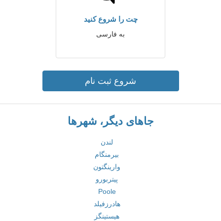
چت را شروع کنید
به فارسی
شروع ثبت نام
جاهای دیگر، شهرها
لندن
بیرمنگام
وارینگتون
پیتربورو
Poole
هادرزفیلد
هیستینگز