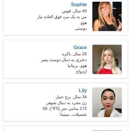
Sophie
40 سال, قوس
من به یک مرد فوق العاده نیاز
هوو
دارم که با هم به کمپینگ
برویم
دوستی
Grace
26 سال, باکره
دختری به دنبال دوست پسر
27-38
هوو، بریتانیا
ازدواج
Lily
34 سال, برج حمل
زن مجرد به دنبال شوهر
172 سانتی متر (5'8")، 58
کیلوگرم (127 پوند)
تحصیلات، سینما