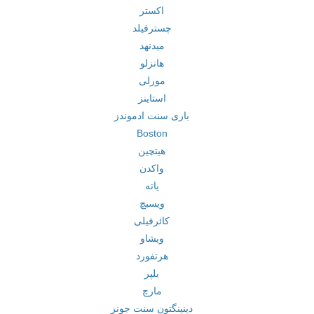
اکستر
چسترفیلد
میدنهد
هانزلو
مورلی
استاینز
باری سنت ادموندز
Boston
هیتچین
واکدن
یاته
ویسبچ
کائرفیلی
ویشاو
هرتفورد
بلپر
مارچ
دینینگتون سنت جونز