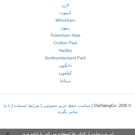
لارن
تایموث
Whickham
ریپون
Tottenham Hale
Crofton Park
Hadley
Northumberland Park
دانگنون
کولفورد
بریتانیا
© 2026, GbrDatingGo |
سیاست حفظ حریم خصوصی
|
شرایط استفاده
|
با ما
تماس بگیرید
این وب سایت از کوکی ها استفاده می کند. با ادامه مرور