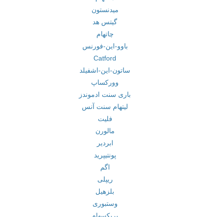
میدنستون
گیتس هد
چاتهام
باوو-این-فورنس
Catford
ساتون-این-اشفیلد
وورکساپ
باری سنت ادموندز
لیتهام سنت آنس
فلیت
مالورن
ابردیر
پونتیپرید
اگم
ریپلی
بلزهیل
وستبوری
بریکسهام