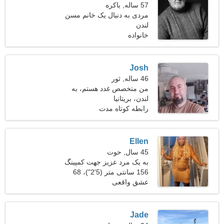
57 ساله, باکره
مردی به دنبال یک خانم مسن
لندن
خانواده
Josh
46 ساله, ثور
من متخصص غدد هستم، به
لندن، بریتانیا
یک خانم رویایی نیاز دارم
رابطه کوتاه مدت
Ellen
45 سال, حوت
به یک مرد عزیز جهت کمپینگ
نیازمندم
156 سانتی متر (5'2")، 68
کیلوگرم (149 پوند)
عشق واقعی
Jade