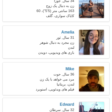
34 سال, جوزا
زن به دنبال یک زوج
163 سانتی متر (5'5")، 60
کیلوگرم (132 پوند)
کایاک سواری، گلف
Amelia
31 سال, ثور
زن مجرد به دنبال شوهر
لندن
بازی های ویدیویی، دویدن
Mike
36 سال, حوت
مرد می خواهد با یک زن
ملاقات کند 24-31
لندن، بریتانیا
فیلم های ویدئویی، اسنوبرد
Edward
32 سال, سرطان