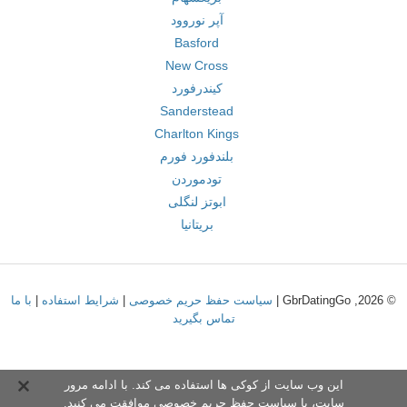
آپر نوروود
Basford
New Cross
کیندرفورد
Sanderstead
Charlton Kings
بلندفورد فورم
تودموردن
ابوتز لنگلی
بریتانیا
© 2026, GbrDatingGo |
سیاست حفظ حریم خصوصی
|
شرایط استفاده
|
با ما
تماس بگیرید
این وب سایت از کوکی ها استفاده می کند. با ادامه مرور
سایت،
با سیاست حفظ حریم خصوص
ی موافقت می کنید.