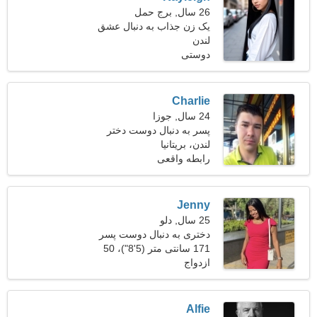
26 سال, برج حمل
یک زن جذاب به دنبال عشق
لندن
واقعی است
دوستی
Charlie
24 سال, جوزا
پسر به دنبال دوست دختر
است
لندن، بریتانیا
رابطه واقعی
Jenny
25 سال, دلو
دختری به دنبال دوست پسر
171 سانتی متر (5'8")، 50
ازدواج
کیلوگرم (110 پوند)
Alfie