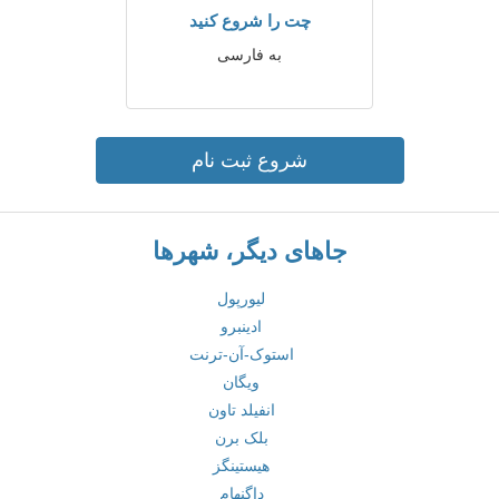
چت را شروع کنید
به فارسی
شروع ثبت نام
جاهای دیگر، شهرها
لیورپول
ادینبرو
استوک-آن-ترنت
ویگان
انفیلد تاون
بلک برن
هیستینگز
داگنهام