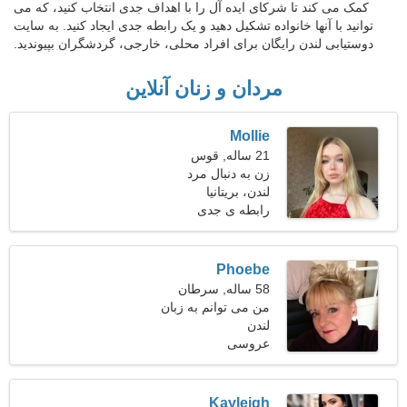
کمک می کند تا شرکای ایده آل را با اهداف جدی انتخاب کنید، که می
توانید با آنها خانواده تشکیل دهید و یک رابطه جدی ایجاد کنید. به سایت
دوستیابی لندن رایگان برای افراد محلی، خارجی، گردشگران بپیوندید.
مردان و زنان آنلاین
Mollie
21 ساله, قوس
زن به دنبال مرد
لندن، بریتانیا
رابطه ی جدی
Phoebe
58 ساله, سرطان
من می توانم به زبان
لندن
پرتغالی، انگلیسی ارتباط
عروسی
برقرار کنم
Kayleigh