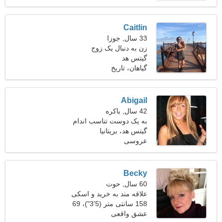
Caitlin
33 سال, جوزا
زن به دنبال یک زوج
گیتس هد
گیاهان، تاریخ
Abigail
42 سال, باکره
به یک دوست تناسب اندام
شاد نیاز دارم
گیتس هد، بریتانیا
عروسی
Becky
60 سال, حوت
علاقه مند به خرید و اسکی
158 سانتی متر (5'3")، 69
کیلوگرم (152 پوند)
عشق واقعی