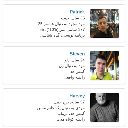
Patrick
35 سال, حوت
مرد مجرد به دنبال همسر 25-
30
177 سانتی متر (5'10")، 85
کیلوگرم (187 پوند)
برنامه نويسي، گیاه شناسی
Steven
24 سال, دلو
مرد به دنبال زن
گیتس هد
رابطه واقعی
Harvey
57 ساله, برج حمل
مردی به دنبال یک خانم مسن
گیتس هد، بریتانیا
رابطه کوتاه مدت