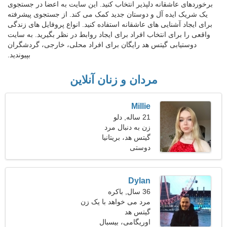
برخوردهای عاشقانه دلپذیر انتخاب کنید. این سایت به اعضا در جستجوی
یک شریک ایده آل و دوستان جدید کمک می کند. از جستجوی پیشرفته
برای ایجاد آشنایی های عاشقانه استفاده کنید. انواع پروفایل های زندگی
واقعی را برای انتخاب افراد برای ایجاد روابط در نظر بگیرید. به سایت
دوستیابی گیتس هد رایگان برای افراد محلی، خارجی، گردشگران
بپیوندید.
مردان و زنان آنلاین
Millie
21 ساله, دلو
زن به دنبال مرد
گیتس هد، بریتانیا
دوستی
Dylan
36 سال, باکره
مرد می خواهد با یک زن
گیتس هد
ملاقات کند 29-31
اوریگامی، بیسبال