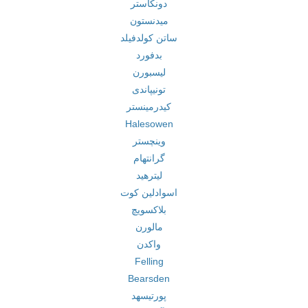
دونکاستر
میدنستون
ساتن کولدفیلد
بدفورد
لیسبورن
تونیپاندی
کیدرمینستر
Halesowen
وینچستر
گرانتهام
لیترهید
اسوادلین کوت
بلاکسویچ
مالورن
واکدن
Felling
Bearsden
پورتیسهد