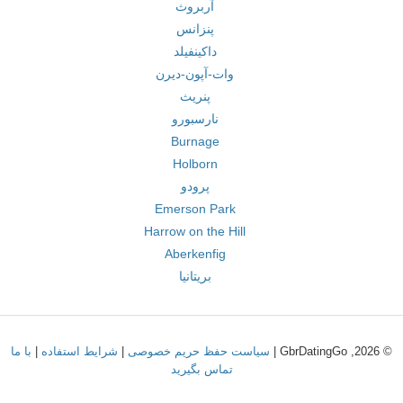
آربروث
پنزانس
داکینفیلد
وات-آپون-دیرن
پنریث
نارسبورو
Burnage
Holborn
پرودو
Emerson Park
Harrow on the Hill
Aberkenfig
بریتانیا
© 2026, GbrDatingGo |
سیاست حفظ حریم خصوصی
|
شرایط استفاده
|
با ما
تماس بگیرید