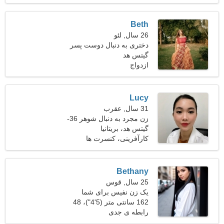
Beth
26 سال, لئو
دختری به دنبال دوست پسر
گیتس هد
ازدواج
Lucy
31 سال, عقرب
زن مجرد به دنبال شوهر 36-
42
گیتس هد، بریتانیا
کارآفرینی، کنسرت ها
Bethany
25 سال, قوس
یک زن نفیس برای شما
162 سانتی متر (5'4")، 48
کیلوگرم (105 پوند)
رابطه ی جدی