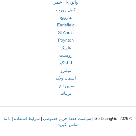
واتون-آن-تیمز
کنیل وورث
هارویچ
Earlsfield
St Ann's
Poynton
هاویک
روسیث
لینلیتگو
میلنرو
اسمت ویک
منتین اش
بریتانیا
© 2026, GbrDatingGo |
سیاست حفظ حریم خصوصی
|
شرایط استفاده
|
با ما
تماس بگیرید