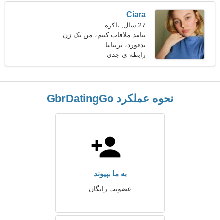
Ciara
27 سال, باکره
بیایید ملاقات کنیم، من یک زن
مخلص هستم
بدفورد، بریتانیا
رابطه ی جدی
نحوه عملکرد GbrDatingGo
به ما بپیوند
عضویت رایگان