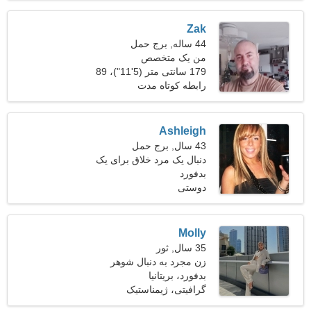
Zak
44 ساله, برج حمل
من یک متخصص
179 سانتی متر (5'11")، 89
کایروپراکتیک هستم و به دنبال
کیلوگرم (196 پوند)
زن کامل هستم
رابطه کوتاه مدت
Ashleigh
43 سال, برج حمل
دنبال یک مرد خلاق برای یک
بدفورد
سفر مشترک هستم
دوستی
Molly
35 سال, ثور
زن مجرد به دنبال شوهر
بدفورد، بریتانیا
گرافیتی، ژیمناستیک