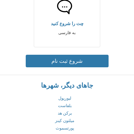
چت را شروع کنید
به فارسی
شروع ثبت نام
جاهای دیگر، شهرها
لیورپول
بلفاست
برکن هد
میلتون کینز
پورتسموث