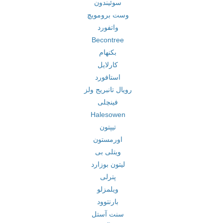
سوئیندون
وست برومویچ
واتفورد
Becontree
بکنهام
کارلایل
استافورد
رویال تانبریج ولز
فینچلی
Halesowen
تیپتون
اورمستون
ویتلی بی
لیتون بوزارد
پترلی
ویلمزلو
بارنتوود
سنت آستل