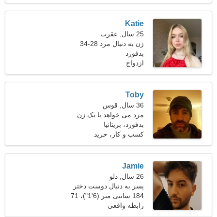
Katie
25 سال, عقرب
زن به دنبال مرد 28-34
بدفورد
ازدواج
Toby
36 سال, قوس
مرد می خواهد با یک زن
ملاقات کند 28-32
بدفورد، بریتانیا
کسب و کار، خرید
Jamie
26 سال, دلو
پسر به دنبال دوست دختر
است 26-28
184 سانتی متر (6'1")، 71
کیلوگرم (156 پوند)
رابطه واقعی