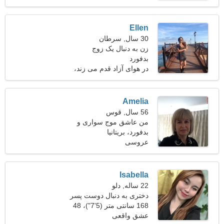
Ellen
30 سال, سرطان
زن به دنبال یک زوج
بدفورد
در هوای آزاد قدم می زند،
شیرجه زدن
Amelia
56 سال, قوس
من عاشق موج سواری و
گلف هستم
بدفورد، بریتانیا
عروسی
Isabella
22 ساله, دلو
دختری به دنبال دوست پسر
25-32
168 سانتی متر (5'7")، 48
کیلوگرم (105 پوند)
عشق واقعی