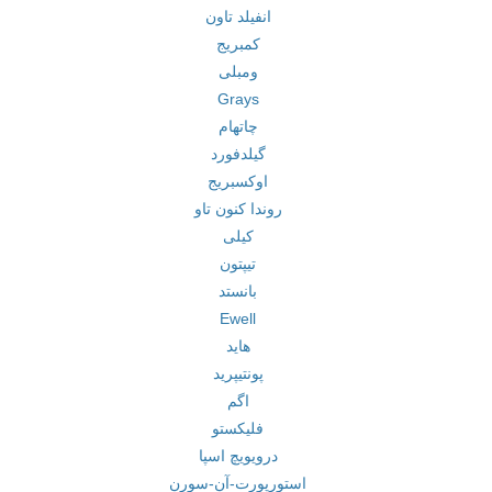
انفیلد تاون
کمبریج
ومبلی
Grays
چاتهام
گیلدفورد
اوکسبریج
روندا کنون تاو
کیلی
تیپتون
بانستد
Ewell
هاید
پونتیپرید
اگم
فلیکستو
درویویچ اسپا
استورپورت-آن-سورن