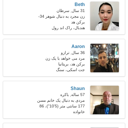
Beth
31 سال, سرطان
زن مجرد به دنبال شوهر 34-
39
برکن هد
هندبال، راک اند رول
Aaron
36 سال, ترازو
مرد می خواهد با یک زن
ملاقات کند 25-34
برکن هد، بریتانیا
جت اسکی، سنگ
Shaun
57 ساله, باکره
مردی به دنبال یک خانم مسن
177 سانتی متر (5'10")، 86
خانواده
کیلوگرم (189 پوند)