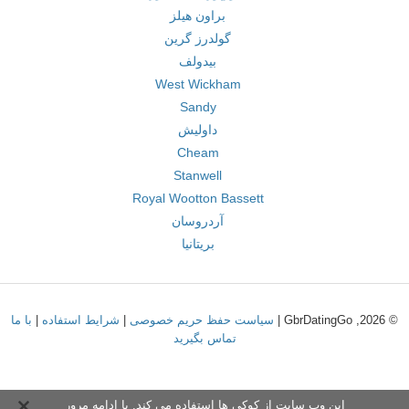
براون هیلز
گولدرز گرین
بیدولف
West Wickham
Sandy
داولیش
Cheam
Stanwell
Royal Wootton Bassett
آردروسان
بریتانیا
© 2026, GbrDatingGo |
سیاست حفظ حریم خصوصی
|
شرایط استفاده
|
با ما
تماس بگیرید
این وب سایت از کوکی ها استفاده می کند. با ادامه مرور