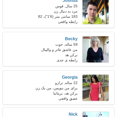
Joshua
25 سال, قوس
مرد به دنبال زن
183 سانتی متر (6'1")، 82
کیلوگرم (180 پوند)
رابطه واقعی
Becky
59 ساله, حوت
من عاشق تئاتر و والیبال
هستم
برکن هد
رابطه ی جدی
Georgia
22 ساله, ترازو
برای من بنویس، من یک زن
فداکار هستم
برکن هد، بریتانیا
عشق واقعی
Nick