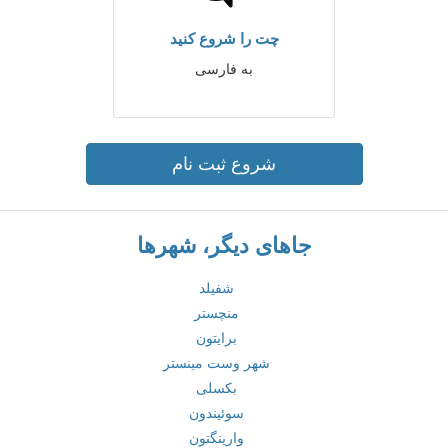
چت را شروع کنید
به فارسی
شروع ثبت نام
جاهای دیگر، شهرها
شفیلد
منچستر
برایتون
شهر وست مینستر
بکسلی
سوئیندون
وارینگتون