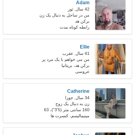
Adam
42 سال, ثور
من در ساحل به دنبال یک زن
برکن هد
پرشور کار می کنم
رابطه کوتاه مدت
Ellie
41 سال, عقرب
من می خواهم با یک مرد پر
برکن هد، بریتانیا
انرژی آشنا شوم
عروسی
Catherine
34 سال, جوزا
زن به دنبال یک زوج
160 سانتی متر (5'3")، 63
کیلوگرم (138 پوند)
مینیمالیسم، کنسرت ها