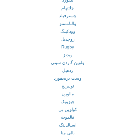
تلفورد
چلتنهام
چسترفیلد
والتامستو
وودکینگ
روچدیل
Rugby
ویدنز
ولوین گاردن سیتی
ردهیل
وست بریجفورد
تونبریج
مالورن
چیزویک
کولوین بی
فالموث
اسپالدینگ
بالی منا