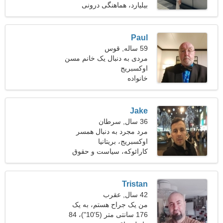
بیلیارد، هماهنگی درونی
Paul
59 ساله, قوس
مردی به دنبال یک خانم مسن
اوکسبریج
خانواده
Jake
36 سال, سرطان
مرد مجرد به دنبال همسر
اوکسبریج، بریتانیا
کارائوکه، سیاست و حقوق
Tristan
42 سال, عقرب
من یک جراح هستم، به یک
زن غیر معمول نیاز دارم
176 سانتی متر (5'10")، 84