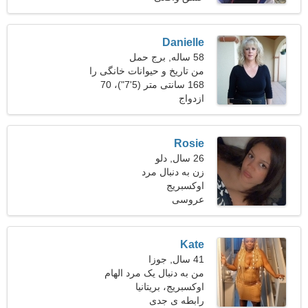
Danielle
58 ساله, برج حمل
من تاریخ و حیوانات خانگی را
ترجیح می دهم
168 سانتی متر (5'7")، 70
ازدواج
کیلوگرم (154 پوند)
Rosie
26 سال, دلو
زن به دنبال مرد
اوکسبریج
عروسی
Kate
41 سال, جوزا
من به دنبال یک مرد الهام
اوکسبریج، بریتانیا
گرفته برای رقصیدن با هم
هستم
رابطه ی جدی