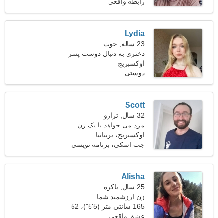
کیلوگرم (185 پوند)
رابطه واقعی
Lydia
23 ساله, حوت
دختری به دنبال دوست پسر
اوکسبریج
دوستی
Scott
32 سال, ترازو
مرد می خواهد با یک زن
ملاقات کند
اوکسبریج، بریتانیا
جت اسکی، برنامه نويسي
Alisha
25 سال, باکره
زن ارزشمند شما
165 سانتی متر (5'5")، 52
کیلوگرم (114 پوند)
عشق واقعی