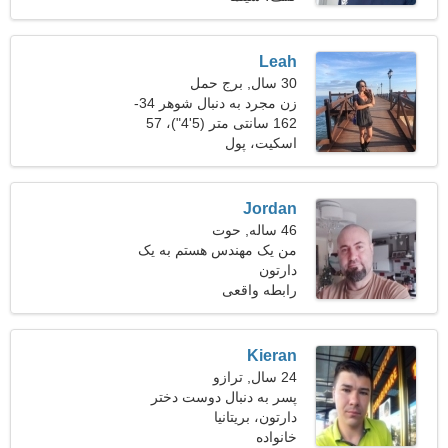
Leah
30 سال, برج حمل
زن مجرد به دنبال شوهر 34-
37
162 سانتی متر (5'4")، 57
کیلوگرم (125 پوند)
اسکیت، پول
Jordan
46 ساله, حوت
من یک مهندس هستم به یک
دارتون
خانم پرشور نیازمندم
رابطه واقعی
Kieran
24 سال, ترازو
پسر به دنبال دوست دختر
است
دارتون، بریتانیا
خانواده