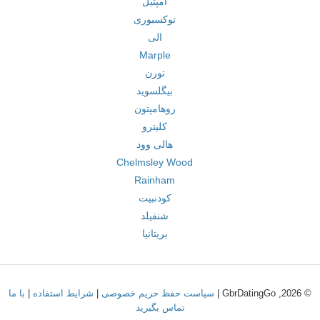
امپتیل
توکسبوری
الی
Marple
تورن
بیگلسوید
روهامپتون
کلیترو
هالی وود
Chelmsley Wood
Rainham
کودنبیت
شنفیلد
بریتانیا
© 2026, GbrDatingGo |
سیاست حفظ حریم خصوصی
|
شرایط استفاده
|
با ما
تماس بگیرید