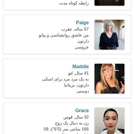
رابطه کوتاه مدت
Paige
57 ساله, عقرب
من عاشق روانشناسی و پیانو
هستم
دارتون
عروسی
Maddie
41 سال, لئو
به یک مرد مرد برای اسکی
نیازمندم
دارتون، بریتانیا
دوستی
Grace
32 سال, قوس
زن به دنبال یک زوج
166 سانتی متر (5'6")، 58