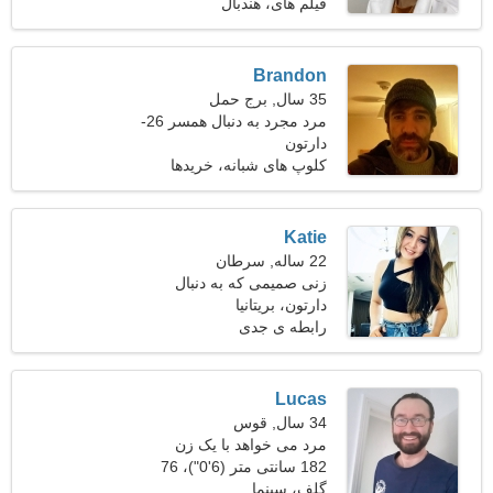
کیلوگرم (127 پوند)
فیلم های، هندبال
Brandon
35 سال, برج حمل
مرد مجرد به دنبال همسر 26-
31
دارتون
کلوپ های شبانه، خریدها
Katie
22 ساله, سرطان
زنی صمیمی که به دنبال
دارتون، بریتانیا
دوستان می گردد
رابطه ی جدی
Lucas
34 سال, قوس
مرد می خواهد با یک زن
ملاقات کند 22-29
182 سانتی متر (6'0")، 76
کیلوگرم (167 پوند)
گلف، سینما