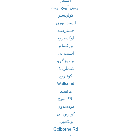
اکستر
بارتون آپون ترنت
کولچستر
ایست بورن
چسترفیلد
اوکسبریج
ورکسام
ایست لی
برومزگرو
کیلمارناک
کوتبریج
Wallsend
هاتفیلد
بلاکسویچ
هودسدون
کولوین بی
ویکفورد
Golborne Rd