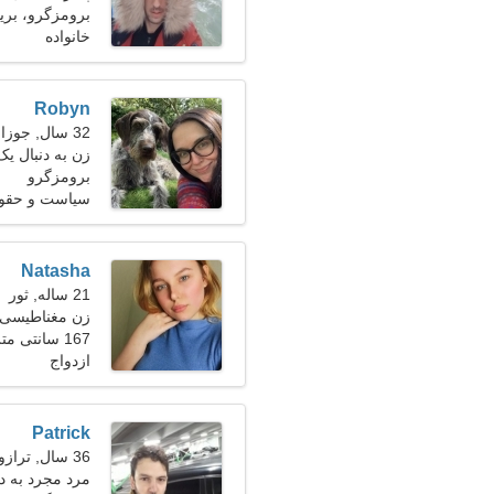
برومزگرو، بریتا
خانواده
Robyn
32 سال, جوزا
زن به دنبال یک زو
برومزگرو
سیاست و حقو
Natasha
21 ساله, ثور
زن مغناطیسی 
167 سانتی متر (5'6")، 54 کیلوگرم (119 پوند)
ازدواج
Patrick
36 سال, ترازو
مرد مجرد به د