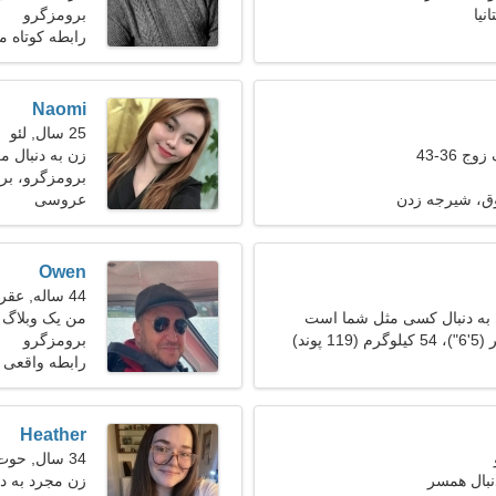
نیا
برومزگرو
رابطه کوتاه 
Naomi
25 سال, لئو
ج 36-43
زن به دنبال م
برومزگرو، بریت
ق، شیرجه زدن
عروسی
Owen
44 ساله, عقرب
به دنبال کسی مثل شما است
من یک وبلاگ 
نیازمندم
برومزگرو
رابطه واقعی
Heather
34 سال, حوت
نبال همسر
زن مجرد به د