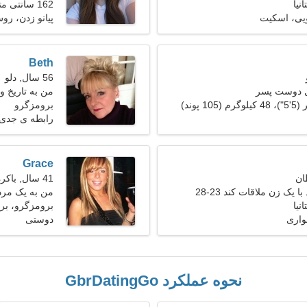
نیا
162 سانتی متر (5'4")، 55 کیلوگرم (121 پوند)
ویی، اسکیت
پیانو زدن، رو
Beth
56 سال, دلو
ل دوست پسر
من به تاریخ و
برومزگرو
رابطه ی جدی
Grace
41 سال, باکره
 یک زن ملاقات کند 23-28
من به یک مرد 
نیا
برومزگرو، بریت
واری
دوستی
نحوه عملکرد GbrDatingGo