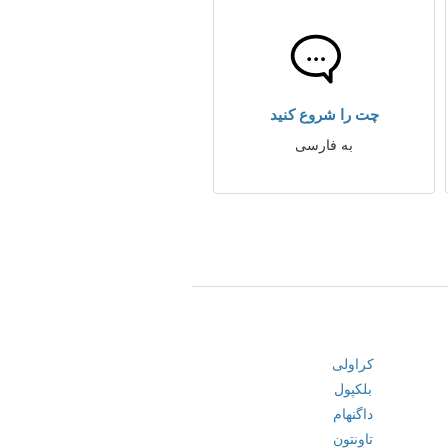
چت را شروع کنید
به فارسی
کراولی
بلکپول
داگنهام
تاونتون