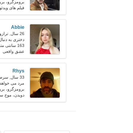
برومزگرو، بریتا
فیلم های ویدئ
Abbie
26 سال, ترازو
دختری به دنبا
163 سانتی متر (5'5")، 48 کیلوگرم (105 پوند)
عشق واقعی
Rhys
33 سال, سرطان
مرد می خواهد با
برومزگرو، بریتا
دویدن، موج س