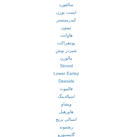
سالفورد
ایست بورن
کیدرمینستر
تیپتون
هاوانت
پونتفراکت
شپردز بوش
مالورن
Strood
Lower Earley
Deeside
فالموث
اسپالدینگ
ویشاو
هاورهیل
استالی بریج
ریچموند
گاینسبورو