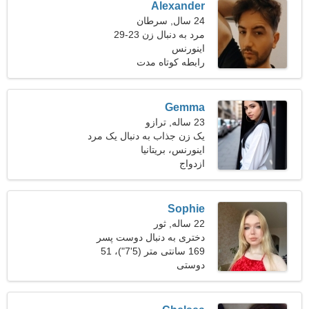
Alexander
24 سال, سرطان
مرد به دنبال زن 23-29
اینورنس
رابطه کوتاه مدت
Gemma
23 ساله, ترازو
یک زن جذاب به دنبال یک مرد
است
اینورنس، بریتانیا
ازدواج
Sophie
22 ساله, ثور
دختری به دنبال دوست پسر
169 سانتی متر (5'7")، 51
دوستی
کیلوگرم (112 پوند)