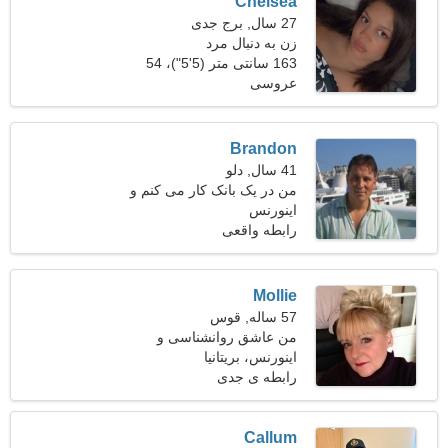
Chelsea
27 سال, برج جدی
زن به دنبال مرد
163 سانتی متر (5'5")، 54
عروسی
کیلوگرم (119 پوند)
Brandon
41 سال, دلو
من در یک بانک کار می کنم و
اینورنس
به دنبال یک زن خجالتی هستم
رابطه واقعی
Mollie
57 ساله, قوس
من عاشق روانشناسی و
ایروبیک هستم
اینورنس، بریتانیا
رابطه ی جدی
Callum