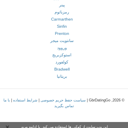
پینر
رمزباتوم
Carmarthen
Sinfin
Prenton
سانتویت میجر
وروود
استوکزبریج
کولفورد
Bradwell
بریتانیا
© 2026, GbrDatingGo |
سیاست حفظ حریم خصوصی
|
شرایط استفاده
|
با ما
تماس بگیرید
این وب سایت از کوکی ها استفاده می کند. با ادامه مرور