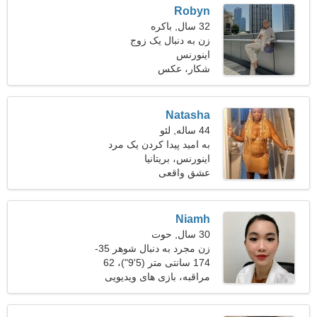
Robyn
32 سال, باکره
زن به دنبال یک زوج
اینورنس
شکار، عکس
Natasha
44 ساله, لئو
به امید پیدا کردن یک مرد
اجتماعی
اینورنس، بریتانیا
عشق واقعی
Niamh
30 سال, حوت
زن مجرد به دنبال شوهر 35-
40
174 سانتی متر (5'9")، 62
کیلوگرم (136 پوند)
مراقبه، بازی های ویدیویی