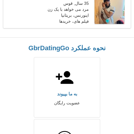
35 سال, قوس
مرد می خواهد با یک زن
ملاقات کند
اینورنس، بریتانیا
فیلم های، خریدها
نحوه عملکرد GbrDatingGo
به ما بپیوند
عضویت رایگان