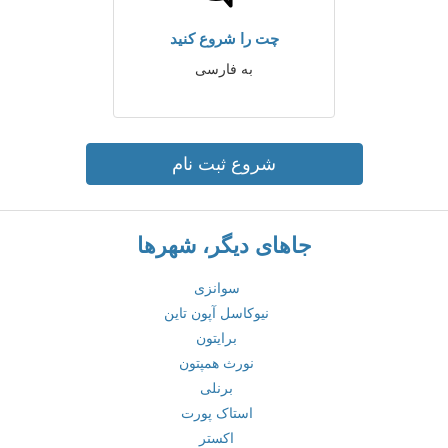
چت را شروع کنید
به فارسی
شروع ثبت نام
جاهای دیگر، شهرها
سوانزی
نیوکاسل آپون تاین
برایتون
نورث همپتون
برنلی
استاک پورت
اکستر