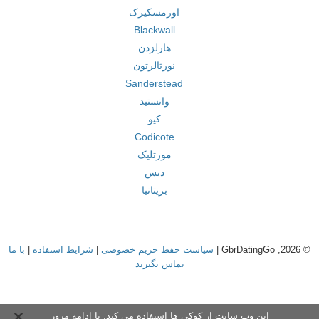
اورمسکیرک
Blackwall
هارلزدن
نورثالرتون
Sanderstead
وانستید
کیو
Codicote
مورتلیک
دیس
بریتانیا
© 2026, GbrDatingGo |
سیاست حفظ حریم خصوصی
|
شرایط استفاده
|
با ما
تماس بگیرید
این وب سایت از کوکی ها استفاده می کند. با ادامه مرور