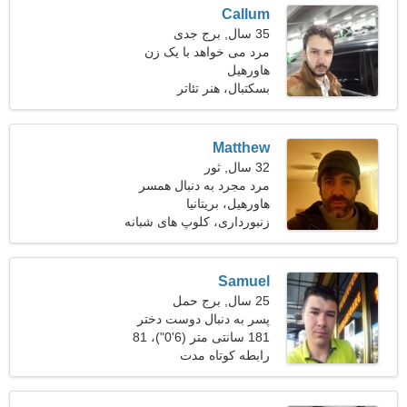
Callum
35 سال, برج جدی
مرد می خواهد با یک زن
هاورهیل
ملاقات کند
بسکتبال، هنر تئاتر
Matthew
32 سال, ثور
مرد مجرد به دنبال همسر
هاورهیل، بریتانیا
زنبورداری، کلوپ های شبانه
Samuel
25 سال, برج حمل
پسر به دنبال دوست دختر
است
181 سانتی متر (6'0")، 81
کیلوگرم (178 پوند)
رابطه کوتاه مدت