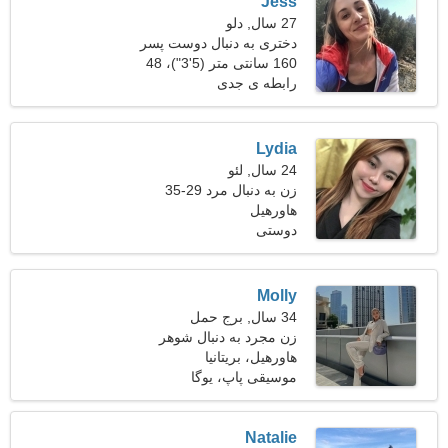
Jess
27 سال, دلو
دختری به دنبال دوست پسر
160 سانتی متر (5'3")، 48
کیلوگرم (105 پوند)
رابطه ی جدی
Lydia
24 سال, لئو
زن به دنبال مرد 29-35
هاورهیل
دوستی
Molly
34 سال, برج حمل
زن مجرد به دنبال شوهر
هاورهیل، بریتانیا
موسیقی پاپ، یوگا
Natalie