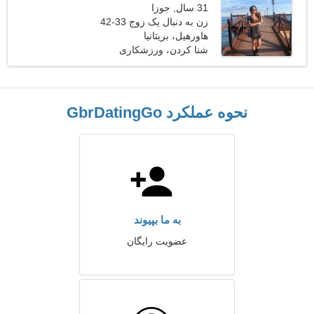
31 سال, جوزا
زن به دنبال یک زوج 33-42
هاورهیل، بریتانیا
شنا كردن، ورزشکاری
نحوه عملکرد GbrDatingGo
به ما بپیوند
عضویت رایگان