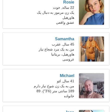
Rosie
22 ساله, حوت
یک زن مرموز به دنبال یک
هاورهیل
رابطه جدی است
عشق واقعی
Samantha
45 سال, عقرب
من به یک مرد شجاع نیاز
هاورهیل، بریتانیا
دارم تا با هم برقصیم
عروسی
Michael
41 سال, لئو
من به یک زن شوخ نیاز دارم
189 سانتی متر (6'3")، 89
خانواده
کیلوگرم (196 پوند)