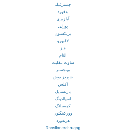
چسترفیلد
بدفورد
آیلزبری
پورلی
بریکستون
لافبورو
هیز
التام
ساوت بنفلیت
وینچستر
شپردز بوش
اکلس
بارنستاپل
اسپالدینگ
کمبسلنگ
وورکینگتون
هرتفورد
Rhosllanerchrugog