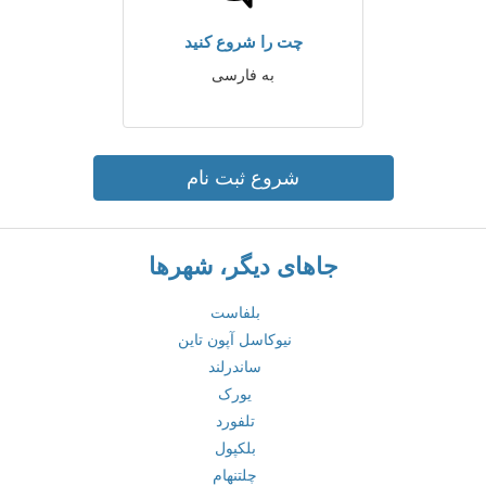
چت را شروع کنید
به فارسی
شروع ثبت نام
جاهای دیگر، شهرها
بلفاست
نیوکاسل آپون تاین
ساندرلند
یورک
تلفورد
بلکپول
چلتنهام