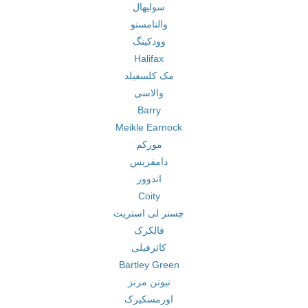
سولیهال
والتامستو
وودکینگ
Halifax
مک کلسفیلد
والاسی
Barry
Meikle Earnock
مورکم
دامفریس
اندوور
Coity
چستر لی استریت
فالکرک
کائرفیلی
Bartley Green
نیوتن مرنز
اورمسکیرک