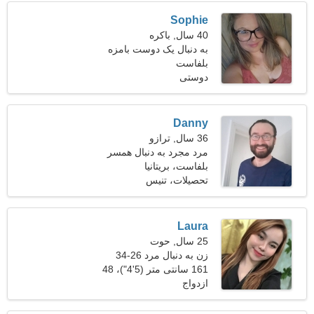
Sophie
40 سال, باکره
به دنبال یک دوست بامزه
بلفاست
دوستی
Danny
36 سال, ترازو
مرد مجرد به دنبال همسر
بلفاست، بریتانیا
تحصیلات، تنیس
Laura
25 سال, حوت
زن به دنبال مرد 26-34
161 سانتی متر (5'4")، 48
ازدواج
کیلوگرم (105 پوند)