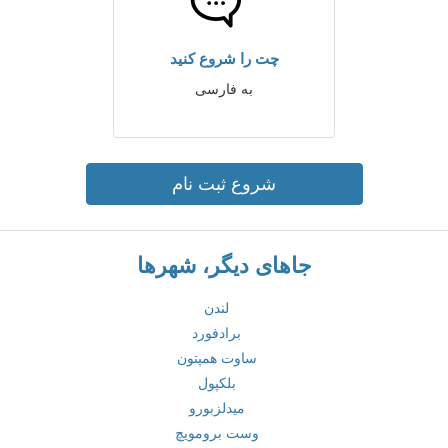
چت را شروع کنید
به فارسی
شروع ثبت نام
جاهای دیگر، شهرها
لندن
برادفورد
ساوت همپتون
بلکپول
میدلزبورو
وست برومویچ