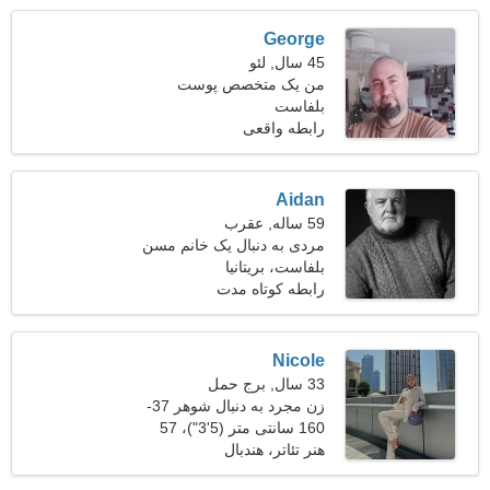
George
45 سال, لئو
من یک متخصص پوست
بلفاست
هستم و به دنبال یک خانم
پرشور هستم
رابطه واقعی
Aidan
59 ساله, عقرب
مردی به دنبال یک خانم مسن
52-55
بلفاست، بریتانیا
رابطه کوتاه مدت
Nicole
33 سال, برج حمل
زن مجرد به دنبال شوهر 37-
45
160 سانتی متر (5'3")، 57
کیلوگرم (125 پوند)
هنر تئاتر، هندبال