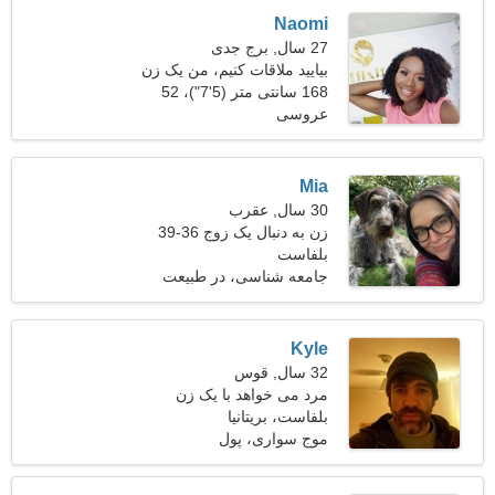
Naomi
27 سال, برج جدی
بیایید ملاقات کنیم، من یک زن
خیره کننده هستم
168 سانتی متر (5'7")، 52
عروسی
کیلوگرم (114 پوند)
Mia
30 سال, عقرب
زن به دنبال یک زوج 36-39
بلفاست
جامعه شناسی، در طبیعت
استراحت کنید
Kyle
32 سال, قوس
مرد می خواهد با یک زن
ملاقات کند 25-31
بلفاست، بریتانیا
موج سواری، پول