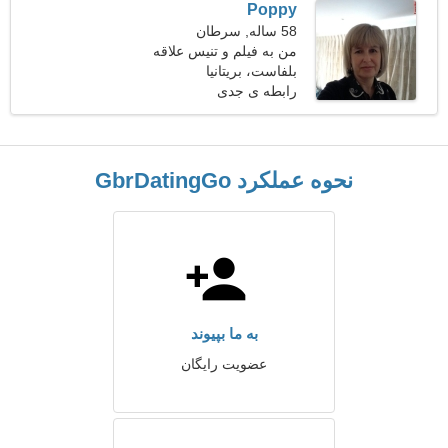
Poppy
58 ساله, سرطان
من به فیلم و تنیس علاقه
دارم
بلفاست، بریتانیا
رابطه ی جدی
نحوه عملکرد GbrDatingGo
به ما بپیوند
عضویت رایگان