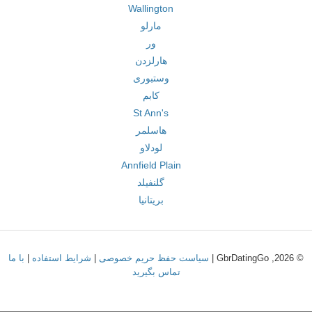
Wallington
مارلو
ور
هارلزدن
وستبوری
کابم
St Ann's
هاسلمر
لودلاو
Annfield Plain
گلنفیلد
بریتانیا
© 2026, GbrDatingGo |
سیاست حفظ حریم خصوصی
|
شرایط استفاده
|
با ما
تماس بگیرید