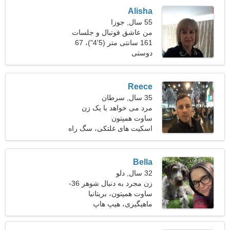
Alisha
55 سال, جوزا
من عاشق فوتبال و جلسات
هستم
161 سانتی متر (5'4")، 67
دوستی
کیلوگرم (147 پوند)
Reece
35 سال, سرطان
مرد می خواهد با یک زن
ملاقات کند
ساوت همپتون
اسکیت های غلتکی، سگ راه
رفتن
Bella
32 سال, دلو
زن مجرد به دنبال شوهر 36-
44
ساوت همپتون، بریتانیا
ماهیگیری، هیپ هاپ