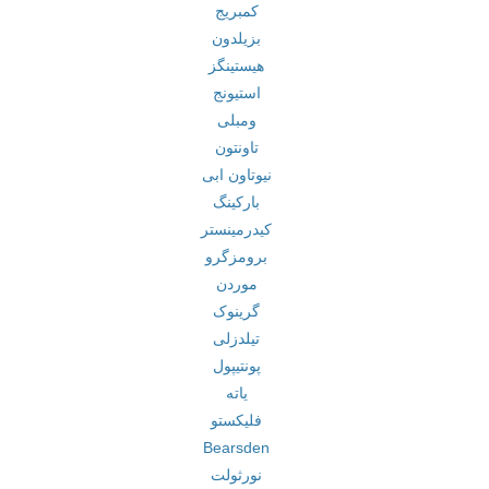
کمبریج
بزیلدون
هیستینگز
استیونج
ومبلی
تاونتون
نیوتاون ابی
بارکینگ
کیدرمینستر
برومزگرو
موردن
گرینوک
تیلدزلی
پونتیپول
یاته
فلیکستو
Bearsden
نورثولت