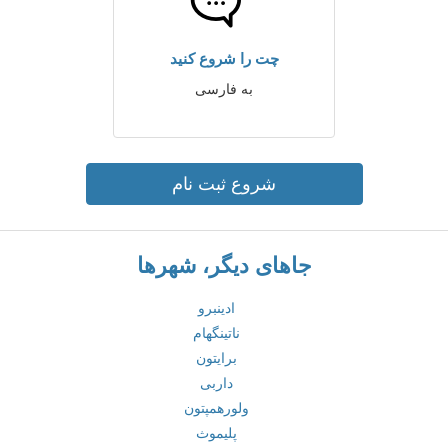
چت را شروع کنید
به فارسی
شروع ثبت نام
جاهای دیگر، شهرها
ادینبرو
ناتینگهام
برایتون
داربی
ولورهمپتون
پلیموث