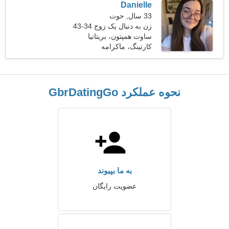
Danielle
33 سال, حوت
زن به دنبال یک زوج 34-43
ساوت همپتون، بریتانیا
کارتینگ، ماکرامه
نحوه عملکرد GbrDatingGo
به ما بپیوند
عضویت رایگان