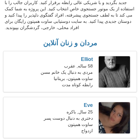
جدید بگردید و با شریکی عالی رابطه برقرار کنید. کاربران جالب را با
استفاده از یک موتور جستجوی خاص انتخاب کنید. این پروژه به شما کمک
می کند تا به لطف جستجوی پیشرفته، افراد گفتگوی دلپذیر را پیدا کنید و
دوستان جدیدی پیدا کنید. به سایت دوستیابی ساوت همپتون رایگان برای
افراد محلی، خارجی، گردشگران بپیوندید.
مردان و زنان آنلاین
Elliot
58 ساله, عقرب
مردی به دنبال یک خانم مسن
ساوت همپتون، بریتانیا
رابطه کوتاه مدت
Eve
25 سال, باکره
دختری به دنبال دوست پسر
29-36
ساوت همپتون
ازدواج