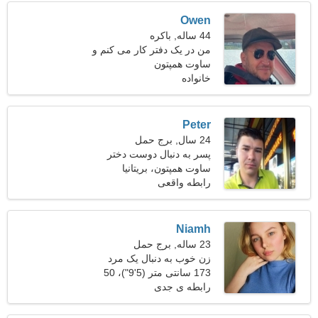
Owen
44 ساله, باکره
من در یک دفتر کار می کنم و
ساوت همپتون
به دنبال یک زن صمیمی هستم
خانواده
Peter
24 سال, برج حمل
پسر به دنبال دوست دختر
است
ساوت همپتون، بریتانیا
رابطه واقعی
Niamh
23 ساله, برج حمل
زن خوب به دنبال یک مرد
173 سانتی متر (5'9")، 50
کیلوگرم (110 پوند)
رابطه ی جدی