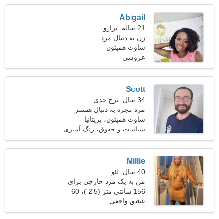
Abigail
21 ساله, ترازو
زن به دنبال مرد
ساوت همپتون
عروسی
Scott
34 سال, برج جدی
مرد مجرد به دنبال همسر
ساوت همپتون، بریتانیا
سیاست و حقوق، رنگ آمیزی
Millie
40 سال, لئو
من به یک مرد خارجی برای
دوستیابی نیاز دارم
156 سانتی متر (5'2")، 60
کیلوگرم (132 پوند)
عشق واقعی