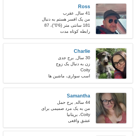
Ross
41 سال, عقرب
من یک افسر هستم به دنبال
یک زن مهربان
181 سانتی متر (6'0")، 87
کیلوگرم (191 پوند)
رابطه کوتاه مدت
Charlie
30 سال, برج جدی
زن به دنبال یک زوج
Coity
اسب سواری، ماشین ها
Samantha
44 ساله, برج حمل
من به یک مرد صمیمی برای
Coity، بریتانیا
عاشقانه نیاز دارم
عشق واقعی