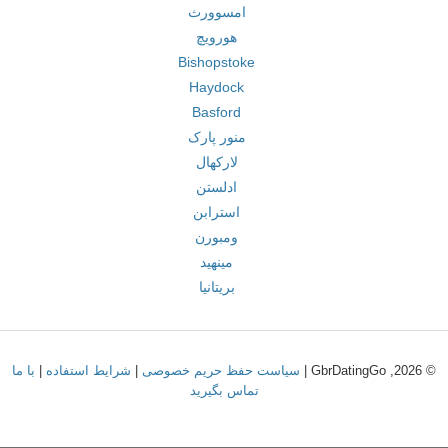
امسوورث
هورویچ
Bishopstoke
Haydock
Basford
منور پارک
لارکهال
ادلستن
استرابن
ومبورن
مینهید
بریتانیا
© 2026, GbrDatingGo |
سیاست حفظ حریم خصوصی
|
شرایط استفاده
|
با ما
تماس بگیرید