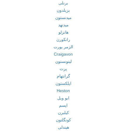
برنلی
بزیلدون
میدنستون
میدنهد
هانزلو
رانکورن
الزمر پورت
Craigavon
لیتونستون
پرت
گرانتهام
ایلکستون
Heston
ابو ویل
اپسم
کیلبرن
کونگلتون
هیندلی