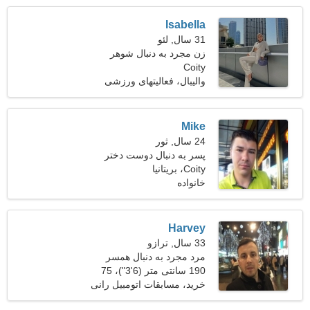
Isabella
31 سال, لئو
زن مجرد به دنبال شوهر
Coity
والیبال، فعالیتهای ورزشی
Mike
24 سال, ثور
پسر به دنبال دوست دختر
است
Coity، بریتانیا
خانواده
Harvey
33 سال, ترازو
مرد مجرد به دنبال همسر
190 سانتی متر (6'3")، 75
کیلوگرم (165 پوند)
خرید، مسابقات اتومبیل رانی