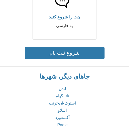
چت را شروع کنید
به فارسی
شروع ثبت نام
جاهای دیگر، شهرها
لندن
ناتینگهام
استوک-آن-ترنت
اسلاو
آکسفورد
Poole