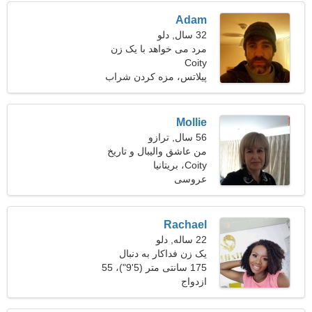
Adam
32 سال, دلو
مرد می خواهد با یک زن
Coity
ملاقات کند 22-29
پیلاتس، مزه کردن شراب
Mollie
56 سال, ترازو
من عاشق والیبال و تاریخ
هستم
Coity، بریتانیا
عروسی
Rachael
22 ساله, دلو
یک زن فداکار به دنبال
دوستان است
175 سانتی متر (5'9")، 55
ازدواج
کیلوگرم (121 پوند)