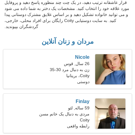
قرار عاشقانه ترتیب دهید، در یک چت چند منظوره پاسخ دهید و پروفایل
مورد علاقه خود را انتخاب کنید. مشخصات یک دختر به شما داده می شود
و می توانید خانواده تشکیل دهید و بر اساس علایق مشترک دوستانی پیدا
کنید. به سایت دوستیابی Coity رایگان برای افراد محلی، خارجی،
گردشگران بپیوندید.
مردان و زنان آنلاین
Nicole
26 سال, قوس
زن به دنبال مرد 30-35
Coity، بریتانیا
دوستی
Finlay
59 ساله, لئو
مردی به دنبال یک خانم مسن
Coity
51-56
رابطه واقعی