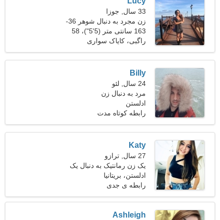
Lucy
33 سال, جوزا
زن مجرد به دنبال شوهر 36-
42
163 سانتی متر (5'5")، 58
کیلوگرم (127 پوند)
راگبی، کایاک سواری
Billy
24 سال, لئو
مرد به دنبال زن
ادلستن
رابطه کوتاه مدت
Katy
27 سال, ترازو
یک زن رمانتیک به دنبال یک
مرد است
ادلستن، بریتانیا
رابطه ی جدی
Ashleigh