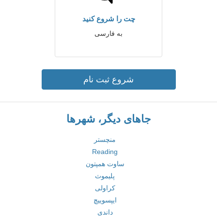
چت را شروع کنید
به فارسی
شروع ثبت نام
جاهای دیگر، شهرها
منچستر
Reading
ساوت همپتون
پلیموث
کراولی
ایپسوییچ
داندی