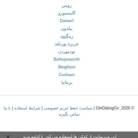
رویتن
گاینسبورو
Dalserf
بیلدون
رینگوود
جزیره پورتلند
تودموردن
Bishopsworth
Beighton
Cosham
بریتانیا
© 2026, GbrDatingGo |
سیاست حفظ حریم خصوصی
|
شرایط استفاده
|
با ما
تماس بگیرید
این وب سایت از کوکی ها استفاده می کند. با ادامه مرور