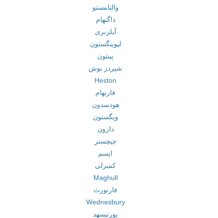
والتامستو
داگنهام
آیلزبری
لیوینگستون
پینتون
شپردز بوش
Heston
فارنهام
هودسدون
ویگستون
دارون
چیچستر
اپسم
کمبرلی
Maghull
فارنورث
Wednesbury
پورتیسهد