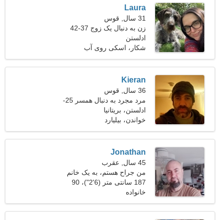
Laura
31 سال, قوس
زن به دنبال یک زوج 37-42
ادلستن
شکار، اسکی روی آب
Kieran
36 سال, قوس
مرد مجرد به دنبال همسر 25-
32
ادلستن، بریتانیا
خواندن، بیلیارد
Jonathan
45 سال, عقرب
من جراح هستم، به یک خانم
باحال نیاز دارم
187 سانتی متر (6'2")، 90
خانواده
کیلوگرم (198 پوند)