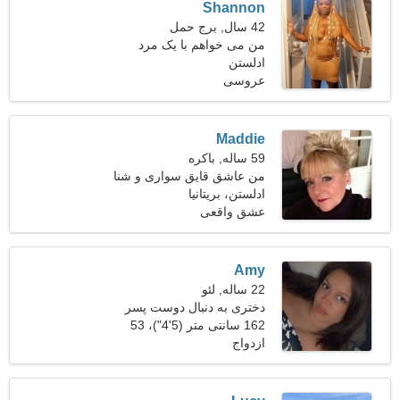
Shannon
42 سال, برج حمل
من می خواهم با یک مرد
ادلستن
فریبنده آشنا شوم
عروسی
Maddie
59 ساله, باکره
من عاشق قایق سواری و شنا
هستم
ادلستن، بریتانیا
عشق واقعی
Amy
22 ساله, لئو
دختری به دنبال دوست پسر
24-34
162 سانتی متر (5'4")، 53
ازدواج
کیلوگرم (116 پوند)