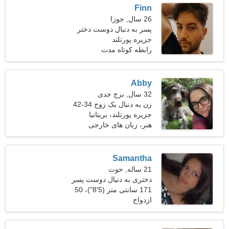
Finn
26 سال, جوزا
پسر به دنبال دوست دختر
است 22-29
جزیره پورتلند
رابطه کوتاه مدت
Abby
32 سال, برج جدی
زن به دنبال یک زوج 34-42
جزیره پورتلند، بریتانیا
هنر، زبان های خارجی
Samantha
21 ساله, حوت
دختری به دنبال دوست پسر
171 سانتی متر (5'8")، 50
ازدواج
کیلوگرم (110 پوند)