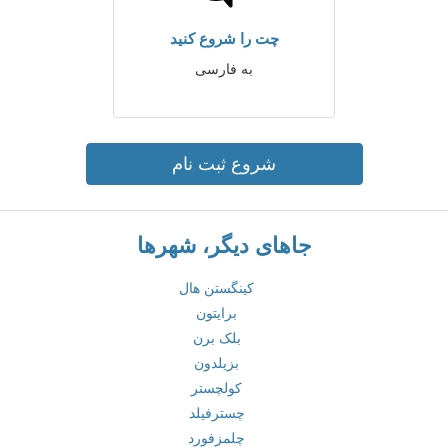
چت را شروع کنید
به فارسی
شروع ثبت نام
جاهای دیگر، شهرها
کینگستن هال
برایتون
بلک برن
بزیلدون
کولچستر
چسترفیلد
چلمزفورد