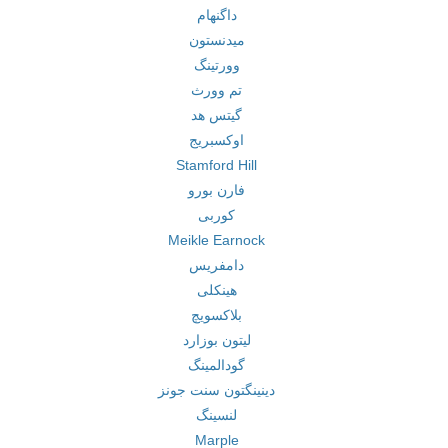
داگنهام
میدنستون
وورتینگ
تم وورث
گیتس هد
اوکسبریج
Stamford Hill
فارن بورو
کوربی
Meikle Earnock
دامفریس
هینکلی
بلاکسویچ
لیتون بوزارد
گودالمینگ
دینینگتون سنت جونز
لنسینگ
Marple