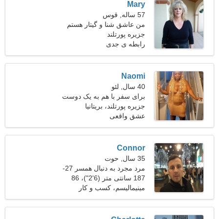
Mary
57 ساله, قوس
من عاشق شنا و گیتار هستم
جزیره پورتلند
رابطه ی جدی
Naomi
40 سال, لئو
برای سفر با هم به یک دوست
خندان نیاز دارم
جزیره پورتلند، بریتانیا
عشق واقعی
Connor
35 سال, حوت
مرد مجرد به دنبال همسر 27-
33
187 سانتی متر (6'2")، 86
کیلوگرم (189 پوند)
مینیمالیسم، کسب و کار