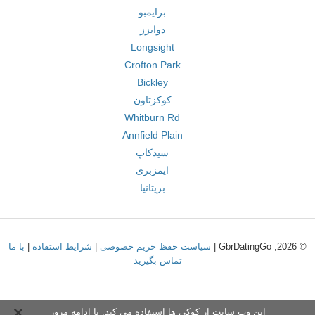
برایمبو
دوایزز
Longsight
Crofton Park
Bickley
کوکزتاون
Whitburn Rd
Annfield Plain
سیدکاپ
ایمزبری
بریتانیا
© 2026, GbrDatingGo |
سیاست حفظ حریم خصوصی
|
شرایط استفاده
|
با ما
تماس بگیرید
این وب سایت از کوکی ها استفاده می کند. با ادامه مرور