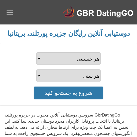
دوستیابی آنلاین رایگان جزیره پورتلند، بریتانیا
GbrDatingGo سرویس دوستیابی آنلاین محبوب در جزیره پورتلند،
بریتانیا. با انتخاب پروفایل کاربران مجرد دوستان جدیدی پیدا کنید. این
انجمن به اعضا یک چت ویژه برای ارتباط مجازی ارائه می دهد. به لطف
الگوریتمهای جستجوی منحصربهفرد، یک سرویس جستجوی راحت به شما