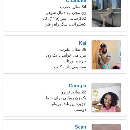
Charlotte
34 سال, عقرب
زن مجرد به دنبال شوهر
162 سانتی متر (5'4")، 63
کیلوگرم (138 پوند)
کشتیرانی، سگ راه رفتن
Kai
36 سال, عقرب
مرد می خواهد با یک زن
ملاقات کند
جزیره پورتلند
موسیقی پاپ، گلف
Georgia
22 ساله, ترازو
یک زن رویایی برای شما
جزیره پورتلند، بریتانیا
دوستی
Sean