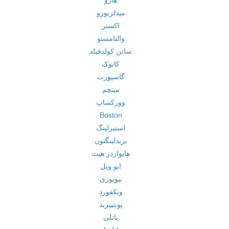
هارو
میدلزبورو
اکستر
والتامستو
ساتن کولدفیلد
کانوک
گاسپورت
میتچم
وورکساپ
Boston
استیرلینگ
بریدلینگتون
هایواردز هیث
ابو ویل
نیوبوری
ویکفورد
پونتیپرید
یاتلی