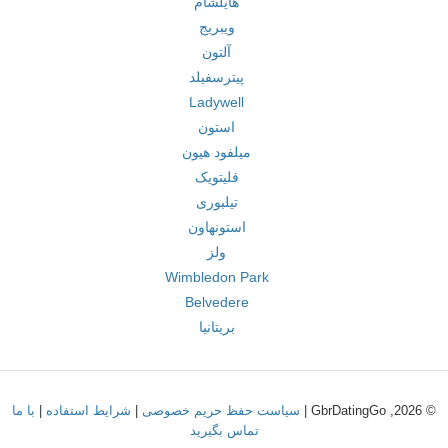
هایلشام
ویبریج
آلتون
پیترسفیلد
Ladywell
استون
میلفود هیون
فلیتویک
تیلبوری
استونهاون
ولز
Wimbledon Park
Belvedere
بریتانیا
© 2026, GbrDatingGo |
سیاست حفظ حریم خصوصی
|
شرایط استفاده
|
با ما
تماس بگیرید