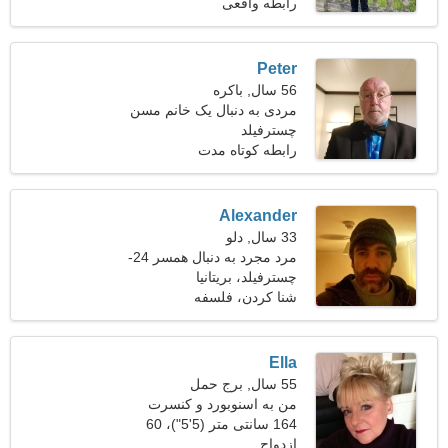
کیلوگرم (169 پوند)
رابطه واقعی
Peter
56 سال, باکره
مردی به دنبال یک خانم مسن
46-51
چسترفیلد
رابطه کوتاه مدت
Alexander
33 سال, دلو
مرد مجرد به دنبال همسر 24-
28
چسترفیلد، بریتانیا
شنا كردن، فلسفه
Ella
55 سال, برج حمل
من به اسنوبورد و کنسرت
علاقه دارم
164 سانتی متر (5'5")، 60
ازدواج
کیلوگرم (132 پوند)