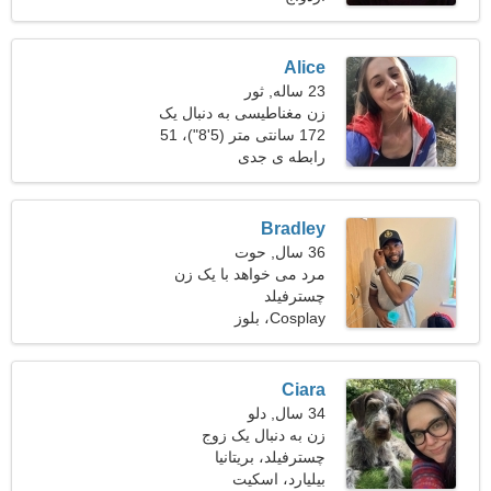
Alice
23 ساله, ثور
زن مغناطیسی به دنبال یک
رابطه جدی است
172 سانتی متر (5'8")، 51
کیلوگرم (112 پوند)
رابطه ی جدی
Bradley
36 سال, حوت
مرد می خواهد با یک زن
چسترفیلد
ملاقات کند
Cosplay، بلوز
Ciara
34 سال, دلو
زن به دنبال یک زوج
چسترفیلد، بریتانیا
بیلیارد، اسکیت