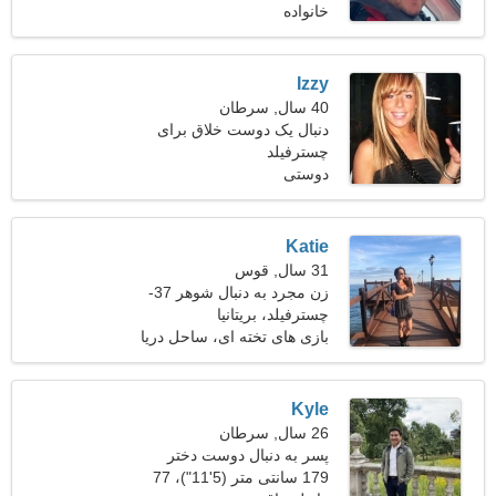
خانواده
Izzy
40 سال, سرطان
دنبال یک دوست خلاق برای
چسترفیلد
اسکی هستم
دوستی
Katie
31 سال, قوس
زن مجرد به دنبال شوهر 37-
41
چسترفیلد، بریتانیا
بازی های تخته ای، ساحل دریا
Kyle
26 سال, سرطان
پسر به دنبال دوست دختر
است 21-31
179 سانتی متر (5'11")، 77