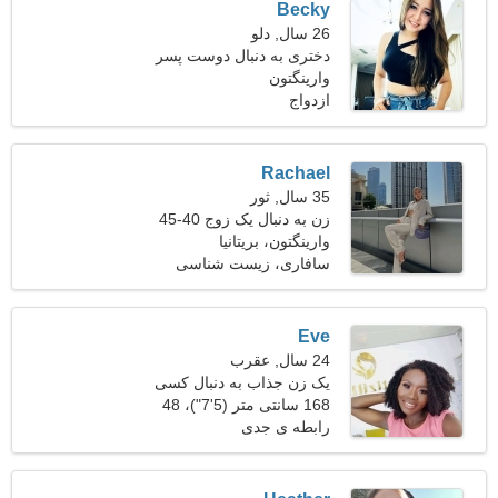
Becky
26 سال, دلو
دختری به دنبال دوست پسر
30-34
وارینگتون
ازدواج
Rachael
35 سال, ثور
زن به دنبال یک زوج 40-45
وارینگتون، بریتانیا
سافاری، زیست شناسی
Eve
24 سال, عقرب
یک زن جذاب به دنبال کسی
مثل شما است
168 سانتی متر (5'7")، 48
کیلوگرم (105 پوند)
رابطه ی جدی