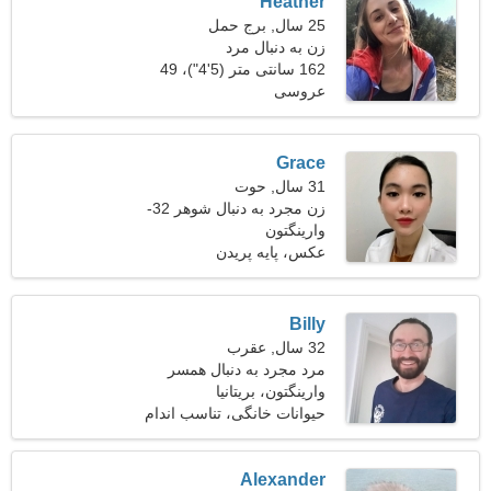
Heather
25 سال, برج حمل
زن به دنبال مرد
162 سانتی متر (5'4")، 49
عروسی
کیلوگرم (108 پوند)
Grace
31 سال, حوت
زن مجرد به دنبال شوهر 32-
43
وارینگتون
عکس، پایه پریدن
Billy
32 سال, عقرب
مرد مجرد به دنبال همسر
وارینگتون، بریتانیا
حیوانات خانگی، تناسب اندام
Alexander