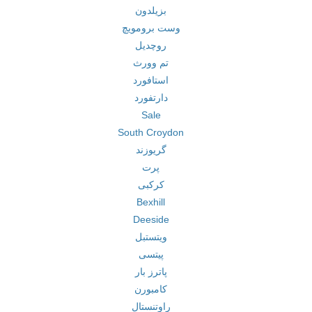
بزیلدون
وست برومویچ
روچدیل
تم وورث
استافورد
دارتفورد
Sale
South Croydon
گریوزند
پرت
کرکبی
Bexhill
Deeside
ویتستبل
پیتسی
پاترز بار
کامبورن
راوتنستال