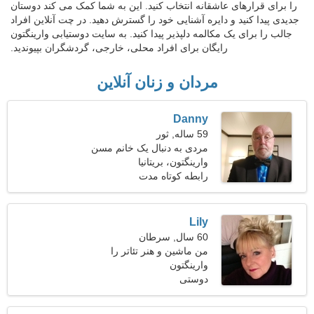
را برای قرارهای عاشقانه انتخاب کنید. این به شما کمک می کند دوستان
جدیدی پیدا کنید و دایره آشنایی خود را گسترش دهید. در چت آنلاین افراد
جالب را برای یک مکالمه دلپذیر پیدا کنید. به سایت دوستیابی وارینگتون
رایگان برای افراد محلی، خارجی، گردشگران بپیوندید.
مردان و زنان آنلاین
Danny
59 ساله, ثور
مردی به دنبال یک خانم مسن
وارینگتون، بریتانیا
رابطه کوتاه مدت
Lily
60 سال, سرطان
من ماشین و هنر تئاتر را
وارینگتون
ترجیح می دهم
دوستی