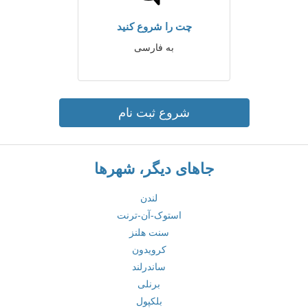
چت را شروع کنید
به فارسی
شروع ثبت نام
جاهای دیگر، شهرها
لندن
استوک-آن-ترنت
سنت هلنز
کرویدون
ساندرلند
برنلی
بلکپول