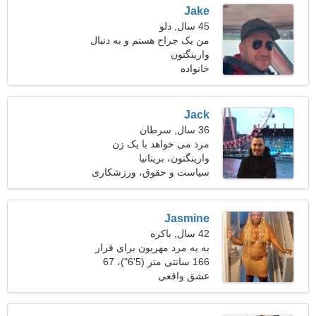
Jake
45 سال, دلو
من یک جراح هستم و به دنبال
وارینگتون
یک زن خوب هستم
خانواده
Jack
36 سال, سرطان
مرد می خواهد با یک زن
ملاقات کند
وارینگتون، بریتانیا
سیاست و حقوق، ورزشکاری
Jasmine
42 سال, باکره
به یه مرد مهربون برای قرار
خرما نیازمندم
166 سانتی متر (5'6")، 67
کیلوگرم (147 پوند)
عشق واقعی