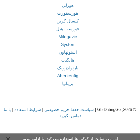
هورلی
هورسفورث
کنسال گرین
فورست هیل
Milngavie
Syston
استونهاون
هایگیت
بارنولدزویک
Aberkenfig
بریتانیا
© 2026, GbrDatingGo |
سیاست حفظ حریم خصوصی
|
شرایط استفاده
|
با ما
تماس بگیرید
این وب سایت از کوکی ها استفاده می کند. با ادامه مرور