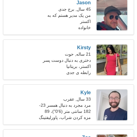
Jason
45 سال, برج جدی
من یک مدیر هستم که به
اکستر
دنبال یک زن فوق العاده
هستم
خانواده
Kirsty
21 ساله, حوت
دختری به دنبال دوست پسر
23-32
اکستر، بریتانیا
رابطه ی جدی
Kyle
33 سال, عقرب
مرد مجرد به دنبال همسر 23-
29
182 سانتی متر (6'0")، 89
کیلوگرم (196 پوند)
مزه کردن شراب، پاورلیفتینگ