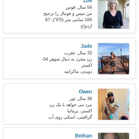
Zoe
56 سال, قوس
من تنیس و فوتبال را ترجیح
می دهم
166 سانتی متر (5'6")، 67
ازدواج
کیلوگرم (147 پوند)
Jade
32 سال, عقرب
زن مجرد به دنبال شوهر 34-
44
اکستر
دویدن، ماکرامه
Owen
36 سال, ثور
مرد می خواهد با یک زن
ملاقات کند
اکستر، بریتانیا
گرافیتی، اسکی روی آب
Bethan