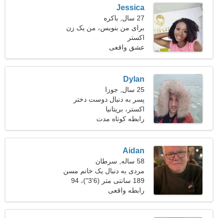
Jessica
27 سال, باکره
برای من بنویس، من یک زن
اکستر
دنج هستم
عشق واقعی
Dylan
25 سال, جوزا
پسر به دنبال دوست دختر
است
اکستر، بریتانیا
رابطه کوتاه مدت
Aidan
58 ساله, سرطان
مردی به دنبال یک خانم مسن
189 سانتی متر (6'3")، 94
کیلوگرم (207 پوند)
رابطه واقعی