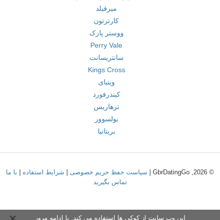
میرفیلد
کارترتون
ووستر پارک
Perry Vale
سانتریسانت
Kings Cross
ویتبای
کیندرفورد
ترهاریس
بولسوور
بریتانیا
© 2026, GbrDatingGo |
سیاست حفظ حریم خصوصی
|
شرایط استفاده
|
با ما
تماس بگیرید
این وب سایت از کوکی ها استفاده می کند. با ادامه مرور