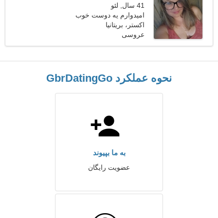
41 سال, لئو
امیدوارم یه دوست خوب
ببینم
اکستر، بریتانیا
عروسی
نحوه عملکرد GbrDatingGo
به ما بپیوند
عضویت رایگان