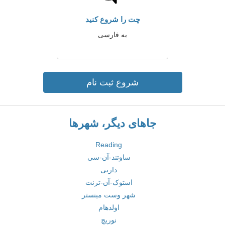
چت را شروع کنید
به فارسی
شروع ثبت نام
جاهای دیگر، شهرها
Reading
ساوتند-آن-سی
داربی
استوک-آن-ترنت
شهر وست مینستر
اولدهام
نوریچ