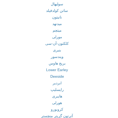
سولیهال
ساتن کولدفیلد
نانیتون
میدنهد
میتچم
مورلی
کلکتون-آن-سی
بنبری
ویندسور
بریج هاوس
Lower Earley
Deeside
ابردیر
رایسلیپ
هایبری
هورلی
کروبورو
آترتون گریتر منچستر