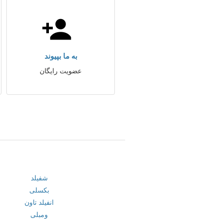
به ما بپیوند
عضویت رایگان
شفیلد
بکسلی
انفیلد تاون
ومبلی