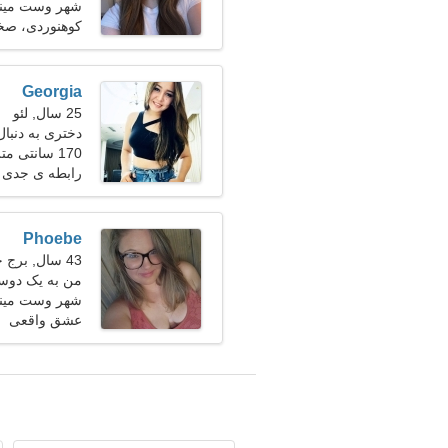
شهر وست مینست
کوهنوردی، صخ
Georgia
25 سال, لئو
دختری به دنبا
170 سانتی متر (5'7")، 54 کیلوگرم (119 پوند)
رابطه ی جدی
Phoebe
43 سال, برج حمل
من به یک دوست
شهر وست مینست
عشق واقعی