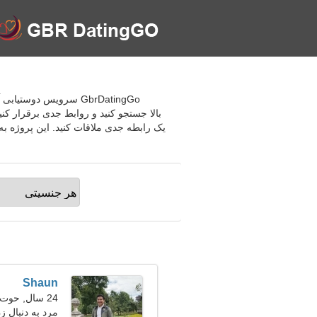
GbrDatingGo سرویس دو
بالا جستجو کنید و روابط جدی برقرار کنی
یک رابطه جدی ملاقات کنید. این پروژه به 
Shaun
24 سال, حوت
مرد به دنبال ز