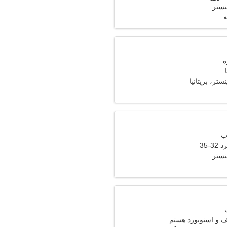
ستر
ه
ر، بریتانیا
-35
ستر
 و اسنوبورد هستم