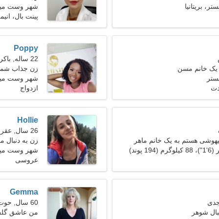
ر، بریتانیا
شهر وست مین
پینت بال، انیم
Poppy
22 ساله, باکره
 یک خانم مسن
زن جذاب شما
ستر
شهر وست مینست
دت
ازدواج
Hollie
26 سال, عقرب
وشی هستم به یک خانم ماهر
زن به دنبال مرد 32
شهر وست مین
عروسی
Gemma
60 سال, حوت
بال شوهر
من عاشق گلف