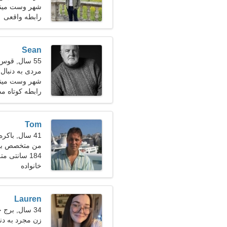
شهر وست مینست
رابطه واقعی
Sean
55 سال, قوس
مردی به دنبال
شهر وست مین
رابطه کوتاه م
Tom
41 سال, باکره
من متخصص بیه
184 سانتی متر (6'1")، 88 کیلوگرم (194 پوند)
نیازمندم
خانواده
Lauren
34 سال, برج جدی
زن مجرد به دن