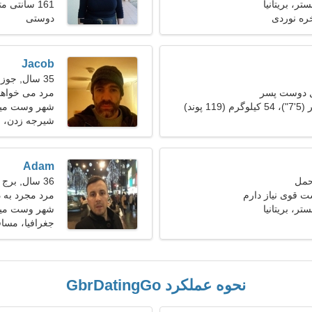
ر، بریتانیا
161 سانتی متر (5'4")، 62 کیلوگرم (136 پوند)
ره نوردی
دوستی
Jacob
35 سال, جوزا
ل دوست پسر
مرد می خواهد با
شهر وست مین
شیرجه زدن، 
Adam
36 سال, برج جدی
 قوی نیاز دارم
مرد مجرد به دنب
ر، بریتانیا
شهر وست مینست
جغرافیا، مسا
نحوه عملکرد GbrDatingGo