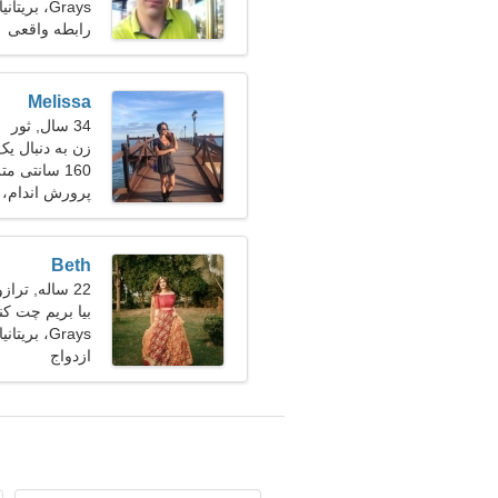
Grays، بریتانیا
رابطه واقعی
Melissa
34 سال, ثور
زن به دنبال یک زو
160 سانتی متر (5'3")، 64 کیلوگرم (141 پوند)
پرورش اندام،
Beth
22 ساله, ترازو
بیا بریم چت ک
Grays، بریتانیا
ازدواج