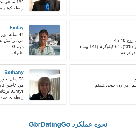
186 سانتی متر (6'2")، 86 کیلوگرم (189 پوند)
رابطه کوتاه 
Finlay
44 ساله, ثور
ج 40-46
من در آتش نش
Grays
پرانرژی نیازم
 دوچرخه
خانواده
Bethany
56 سال, جوزا
نیم، من زن خوبی هستم
من عاشق قای
Grays، بریتانیا
رابطه ی جدی
نحوه عملکرد GbrDatingGo