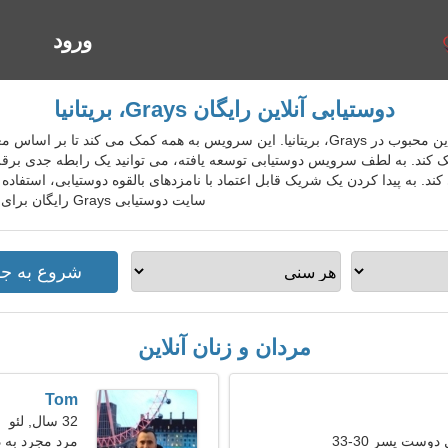
ورود
ا
دوستیابی آنلاین رایگان Grays، بریتانیا
GbrDatingGo سرویس دوستیابی آنلاین محبوب در Grays، بریتانیا. این سرویس به همه کمک
کند. به لطف سرویس دوستیابی توسعه یافته، می توانید یک رابطه جدی برقرار ک
به پیدا کردن یک شریک قابل اعتماد با نامزدهای بالقوه دوستیابی، استفاده 
سایت دوستیابی Grays رایگان برای افراد محلی، خارجی، گردشگران بپیوندید.
مردان و زنان آنلاین
Tom
32 سال, لئو
دوست پسر 30-33
مرد مجرد به 