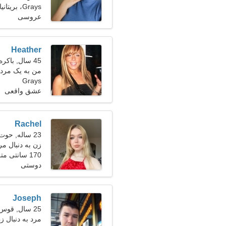
Grays، بریتانیا
عروسی
Heather
45 سال, باکره
من به یک مرد 
Grays
عشق واقعی
Rachel
23 ساله, حوت
زن به دنبال مرد 27-
170 سانتی متر (5'7")، 51 کیلوگرم (112 پوند)
دوستی
Joseph
25 سال, قوس
مرد به دنبال زن 25-