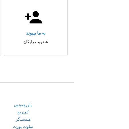
به ما بپیوند
عضویت رایگان
ولورهمپتون
کمبریج
هیستینگز
ساوت پورت