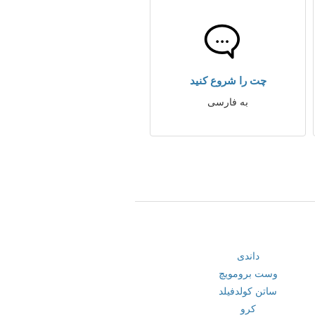
چت را شروع کنید
به فارسی
داندی
وست برومویچ
ساتن کولدفیلد
کرو