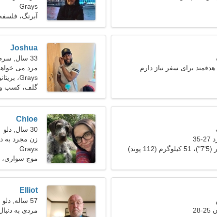
Grays
آبرنگ، فلسفه
Joshua
33 سال, سرطان
هدفمند برای سفر نیاز دارم
مرد می خواهد با
Grays، بریتانیا
گلف، کسب و 
Chloe
30 سال, دلو
35
زن مجرد به دنبا
Grays
موج سواری، ت
Elliot
57 ساله, دلو
28
مردی به دنبال ی