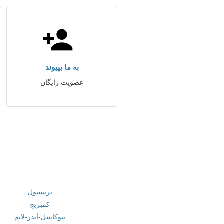
به ما بپیوند
عضویت رایگان
بریستول
کمبریج
نیوکاسل-آندر-لایم