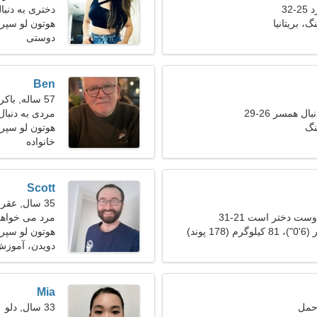
32
دختری به دنبال 
، بریتانیا
هوتون لو سپر
دوستی
Ben
57 ساله, باکره
ل همسر 26-29
مردی به دنبا
نگ
هوتون لو سپرین
خانواده
Scott
35 سال, عقرب
ست دختر است 21-31
مرد می خواهد با
هوتون لو سپر
دویدن، آموز
Mia
33 سال, دلو