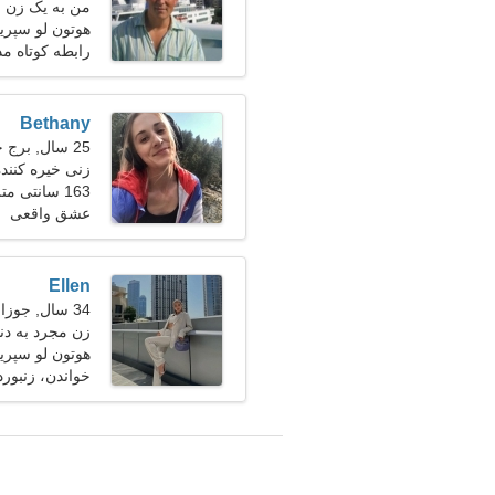
من به یک زن ا
هوتون لو سپرینگ
رابطه کوتاه م
Bethany
25 سال, برج جدی
زنی خیره کننده
163 سانتی متر (5'5")، 52 کیلوگرم (114 پوند)
مدت است
عشق واقعی
Ellen
34 سال, جوزا
زن مجرد به دنبال
هوتون لو سپرینگ
خواندن، زنبورد