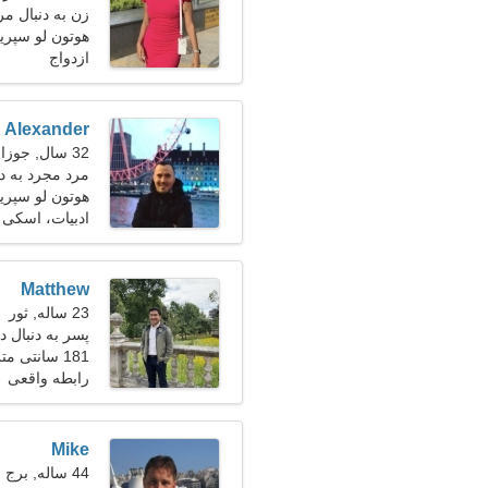
زن به دنبال مرد 25-
هوتون لو سپرینگ
ازدواج
Alexander
32 سال, جوزا
مرد مجرد به دنبا
هوتون لو سپری
ادبیات، اسکی
Matthew
23 ساله, ثور
پسر به دنبال دو
181 سانتی متر (6'0")، 81 کیلوگرم (178 پوند)
رابطه واقعی
Mike
44 ساله, برج حمل