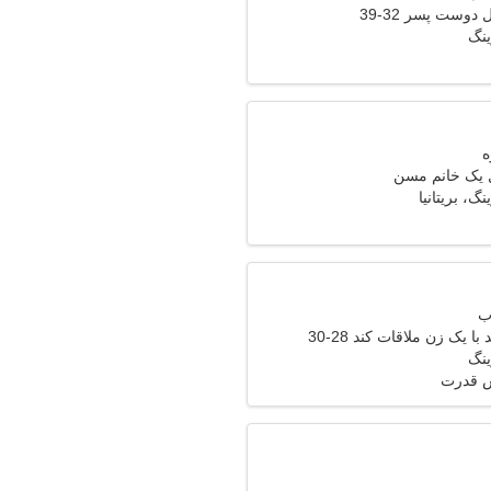
دوست پسر 32-39
ینگ
ل یک خانم مسن
گ، بریتانیا
 یک زن ملاقات کند 28-30
ینگ
ش قدرت