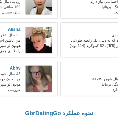
حساسی نیاز دارم
زن به دنبال ی
، بریتانیا
169 سانتی متر (5'7")، 61 کیلوگرم (134 پوند)
دت
تئاتر، بیسبال
Alisha
55 سال, عقرب
 که به دنبال یک رابطه طولانی
من عاشق اسکی
هوتون لو سپر
رابطه ی جدی
Abby
45 سال, حوت
 شوهر 35-41
من به یک دوست
، بریتانیا
هوتون لو سپرین
اری
عروسی
نحوه عملکرد GbrDatingGo