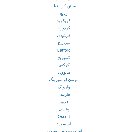
ساتن کولدفیلد
ردیچ
کریکوود
گریوزند
کرکودی
نورتویچ
Catford
کوتبریج
کرکبی
هالووی
هوتون لو سپرینگ
وارویک
هارپندن
فروم
پیتسی
Ossett
استمفرد
استورپورت-آن-سورن