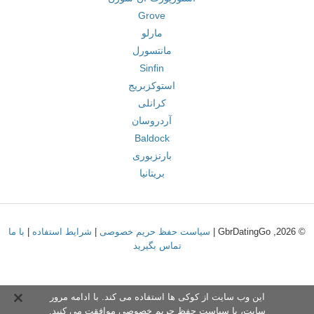
Grove
مارلو
مانتسورل
Sinfin
استوکزبریج
کرانلی
آردروسان
Baldock
بارنزبوری
بریتانیا
© 2026, GbrDatingGo |
سیاست حفظ حریم خصوصی
|
شرایط استفاده
|
با ما
تماس بگیرید
این وب سایت از کوکی ها استفاده می کند. با ادامه مرور
سایت،
با سیاست حفظ حریم خصوص
ی موافقت می کنید.