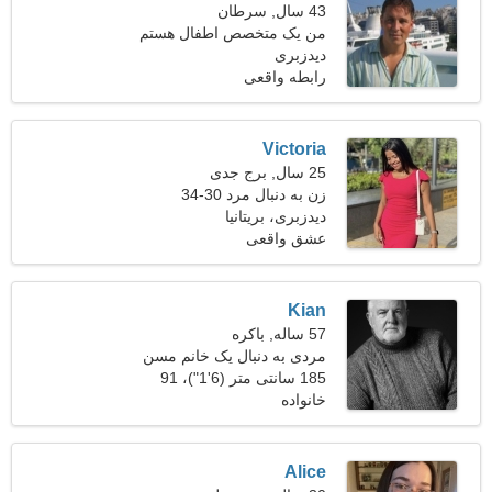
43 سال, سرطان
من یک متخصص اطفال هستم
دیدزبری
و به دنبال یک زن زیبا هستم
رابطه واقعی
Victoria
25 سال, برج جدی
زن به دنبال مرد 30-34
دیدزبری، بریتانیا
عشق واقعی
Kian
57 ساله, باکره
مردی به دنبال یک خانم مسن
49-55
185 سانتی متر (6'1")، 91
خانواده
کیلوگرم (200 پوند)
Alice