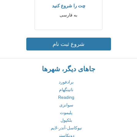
چت را شروع کنید
به فارسی
شروع ثبت نام
جاهای دیگر، شهرها
برادفورد
ناتینگهام
Reading
سوانزی
پلیموث
بلکپول
نیوکاسل-آندر-لایم
دونکاستر