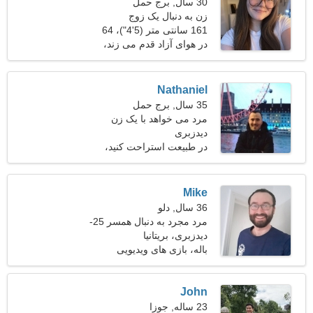
30 سال, برج حمل
زن به دنبال یک زوج
161 سانتی متر (5'4")، 64
کیلوگرم (141 پوند)
در هوای آزاد قدم می زند،
Cosplay
Nathaniel
35 سال, برج حمل
مرد می خواهد با یک زن
دیدزبری
ملاقات کند
در طبیعت استراحت کنید،
زبان های خارجی
Mike
36 سال, دلو
مرد مجرد به دنبال همسر 25-
33
دیدزبری، بریتانیا
باله، بازی های ویدیویی
John
23 ساله, جوزا