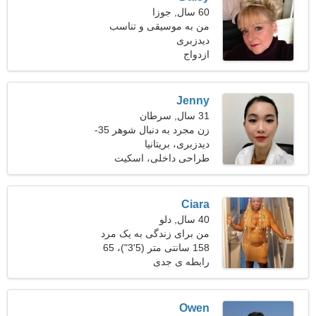
60 سال, جوزا
من به موسیقی و تناسب
دیدزبری
اندام علاقه دارم
ازدواج
Jenny
31 سال, سرطان
زن مجرد به دنبال شوهر 35-
40
دیدزبری، بریتانیا
طراحی داخلی، اسکیت
Ciara
40 سال, دلو
من برای زندگی به یک مرد
مهربان نیاز دارم
158 سانتی متر (5'3")، 65
کیلوگرم (143 پوند)
رابطه ی جدی
Owen