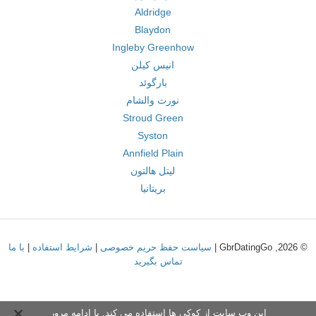
Aldridge
Blaydon
Ingleby Greenhow
انیس کیلن
بارگوئد
نورث والشام
Stroud Green
Syston
Annfield Plain
لیتل هالتون
بریتانیا
© 2026, GbrDatingGo |
سیاست حفظ حریم خصوصی
|
شرایط استفاده
|
با ما
تماس بگیرید
این وب سایت از کوکی ها استفاده می کند. با ادامه مرور