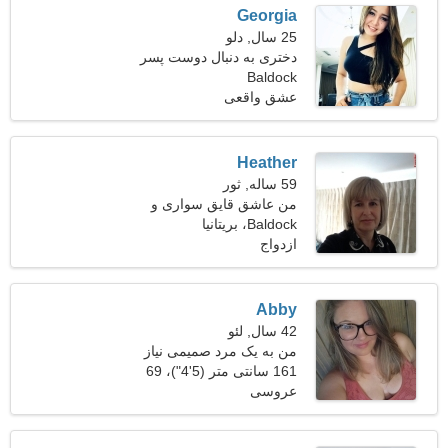
Georgia
25 سال, دلو
دختری به دنبال دوست پسر
Baldock
عشق واقعی
Heather
59 ساله, ثور
من عاشق قایق سواری و
Baldock، بریتانیا
مطالعه هستم
ازدواج
Abby
42 سال, لئو
من به یک مرد صمیمی نیاز
دارم
161 سانتی متر (5'4")، 69
عروسی
کیلوگرم (152 پوند)