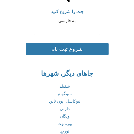
چت را شروع کنید
به فارسی
شروع ثبت نام
جاهای دیگر، شهرها
شفیلد
ناتینگهام
نیوکاسل آپون تاین
داربی
ویگان
بورنموث
نوریچ