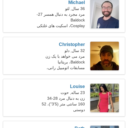
Michael
36 سال, لئو
مرد مجرد به دنبال همسر 27-
Baldock
31
Cosplay، اسکیت های غلتکی
Christopher
32 سال, دلو
مرد می خواهد با یک زن
Baldock، بریتانیا
ملاقات کند
مسابقات اتومبیل رانی،
رقصیدن
Louise
23 ساله, حوت
زن به دنبال مرد 28-34
160 سانتی متر (5'3")، 52
دوستی
کیلوگرم (114 پوند)