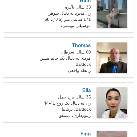
Beth
33 سال, باکره
زن مجرد به دنبال شوهر
171 سانتی متر (5'8")، 58
کیلوگرم (127 پوند)
موسیقی نویسی،
موتوراسپرت
Thomas
60 سال, سرطان
مردی به دنبال یک خانم مسن
Baldock
رابطه واقعی
Ella
35 سال, برج حمل
زن به دنبال یک زوج 41-44
Baldock، بریتانیا
زنبورداری، دیسکو
Finn