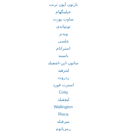
بارتون آپون ترنت
جیلینگهام
ساوت پورت
تونیپاندی
ویدنز
چلسی
استراتام
بانستد
ساتون-این-اشفیلد
لیترهید
ردروث
استرت فورد
Coity
لیچفیلد
Wallington
Risca
میرفیلد
رمزباتوم