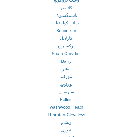
وست برومویچ
گلاستر
باسینگستوک
ساتن کولدفیلد
Becontree
کارلایل
اوکسبریج
South Croydon
Barry
ایشر
مورکم
نورتویچ
ساربیتون
Felling
Washwood Heath
Thornton-Cleveleys
ویشاو
نیوری