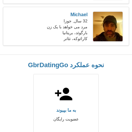
Michael
32 سال, جوزا
مرد می خواهد با یک زن
ملاقات کند 24-29
بارگوئد، بریتانیا
کارائوکه، تئاتر
نحوه عملکرد GbrDatingGo
به ما بپیوند
عضویت رایگان