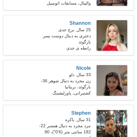
والیبال، مسابقات اتومبیل
رانی
Shannon
25 سال, برج جدی
دختری به دنبال دوست پسر
بارگوئد
رابطه ی جدی
Nicole
33 سال, دلو
زن مجرد به دنبال شوهر 36-
45
بارگوئد، بریتانیا
کشتیرانی، پاورلیفتینگ
Stephen
31 سال, باکره
مرد مجرد به دنبال همسر 22-
31
182 سانتی متر (6'0")، 80