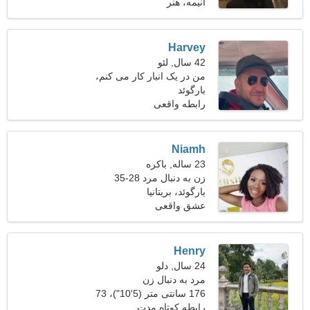
کیلوگرم (176 پوند)
انیمه، هنر
Harvey
42 سال, لئو
من در یک انبار کار می کنم،
بارگوئد
به یک خانم دیدنی نیاز دارم
رابطه واقعی
Niamh
23 ساله, باکره
زن به دنبال مرد 28-35
بارگوئد، بریتانیا
عشق واقعی
Henry
24 سال, دلو
مرد به دنبال زن
176 سانتی متر (5'10")، 73
کیلوگرم (160 پوند)
رابطه کوتاه مدت