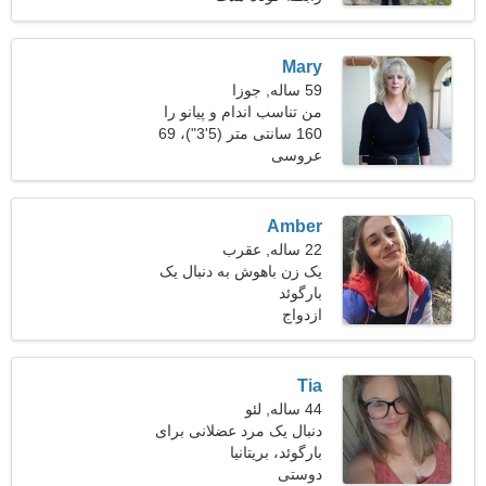
Mary
59 ساله, جوزا
من تناسب اندام و پیانو را
ترجیح می دهم
160 سانتی متر (5'3")، 69
عروسی
کیلوگرم (152 پوند)
Amber
22 ساله, عقرب
یک زن باهوش به دنبال یک
بارگوئد
رابطه پایدار است
ازدواج
Tia
44 ساله, لئو
دنبال یک مرد عضلانی برای
بارگوئد، بریتانیا
یک سفر مشترک هستم
دوستی