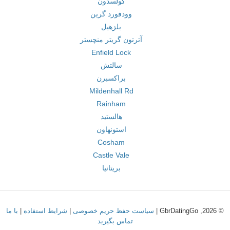
کولسدون
وودفورد گرین
بلزهیل
آترتون گریتر منچستر
Enfield Lock
سالتش
براکسبرن
Mildenhall Rd
Rainham
هالستید
استونهاون
Cosham
Castle Vale
بریتانیا
© 2026, GbrDatingGo |
سیاست حفظ حریم خصوصی
|
شرایط استفاده
|
با ما
تماس بگیرید