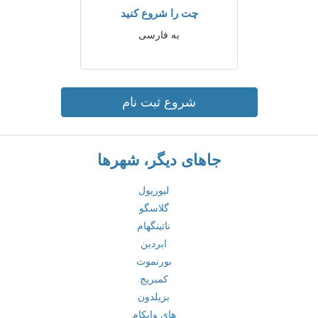
چت را شروع کنید
به فارسی
شروع ثبت نام
جاهای دیگر، شهرها
لیورپول
گلاسگو
ناتینگهام
ابردین
بورنموث
کمبریج
بزیلدون
های وایکام