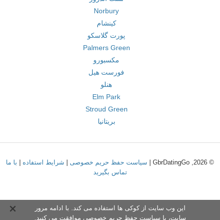
Norbury
کینشام
پورت گلاسکو
Palmers Green
مکسبورو
فورست هیل
هنلو
Elm Park
Stroud Green
بریتانیا
© 2026, GbrDatingGo |
سیاست حفظ حریم خصوصی
|
شرایط استفاده
|
با ما
تماس بگیرید
این وب سایت از کوکی ها استفاده می کند. با ادامه مرور
سایت،
با سیاست حفظ حریم خصوص
ی موافقت می کنید.