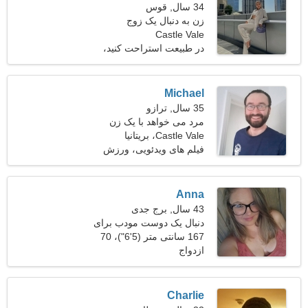
34 سال, قوس
زن به دنبال یک زوج
Castle Vale
در طبیعت استراحت کنید،
باغبانی
Michael
35 سال, ترازو
مرد می خواهد با یک زن
ملاقات کند
Castle Vale، بریتانیا
فیلم های ویدئویی، ورزش
اسکیت بورد
Anna
43 سال, برج جدی
دنبال یک دوست مودب برای
اسکی هستم
167 سانتی متر (5'6")، 70
ازدواج
کیلوگرم (154 پوند)
Charlie