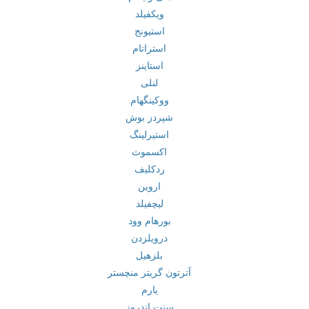
ویکفیلد
استیونج
استراتام
استاینز
لنلی
ووکینگهام
شپردز بوش
استیرلینگ
اکسموث
ردکلیف
اروین
لیچفیلد
بورهام وود
درویلزدن
بلزهیل
آترتون گریتر منچستر
یارم
سنت اندروز