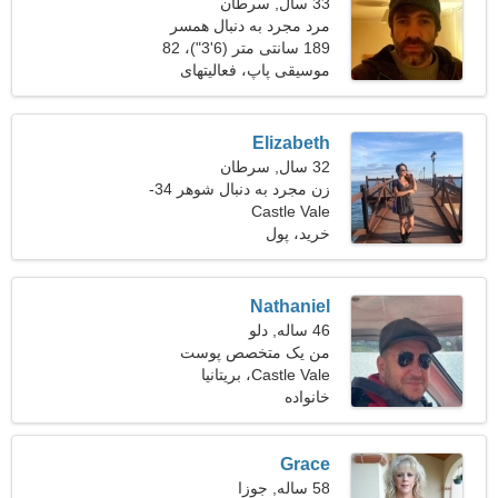
33 سال, سرطان
مرد مجرد به دنبال همسر
189 سانتی متر (6'3")، 82
کیلوگرم (180 پوند)
موسیقی پاپ، فعالیتهای
ورزشی
Elizabeth
32 سال, سرطان
زن مجرد به دنبال شوهر 34-
Castle Vale
41
خرید، پول
Nathaniel
46 ساله, دلو
من یک متخصص پوست
Castle Vale، بریتانیا
هستم و به دنبال یک خانم
خانواده
صمیمی هستم
Grace
58 ساله, جوزا