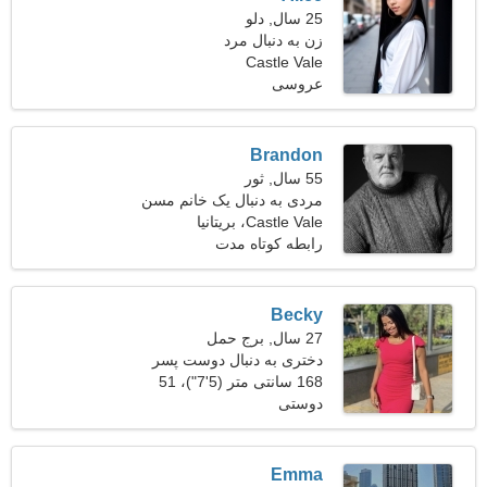
25 سال, دلو
زن به دنبال مرد
Castle Vale
عروسی
Brandon
55 سال, ثور
مردی به دنبال یک خانم مسن
Castle Vale، بریتانیا
رابطه کوتاه مدت
Becky
27 سال, برج حمل
دختری به دنبال دوست پسر
32-39
168 سانتی متر (5'7")، 51
دوستی
کیلوگرم (112 پوند)
Emma