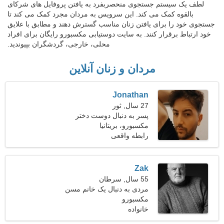
لطف یک سیستم جستجوی منحصربفرد به یافتن پروفایل های شرکای
بالقوه کمک می کند. این سرویس به مردان مجرد کمک می کند تا
جستجوی خود را برای یافتن زنان مناسب گسترش دهند و مطابق با علایق
خود ارتباط برقرار کنند. به سایت دوستیابی مکسبورو رایگان برای افراد
محلی، خارجی، گردشگران بپیوندید.
مردان و زنان آنلاین
Jonathan
27 سال, ثور
پسر به دنبال دوست دختر
است
مکسبورو، بریتانیا
رابطه واقعی
Zak
55 سال, سرطان
مردی به دنبال یک خانم مسن
45-51
مکسبورو
خانواده