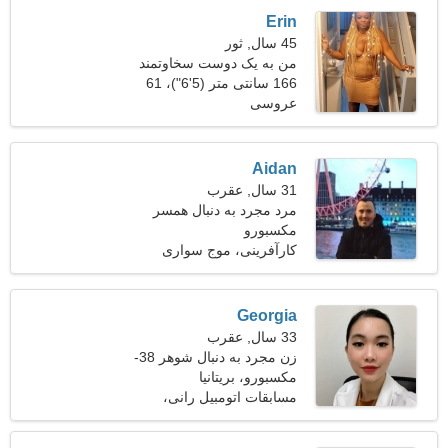
Erin
45 سال, ثور
من به یک دوست سخاوتمند
نیاز دارم
166 سانتی متر (5'6")، 61
عروسی
کیلوگرم (134 پوند)
Aidan
31 سال, عقرب
مرد مجرد به دنبال همسر
مکسبورو
کارآفرینی، موج سواری
Georgia
33 سال, عقرب
زن مجرد به دنبال شوهر 38-
44
مکسبورو، بریتانیا
مسابقات اتومبیل رانی،
بیسبال