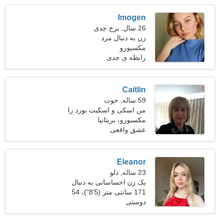
Imogen
26 سال, برج جدی
زن به دنبال مرد
مکسبورو
رابطه ی جدی
Caitlin
59 ساله, حوت
من اسکی و اسکیت بورد را
ترجیح می دهم
مکسبورو، بریتانیا
عشق واقعی
Eleanor
23 ساله, دلو
یک زن احساساتی به دنبال
رابطه عاشقانه است
171 سانتی متر (5'8")، 54
دوستی
کیلوگرم (119 پوند)