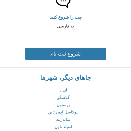
چت را شروع کنید
به فارسی
شروع ثبت نام
جاهای دیگر، شهرها
لندن
گلاسگو
پرستون
نیوکاسل آپون تاین
ساندرلند
انفیلد تاون