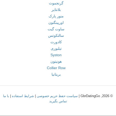
گرنجموث
بلانتایر
منور پارک
اورپینگتون
ساوت گیت
سالتکوتس
کادورث
تیلبوری
Syston
هونیتون
Collier Row
بریتانیا
© 2026, GbrDatingGo |
سیاست حفظ حریم خصوصی
|
شرایط استفاده
|
با ما
تماس بگیرید