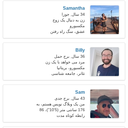
Samantha
34 سال, جوزا
زن به دنبال یک زوج
مکسبورو
عشق، سگ راه رفتن
Billy
36 سال, برج حمل
مرد می خواهد با یک زن
ملاقات کند
مکسبورو، بریتانیا
تئاتر، جامعه شناسی
Sam
43 سال, برج جدی
من یک وبلاگ نویس هستم، به
یک زن خجالتی نیاز دارم
176 سانتی متر (5'10")، 86
کیلوگرم (189 پوند)
رابطه کوتاه مدت