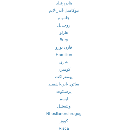
هادرزفیلد
نیوکاسل-آندر-لایم
چلتنهام
روچدیل
هارلو
Bury
فارن بورو
Hamilton
بنبری
کومبرن
پونتفراکت
ساتون-این-اشفیلد
پرسکوت
اپسم
ویتستبل
Rhosllanerchrugog
کووز
Risca