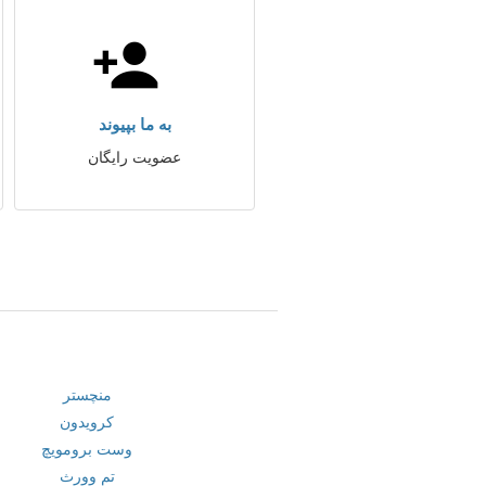
به ما بپیوند
عضویت رایگان
منچستر
کرویدون
وست برومویچ
تم وورث