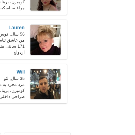
کومبرن، بریتانی
مراقبه، اسکی
Lauren
56 سال, قوس
من عاشق تناس
171 سانتی متر (5'8")، 63 کیلوگرم (138 پوند)
ازدواج
Will
35 سال, لئو
مرد مجرد به دنبا
کومبرن، بریتانی
طراحی داخلی،