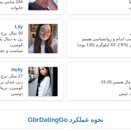
ا
184 سانتی متر (6'1")، 90 کیلوگرم (198 پوند)
نیاز دارم
ت
خانواده
Lily
30 سال, برج حمل
ب اندام و روانشناسی هستم
زن به دنبال یک ز
کومبرن
سیاست و حقوق
Holly
27 سال, برج جدی
ل همسر 26-33
زنی خندان برا
ا
کومبرن، بریتانی
 تنیس
دوستی
نحوه عملکرد GbrDatingGo