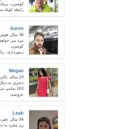
کومبرن، بریتانی
رابطه کوتاه م
Aaron
36 سال, قوس
مرد می خواهد با
کومبرن
زنبورداری، ربا
Megan
23 ساله, باکره
دختری به دنبال 
163 سانتی متر (5'5")، 51 کیلوگرم (112 پوند)
عروسی
Leah
34 سال, عقرب
زن مجرد به دنبال