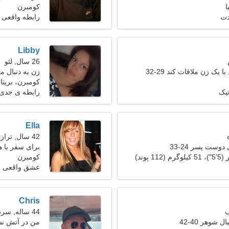
ا
کومبرن
دت
رابطه واقعی
Libby
26 سال, لئو
 یک زن ملاقات کند 29-32
زن به دنبال م
کومبرن، بریتانی
تیک
رابطه ی جدی
Ella
42 سال, ترازو
دوست پسر 24-33
برای سفر با ه
کومبرن
عشق واقعی
Chris
44 ساله, سرطان
 شوهر 40-42
من در آتش نش