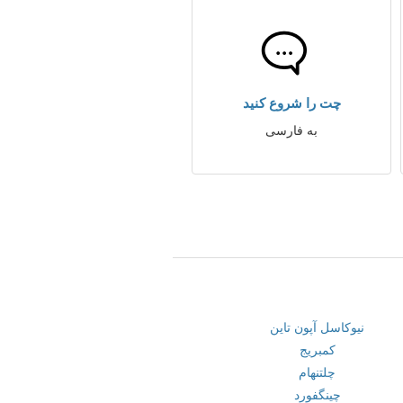
چت را شروع کنید
به فارسی
نیوکاسل آپون تاین
کمبریج
چلتنهام
چینگفورد