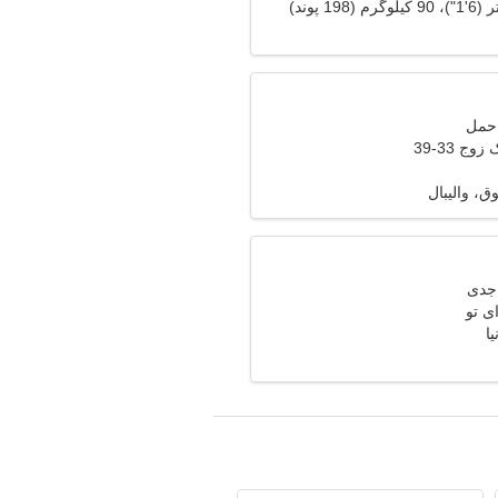
وج 33-39
، والیبال
ی تو
ا