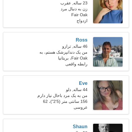
23 ساله, عقرب
زن به دنبال مرد
Fair Oak
ازدواج
Ross
46 ساله, ترازو
من یک دندانپزشک هستم، به
Fair Oak، بریتانیا
یک زن شاد نیاز دارم
رابطه واقعی
Eve
44 ساله, دلو
من به یک مرد باحال نیاز دارم
که با هم برقصیم
156 سانتی متر (5'2")، 62
عروسی
کیلوگرم (136 پوند)
Shaun