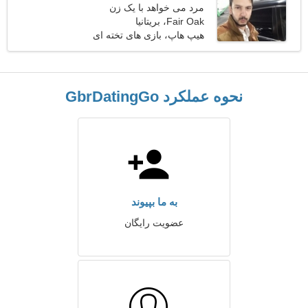
مرد می خواهد با یک زن
Fair Oak، بریتانیا
ملاقات کند 25-32
هیپ هاپ، بازی های تخته ای
نحوه عملکرد GbrDatingGo
به ما بپیوند
عضویت رایگان