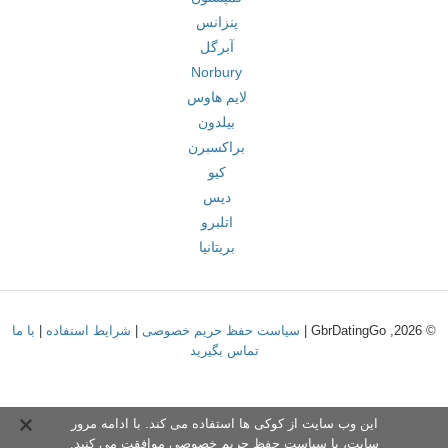
پنزانس
آبرگل
Norbury
لایم هاوس
بیلدون
براکسبرن
کیو
دیس
اتلبرو
بریتانیا
© 2026, GbrDatingGo |
سیاست حفظ حریم خصوصی
|
شرایط استفاده
|
با ما
تماس بگیرید
این وب سایت از کوکی ها استفاده می کند. با ادامه مرور
سایت،
با سیاست حفظ حریم خصوص
ی موافقت می کنید.