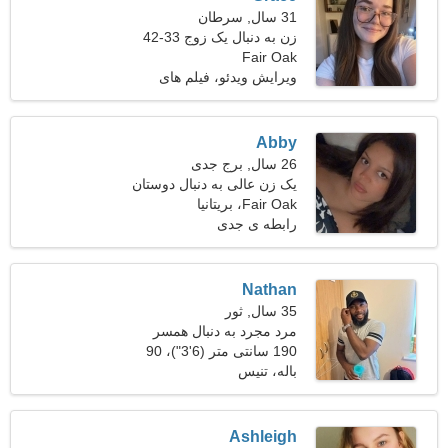
31 سال, سرطان
زن به دنبال یک زوج 33-42
Fair Oak
ویرایش ویدئو، فیلم های
ویدئویی
Abby
26 سال, برج جدی
یک زن عالی به دنبال دوستان
Fair Oak، بریتانیا
رابطه ی جدی
Nathan
35 سال, ثور
مرد مجرد به دنبال همسر
190 سانتی متر (6'3")، 90
کیلوگرم (198 پوند)
باله، تنیس
Ashleigh