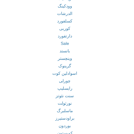
وودکینگ
الدرشات
کسلفورد
کوربی
دارتفورد
Sale
بانستد
وینچستر
گرینوک
اسوادلین کوت
چورلی
رایسلیپ
سنت نئوتز
نورثولت
ماسلبرگ
براودستیرز
بوردون
کمپستون