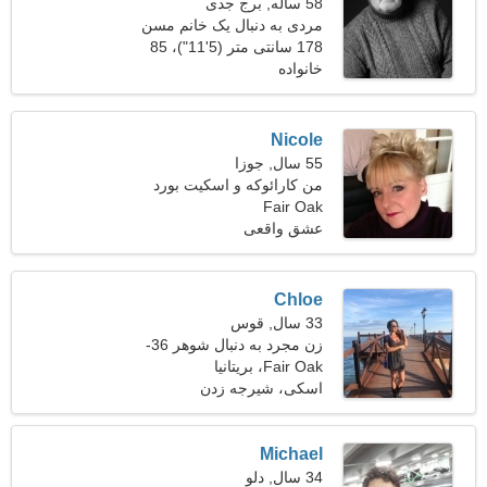
58 ساله, برج جدی
مردی به دنبال یک خانم مسن
178 سانتی متر (5'11")، 85
خانواده
کیلوگرم (187 پوند)
Nicole
55 سال, جوزا
من کارائوکه و اسکیت بورد
Fair Oak
را ترجیح می دهم
عشق واقعی
Chloe
33 سال, قوس
زن مجرد به دنبال شوهر 36-
40
Fair Oak، بریتانیا
اسکی، شیرجه زدن
Michael
34 سال, دلو