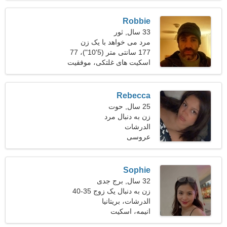
Robbie
33 سال, ثور
مرد می خواهد با یک زن
ملاقات کند 24-31
177 سانتی متر (5'10")، 77
کیلوگرم (169 پوند)
اسکیت های غلتکی، موفقیت
Rebecca
25 سال, حوت
زن به دنبال مرد
الدرشات
عروسی
Sophie
32 سال, برج جدی
زن به دنبال یک زوج 35-40
الدرشات، بریتانیا
انیمه، اسکیت