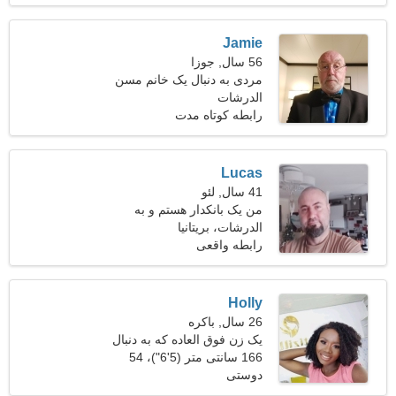
Jamie
56 سال, جوزا
مردی به دنبال یک خانم مسن
الدرشات
رابطه کوتاه مدت
Lucas
41 سال, لئو
من یک بانکدار هستم و به
الدرشات، بریتانیا
دنبال یک زن مهربان هستم
رابطه واقعی
Holly
26 سال, باکره
یک زن فوق العاده که به دنبال
یک رابطه پایدار است
166 سانتی متر (5'6")، 54
دوستی
کیلوگرم (119 پوند)