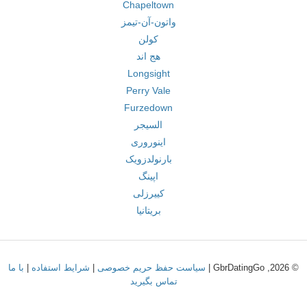
Chapeltown
واتون-آن-تیمز
کولن
هج اند
Longsight
Perry Vale
Furzedown
السیجر
اینوروری
بارنولدزویک
اپینگ
کییرزلی
بریتانیا
© 2026, GbrDatingGo |
سیاست حفظ حریم خصوصی
|
شرایط استفاده
|
با ما
تماس بگیرید