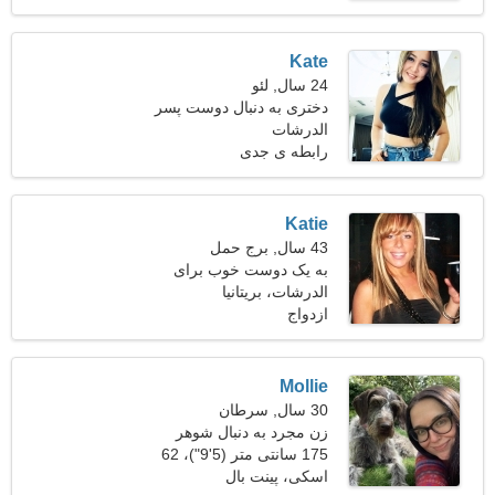
Kate
24 سال, لئو
دختری به دنبال دوست پسر
الدرشات
رابطه ی جدی
Katie
43 سال, برج حمل
به یک دوست خوب برای
تفریح نیاز دارم
الدرشات، بریتانیا
ازدواج
Mollie
30 سال, سرطان
زن مجرد به دنبال شوهر
175 سانتی متر (5'9")، 62
کیلوگرم (136 پوند)
اسکی، پینت بال