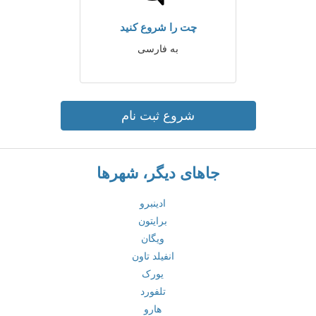
چت را شروع کنید
به فارسی
شروع ثبت نام
جاهای دیگر، شهرها
ادینبرو
برایتون
ویگان
انفیلد تاون
یورک
تلفورد
هارو