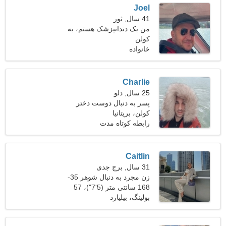
Joel
41 سال, ثور
من یک دندانپزشک هستم، به
کولن
یک زن فوق العاده نیاز دارم
خانواده
Charlie
25 سال, دلو
پسر به دنبال دوست دختر
است
کولن، بریتانیا
رابطه کوتاه مدت
Caitlin
31 سال, برج جدی
زن مجرد به دنبال شوهر 35-
43
168 سانتی متر (5'7")، 57
کیلوگرم (125 پوند)
بولینگ، بیلیارد