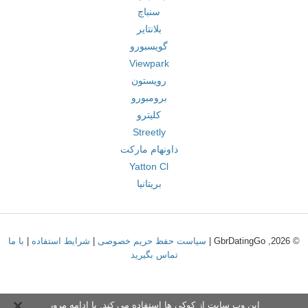
سنباچ
بلانتایر
گویسبورو
Viewpark
رویستون
برومبورو
کلیترو
Streetly
داونهام مارکت
Yatton Cl
بریتانیا
© 2026, GbrDatingGo |
سیاست حفظ حریم خصوصی
|
شرایط استفاده
|
با ما
تماس بگیرید
این وب سایت از کوکی ها استفاده می کند. با ادامه مرور