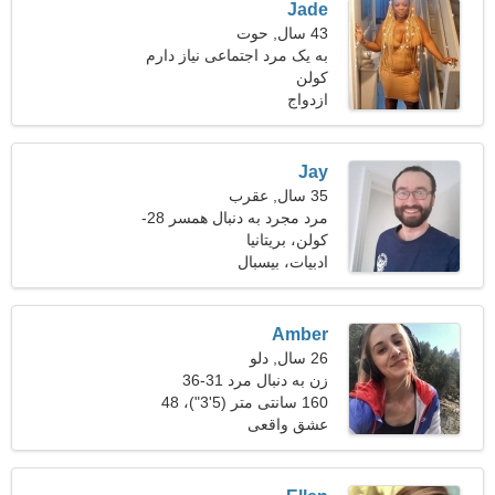
Jade
43 سال, حوت
به یک مرد اجتماعی نیاز دارم
کولن
که با هم آشپزی کنند
ازدواج
Jay
35 سال, عقرب
مرد مجرد به دنبال همسر 28-
31
کولن، بریتانیا
ادبیات، بیسبال
Amber
26 سال, دلو
زن به دنبال مرد 31-36
160 سانتی متر (5'3")، 48
کیلوگرم (105 پوند)
عشق واقعی