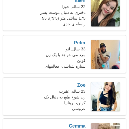
Ellen
22 ساله, جوزا
دختری به دنبال دوست پسر
175 سانتی متر (5'9")، 55
کیلوگرم (121 پوند)
رابطه ی جدی
Peter
33 سال, لئو
مرد می خواهد با یک زن
کولن
ملاقات کند 23-31
ستاره شناسی، فعالیتهای
ورزشی
Zoe
23 ساله, عقرب
زن شوخ طبع به دنبال یک
کولن، بریتانیا
رابطه جدی است
عروسی
Gemma