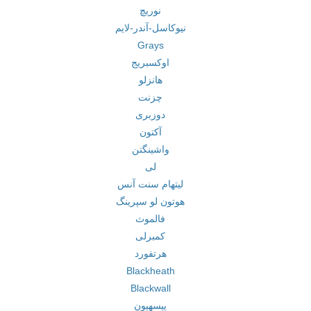
نوریچ
نیوکاسل-آندر-لایم
Grays
اوکسبریج
هانزلو
چزنت
دوزبری
آکتون
واشینگتن
لی
لیتهام سنت آنس
هوتون لو سپرینگ
فالموث
کمبرلی
هرتفورد
Blackheath
Blackwall
پیسهیون