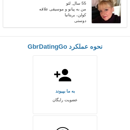
55 سال, لئو
من به پیانو و موسیقی علاقه
دارم
کولن، بریتانیا
دوستی
نحوه عملکرد GbrDatingGo
به ما بپیوند
عضویت رایگان