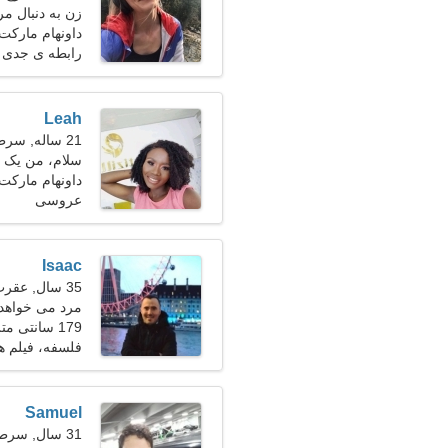
زن به دنبال مرد 23-
داونهام مارکت، 
رابطه ی جدی
Leah
21 ساله, سرطان
سلام، من یک 
داونهام مارکت
عروسی
Isaac
35 سال, عقرب
مرد می خواهد با
179 سانتی متر (5'11")، 76 کیلوگرم (167 پوند)
فلسفه، فیلم ه
Samuel
31 سال, سرطان