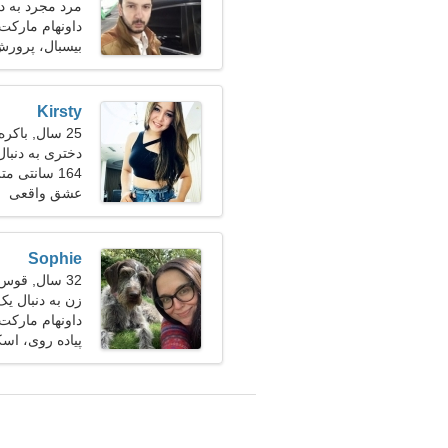
مرد مجرد به دنبا
داونهام مارکت، 
بیسبال، پرورش
Kirsty
25 سال, باکره
دختری به دنبا
164 سانتی متر (5'5")، 49 کیلوگرم (108 پوند)
عشق واقعی
Sophie
32 سال, قوس
زن به دنبال یک زو
داونهام مارکت، 
پیاده روی، اس