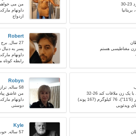
30
من می خواهم 
بریتانیا
داونهام مارکت
ازدواج
Robert
27 سال, برج حمل
زن مغناطیسی هستم
پسر به دنبال
داونهام مارکت،
رابطه کوتاه 
Robyn
58 ساله, ترازو
 یک زن ملاقات کند 26-32
من عاشق پیاد
داونهام مارکت
ای ویدئویی
دوستی
Kyle
57 ساله, حوت