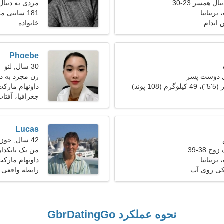
ل همسر 23-30
مردی به دنبا
بریتانیا
181 سانتی متر (6'0")، 92 کیلوگرم (202 پوند)
 اندام
خانواده
Phoebe
30 سال, لئو
ل دوست پسر
زن مجرد به دنبا
داونهام مارکت
جغرافیا، آفتا
Lucas
42 سال, جوزا
ج 38-39
من یک بانکدار
بریتانیا
داونهام مارکت،
کی روی آب
رابطه واقعی
نحوه عملکرد GbrDatingGo