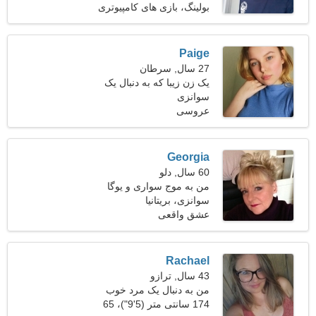
بولینگ، بازی های کامپیوتری
Paige
27 سال, سرطان
یک زن زیبا که به دنبال یک
سوانزی
رابطه جدی است
عروسی
Georgia
60 سال, دلو
من به موج سواری و یوگا
علاقه دارم
سوانزی، بریتانیا
عشق واقعی
Rachael
43 سال, ترازو
من به دنبال یک مرد خوب
برای سفر با هم هستم
174 سانتی متر (5'9")، 65