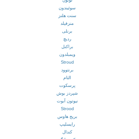
لوتون
سوئیندون
سنت هلنز
منزفیلد
برنلی
ردیچ
براکنل
ویمبلدون
Stroud
برنتوود
التام
پرسکوت
شپردز بوش
نیوتون آبوت
Strood
بریج هاوس
رایسلیپ
کندال