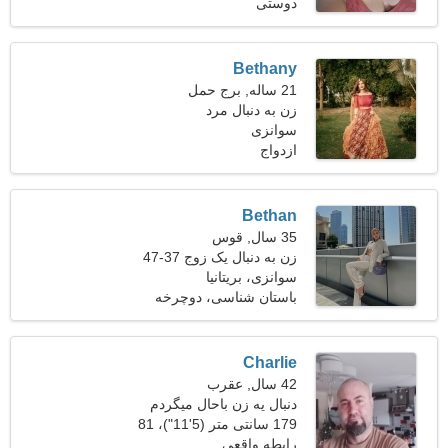
دوستی
کیلوگرم (143 پوند)
Bethany
21 ساله, برج حمل
زن به دنبال مرد
سوانزی
ازدواج
Bethan
35 سال, قوس
زن به دنبال یک زوج 37-47
سوانزی، بریتانیا
باستان شناسی، دوچرخه
Charlie
42 سال, عقرب
دنبال یه زن باحال میگردم
179 سانتی متر (5'11")، 81
کیلوگرم (178 پوند)
رابطه واقعی