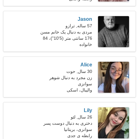
Jason
57 ساله, ترازو
مردی به دنبال یک خانم مسن
47-53
176 سانتی متر (5'10")، 84
خانواده
کیلوگرم (185 پوند)
Alice
30 سال, حوت
زن مجرد به دنبال شوهر
سوانزی
والیبال، اسکی
Lily
26 سال, لئو
دختری به دنبال دوست پسر
29-33
سوانزی، بریتانیا
رابطه ی جدی