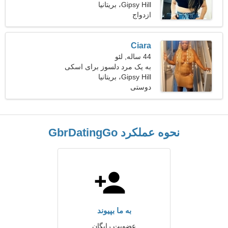
Gipsy Hill، بریتانیا
ازدواج
Ciara
44 ساله, لئو
به یک مرد دلسوز برای اسکی
نیازمندم
Gipsy Hill، بریتانیا
دوستی
نحوه عملکرد GbrDatingGo
به ما بپیوند
عضویت رایگان