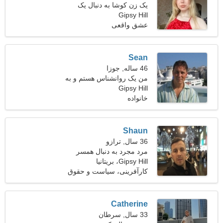
یک زن کوشا به دنبال یک
Gipsy Hill
رابطه طولانی مدت است
عشق واقعی
Sean
46 ساله, جوزا
من یک روانشناس هستم و به
Gipsy Hill
دنبال یک زن فوق العاده
هستم
خانواده
Shaun
36 سال, ترازو
مرد مجرد به دنبال همسر
Gipsy Hill، بریتانیا
کارآفرینی، سیاست و حقوق
Catherine
33 سال, سرطان