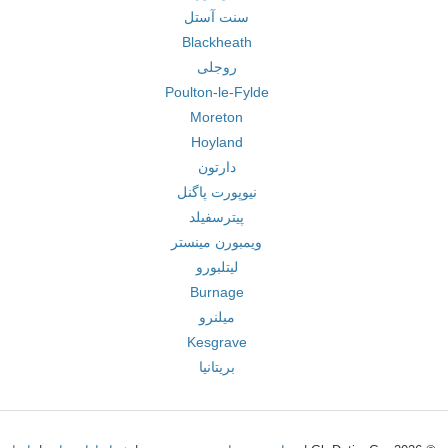
سنت آستل
Blackheath
روجلی
Poulton-le-Fylde
Moreton
Hoyland
دارتون
نیوپورت پاگنل
پیترسفیلد
ویمبورن مینستر
لیتلبورو
Burnage
میلنرو
Kesgrave
بریتانیا