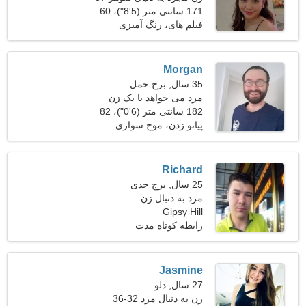
45
171 سانتی متر (5'8")، 60
کیلوگرم (132 پوند)
فیلم های، رنگ آمیزی
Morgan
35 سال, برج حمل
مرد می خواهد با یک زن
ملاقات کند
182 سانتی متر (6'0")، 82
کیلوگرم (180 پوند)
پیانو زدن، موج سواری
Richard
25 سال, برج جدی
مرد به دنبال زن
Gipsy Hill
رابطه کوتاه مدت
Jasmine
27 سال, دلو
زن به دنبال مرد 32-36