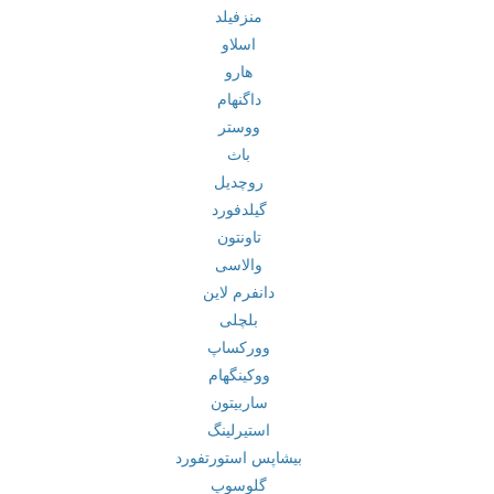
منزفیلد
اسلاو
هارو
داگنهام
ووستر
باث
روچدیل
گیلدفورد
تاونتون
والاسی
دانفرم لاین
بلچلی
وورکساپ
ووکینگهام
ساربیتون
استیرلینگ
بیشاپس استورتفورد
گلوسوپ