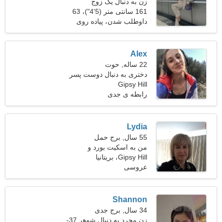
زن به دنبال یک زوج
161 سانتی متر (5'4")، 63
کیلوگرم (138 پوند)
داوطلب شدن، پیاده روی
Alex
22 ساله, حوت
دختری به دنبال دوست پسر
Gipsy Hill
28-32
رابطه ی جدی
Lydia
55 سال, برج حمل
من به اسکیت بورد و
Gipsy Hill، بریتانیا
موسیقی علاقه دارم
عروسی
Shannon
34 سال, برج جدی
زن مجرد به دنبال شوهر 37-