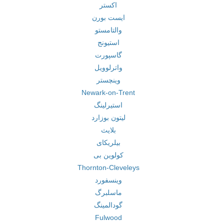
اکستر
ایست بورن
والتامستو
استیونج
گاسپورت
واترلوویل
وینچستر
Newark-on-Trent
استیرلینگ
لیتون بوزارد
بلایث
بیلریکای
کولوین بی
Thornton-Cleveleys
وینسفورد
ماسلبرگ
گودالمینگ
Fulwood