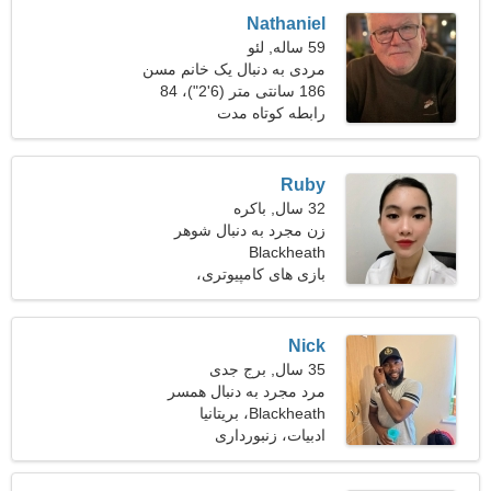
Nathaniel
59 ساله, لئو
مردی به دنبال یک خانم مسن
186 سانتی متر (6'2")، 84
کیلوگرم (185 پوند)
رابطه کوتاه مدت
Ruby
32 سال, باکره
زن مجرد به دنبال شوهر
Blackheath
بازی های کامپیوتری،
کارآفرینی
Nick
35 سال, برج جدی
مرد مجرد به دنبال همسر
Blackheath، بریتانیا
ادبیات، زنبورداری