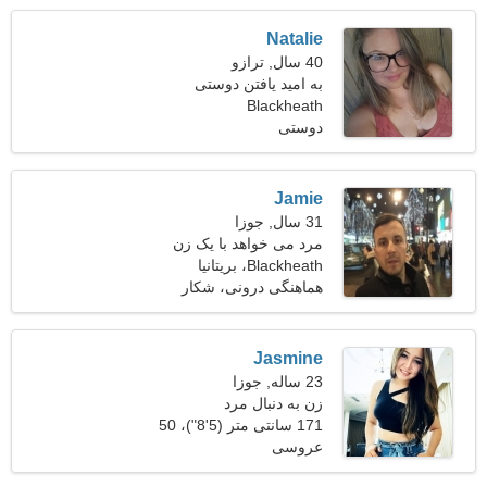
Natalie
40 سال, ترازو
به امید یافتن دوستی
سپاسگزار
Blackheath
دوستی
Jamie
31 سال, جوزا
مرد می خواهد با یک زن
ملاقات کند
Blackheath، بریتانیا
هماهنگی درونی، شکار
Jasmine
23 ساله, جوزا
زن به دنبال مرد
171 سانتی متر (5'8")، 50
عروسی
کیلوگرم (110 پوند)