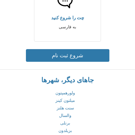
چت را شروع کنید
به فارسی
شروع ثبت نام
جاهای دیگر، شهرها
ولورهمپتون
میلتون کینز
سنت هلنز
والسال
برنلی
بزیلدون