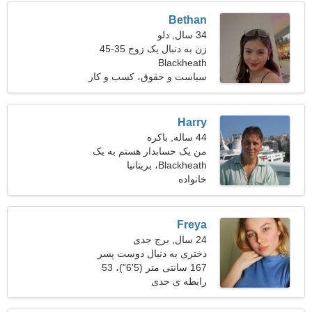
Bethan
34 سال, دلو
زن به دنبال یک زوج 35-45
Blackheath
سیاست و حقوق، کسب و کار
Harry
44 ساله, باکره
من یک حسابدار هستم به یک
Blackheath، بریتانیا
خانم شیک پوش نیاز دارم
خانواده
Freya
24 سال, برج جدی
دختری به دنبال دوست پسر
25-31
167 سانتی متر (5'6")، 53
کیلوگرم (116 پوند)
رابطه ی جدی