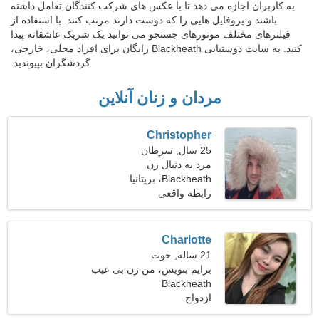
به کاربران اجازه می دهد تا با عکس های شرکت کنندگان تعامل داشته
باشند و پروفایل هایی را که دوست دارند مرتب کنند. با استفاده از
فیلترهای مختلف موتورهای جستجو می توانید یک شریک عاشقانه پیدا
کنید. به سایت دوستیابی Blackheath رایگان برای افراد محلی، خارجی،
گردشگران بپیوندید.
مردان و زنان آنلاین
Christopher
25 سال, سرطان
مرد به دنبال زن
Blackheath، بریتانیا
رابطه واقعی
Charlotte
21 ساله, حوت
برایم بنویس، من زن بی عیب
Blackheath
و نقصی هستم
ازدواج