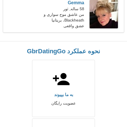
Gemma
58 ساله, ثور
من عاشق موج سواری و
Blackheath، بریتانیا
ماشین هستم
عشق واقعی
نحوه عملکرد GbrDatingGo
به ما بپیوند
عضویت رایگان