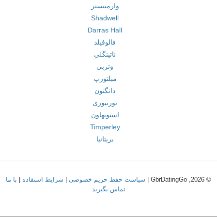
وارمینستر
Shadwell
Darras Hall
فالوفیلد
ناتینگلی
وتربی
مبلتورپ
دانگنون
تورنبوری
استونهاون
Timperley
بریتانیا
© 2026, GbrDatingGo |
سیاست حفظ حریم خصوصی
|
شرایط استفاده
|
با ما
تماس بگیرید