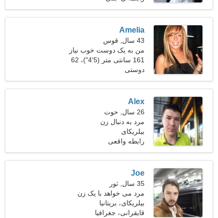
Amelia
43 سال, قوس
من به یک دوست خوب نیاز
دارم
161 سانتی متر (5'4")، 62
دوستی
کیلوگرم (136 پوند)
Alex
26 سال, حوت
مرد به دنبال زن
بیلریکای
رابطه واقعی
Joe
35 سال, ثور
مرد می خواهد با یک زن
ملاقات کند
بیلریکای، بریتانیا
قایقرانی، جغرافیا