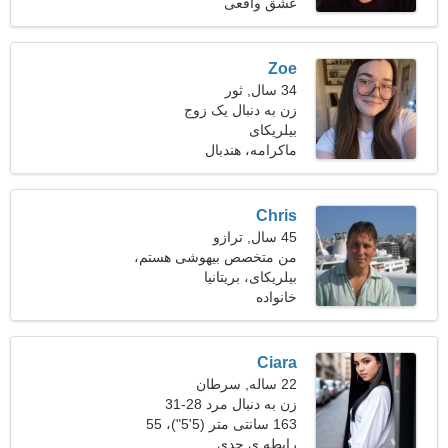
کیلوگرم (154 پوند)
عشق واقعی
Zoe
34 سال, ثور
زن به دنبال یک زوج
بیلریکای
ماکرامه، هندبال
Chris
45 سال, ترازو
من متخصص بیهوشی هستم،
بیلریکای، بریتانیا
به یک خانم جذاب نیاز دارم
خانواده
Ciara
22 ساله, سرطان
زن به دنبال مرد 28-31
163 سانتی متر (5'5")، 55
کیلوگرم (121 پوند)
رابطه ی جدی