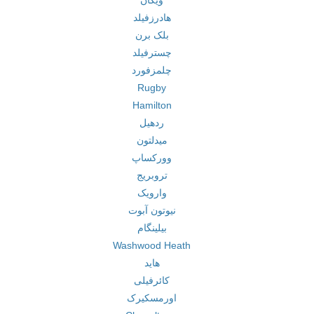
ویگان
هادرزفیلد
بلک برن
چسترفیلد
چلمزفورد
Rugby
Hamilton
ردهیل
میدلتون
وورکساپ
تروبریج
وارویک
نیوتون آبوت
بیلینگام
Washwood Heath
هاید
کائرفیلی
اورمسکیرک