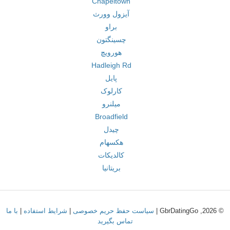
Chapeltown
آیزول وورث
براو
چسینگتون
هورویچ
Hadleigh Rd
پایل
کارلوک
میلنرو
Broadfield
چیدل
هکسهام
کالدیکات
بریتانیا
© 2026, GbrDatingGo |
سیاست حفظ حریم خصوصی
|
شرایط استفاده
|
با ما
تماس بگیرید