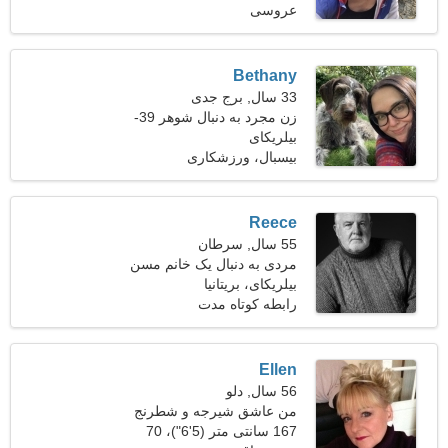
عروسی
Bethany
33 سال, برج جدی
زن مجرد به دنبال شوهر 39-
43
بیلریکای
بیسبال، ورزشکاری
Reece
55 سال, سرطان
مردی به دنبال یک خانم مسن
47-53
بیلریکای، بریتانیا
رابطه کوتاه مدت
Ellen
56 سال, دلو
من عاشق شیرجه و شطرنج
هستم
167 سانتی متر (5'6")، 70